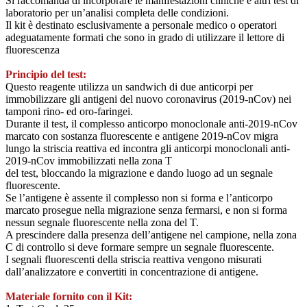
Si raccomanda di incorporare le manifestazioni cliniche e altri test di
laboratorio per un’analisi completa delle condizioni.
Il kit è destinato esclusivamente a personale medico o operatori
adeguatamente formati che sono in grado di utilizzare il lettore di
fluorescenza
Principio del test:
Questo reagente utilizza un sandwich di due anticorpi per
immobilizzare gli antigeni del nuovo coronavirus (2019-nCov) nei
tamponi rino- ed oro-faringei.
Durante il test, il complesso anticorpo monoclonale anti-2019-nCov
marcato con sostanza fluorescente e antigene 2019-nCov migra
lungo la striscia reattiva ed incontra gli anticorpi monoclonali anti-
2019-nCov immobilizzati nella zona T
del test, bloccando la migrazione e dando luogo ad un segnale
fluorescente.
Se l’antigene è assente il complesso non si forma e l’anticorpo
marcato prosegue nella migrazione senza fermarsi, e non si forma
nessun segnale fluorescente nella zona del T.
A prescindere dalla presenza dell’antigene nel campione, nella zona
C di controllo si deve formare sempre un segnale fluorescente.
I segnali fluorescenti della striscia reattiva vengono misurati
dall’analizzatore e convertiti in concentrazione di antigene.
Materiale fornito con il Kit: