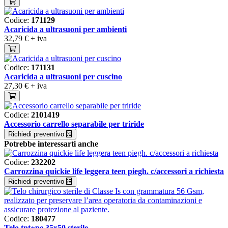
Codice:
171129
Acaricida a ultrasuoni per ambienti
32,79 €
+ iva
Codice:
171131
Acaricida a ultrasuoni per cuscino
27,30 €
+ iva
Codice:
2101419
Accessorio carrello separabile per triride
Richiedi preventivo
Potrebbe interessarti anche
Codice:
232202
Carrozzina quickie life leggera teen piegh. c/accessori a richiesta
Richiedi preventivo
Codice:
180477
Telo tnt+pe 35x50 sterile