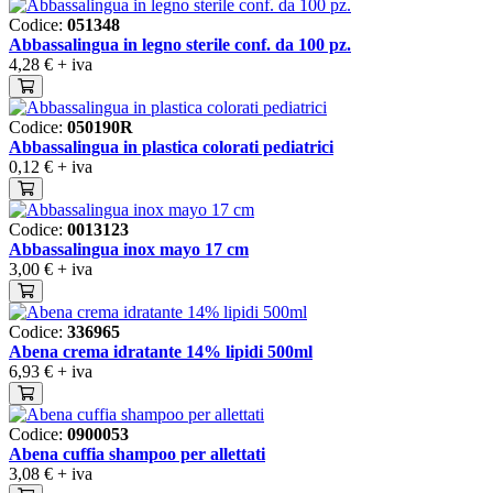
Codice:
051348
Abbassalingua in legno sterile conf. da 100 pz.
4,28 €
+ iva
Codice:
050190R
Abbassalingua in plastica colorati pediatrici
0,12 €
+ iva
Codice:
0013123
Abbassalingua inox mayo 17 cm
3,00 €
+ iva
Codice:
336965
Abena crema idratante 14% lipidi 500ml
6,93 €
+ iva
Codice:
0900053
Abena cuffia shampoo per allettati
3,08 €
+ iva