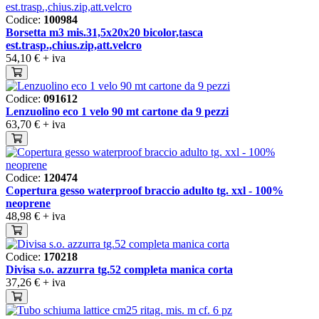
Codice:
100984
Borsetta m3 mis.31,5x20x20 bicolor,tasca
est.trasp.,chius.zip,att.velcro
54,10 €
+ iva
Codice:
091612
Lenzuolino eco 1 velo 90 mt cartone da 9 pezzi
63,70 €
+ iva
Codice:
120474
Copertura gesso waterproof braccio adulto tg. xxl - 100%
neoprene
48,98 €
+ iva
Codice:
170218
Divisa s.o. azzurra tg.52 completa manica corta
37,26 €
+ iva