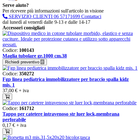
Serve aiuto?
Per ricevere più informazioni sull'articolo in visione
SERVIZIO CLIENTI
06 57171699
Contattaci
dal lunedì al venerdì dalle 9-13 e dalle 14-17
Accessori consigliati
Codice:
100143
Maglia tubolare gr.1000 cm.38
Richiedi preventivo
Codice:
350272
Fgp linea pediatrica immobilizzatore per braccio spalla kidz
mis. 1
37,00 €
+ iva
Codice:
161712
Tappo per catetere intravenoso str luer lock,membrana
perforabile
0,17 €
+ iva