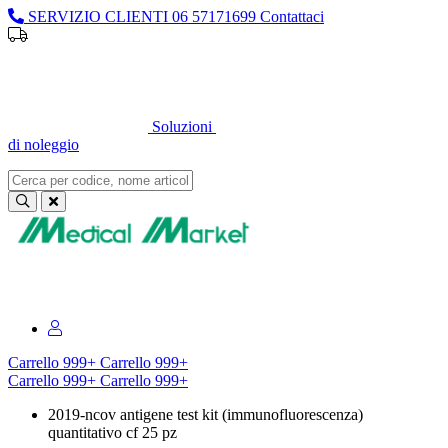
SERVIZIO CLIENTI
06 57171699
Contattaci
Sei un professionista o un’azienda?
Registrati per il listino
dedicato
Soluzioni
di noleggio
Sei un professionista o un’azienda?
Registrati per il listino dedicato
Carrello
999+
Carrello
999+
Carrello
999+
Carrello
999+
2019-ncov antigene test kit (immunofluorescenza)
quantitativo cf 25 pz