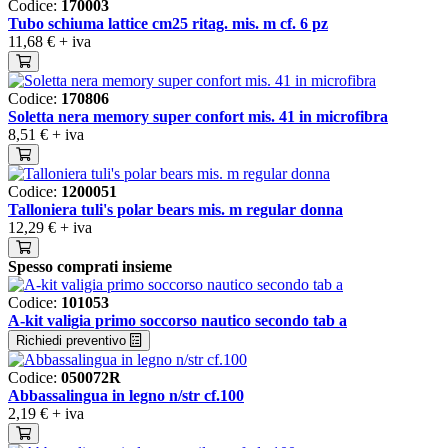
Codice:
170003
Tubo schiuma lattice cm25 ritag. mis. m cf. 6 pz
11,68 €
+ iva
Codice:
170806
Soletta nera memory super confort mis. 41 in microfibra
8,51 €
+ iva
Codice:
1200051
Talloniera tuli's polar bears mis. m regular donna
12,29 €
+ iva
Spesso comprati insieme
Codice:
101053
A-kit valigia primo soccorso nautico secondo tab a
Richiedi preventivo
Codice:
050072R
Abbassalingua in legno n/str cf.100
2,19 €
+ iva