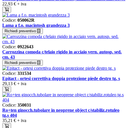
22,93 €
+ iva
Codice:
050062R
Lama a f.o. macintosh grandezza 3
Richiedi preventivo
Codice:
0922643
Carrozzina comoda c/telaio rigido in acciaio vern. autosp. sed.
cm. 43
Richiedi preventivo
Codice:
331534
Epitact - ortesi correttiva doppia protezione piede destro tg. s
29,13 €
+ iva
Codice:
350031
Ro+ten ginocch.tubolare in neoprene object c/stabiliz.rotuleo
tg.s 404
35,21 €
+ iva