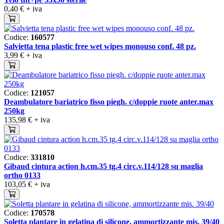
0,40 €
+ iva
Codice:
160577
Salvietta tena plastic free wet wipes monouso conf. 48 pz.
3,99 €
+ iva
Codice:
121057
Deambulatore bariatrico fisso piegh. c/doppie ruote anter.max
250kg
135,98 €
+ iva
Codice:
331810
Gibaud cintura action h.cm.35 tg.4 circ.v.114/128 su maglia
ortho 0133
103,05 €
+ iva
Codice:
170578
Soletta plantare in gelatina di silicone, ammortizzante mis. 39/40