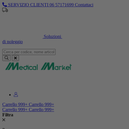
SERVIZIO CLIENTI
06 57171699
Contattaci
Sei un professionista o un’azienda?
Registrati per il listino
dedicato
Soluzioni
di noleggio
Sei un professionista o un’azienda?
Registrati per il listino dedicato
Carrello
999+
Carrello
999+
Carrello
999+
Carrello
999+
Filtra