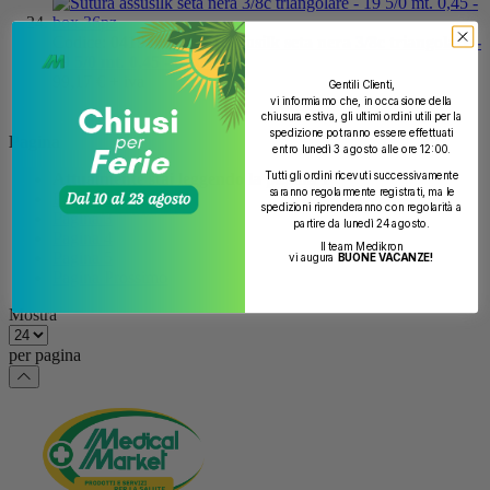
Codice:
041914
Sutura assusilk seta nera 3/8c triangolare -
19 5/0 mt. 0,45 - box 36pz
99,17 €
+ iva
Gentili Clienti,
vi informiamo che, in occasione della
chiusura estiva, gli ultimi ordini utili per la
spedizione potranno essere effettuati
Pagina
entro lunedì 3 agosto alle ore 12:00.
Attualmente stai leggendo la pagina
1
Tutti gli ordini ricevuti successivamente
saranno regolarmente registrati, ma le
Pagina
2
spedizioni riprenderanno con regolarità a
Pagina
3
partire da lunedì 24 agosto.
Pagina
4
Il team Medikron
Pagina
5
vi augura
BUONE VACANZE!
Pagina
Prossimo
Mostra
per pagina