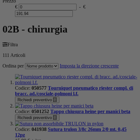
Prezzo
€
-
€
02B - chirurgia
Filtra
111
Articoli
Ordina per
Imposta la direzione crescente
Codice:
050577
Tourniquet pneumatico riester compl. di
bracc. ad./cosciale-polmoni l.f.
Richiedi preventivo
Codice:
0501252
Tappo chiusura heine per manici beta
Richiedi preventivo
Codice:
041938
Sutura trulon 3/8c 26mm 2/0 mt. 0,45
12pz