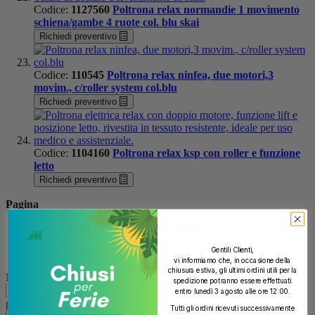
Codice:
1127560
Poltrona relax normandie 1 movimento
schiena/gambe 4 ruote col. blu skai
Richiedi preventivo
Codice:
110545
Poltrona relax ninfea, due motori,3
movim., c/roller system col.blu
Richiedi preventivo
Codice:
1104160
Poltrona relax ksp con roller e funzione
letto
Richiedi preventivo
Pagina
Attualmente stai leggendo la pagina
1
Pagina
2
Gentili Clienti,
Pagina
Prossimo
vi informiamo che, in occasione della
chiusura estiva, gli ultimi ordini utili per la
Mostra
spedizione potranno essere effettuati
entro lunedì 3 agosto alle ore 12:00.
per pagina
Tutti gli ordini ricevuti successivamente