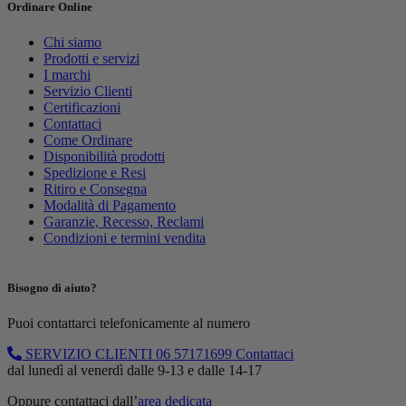
Ordinare Online
Chi siamo
Prodotti e servizi
I marchi
Servizio Clienti
Certificazioni
Contattaci
Come Ordinare
Disponibilità prodotti
Spedizione e Resi
Ritiro e Consegna
Modalità di Pagamento
Garanzie, Recesso, Reclami
Condizioni e termini vendita
Bisogno di aiuto?
Puoi contattarci telefonicamente al numero
SERVIZIO CLIENTI
06 57171699
Contattaci
dal lunedì al venerdì dalle 9-13 e dalle 14-17
Oppure contattaci dall’
area dedicata