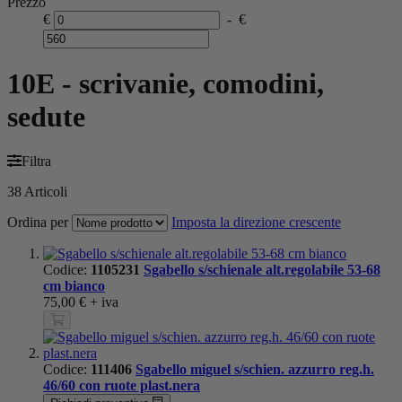
Prezzo
€
-
€
10E - scrivanie, comodini,
sedute
Filtra
38
Articoli
Ordina per
Imposta la direzione crescente
Codice:
1105231
Sgabello s/schienale alt.regolabile 53-68
cm bianco
75,00 €
+ iva
Codice:
111406
Sgabello miguel s/schien. azzurro reg.h.
46/60 con ruote plast.nera