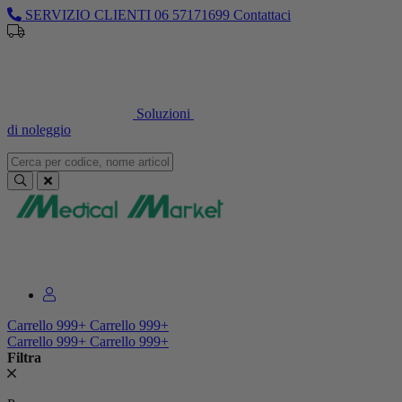
SERVIZIO CLIENTI
06 57171699
Contattaci
Sei un professionista o un’azienda?
Registrati per il listino
dedicato
Soluzioni
di noleggio
Sei un professionista o un’azienda?
Registrati per il listino dedicato
Carrello
999+
Carrello
999+
Carrello
999+
Carrello
999+
Filtra