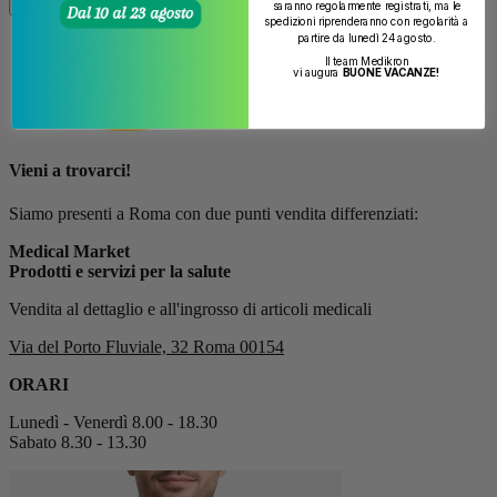
saranno regolarmente registrati, ma le
spedizioni riprenderanno con regolarità a
partire da lunedì 24 agosto.
Il team Medikron
vi augura
BUONE VACANZE!
Vieni a trovarci!
Siamo presenti a Roma con due punti vendita differenziati:
Medical Market
Prodotti e servizi per la salute
Vendita al dettaglio e all'ingrosso di articoli medicali
Via del Porto Fluviale, 32 Roma 00154
ORARI
Lunedì - Venerdì 8.00 - 18.30
Sabato 8.30 - 13.30