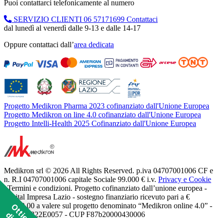
Puoi contattarci telefonicamente al numero
SERVIZIO CLIENTI
06 57171699
Contattaci
dal lunedì al venerdì dalle 9-13 e dalle 14-17
Oppure contattaci dall’
area dedicata
Progetto Medikron Pharma 2023 cofinanziato dall'Unione Europea
Progetto Medikron on line 4.0 cofinanziato dall'Unione Europea
Progetto Intelli-Health 2025 Cofinanziato dall'Unione Europea
Medikron srl © 2026 All Rights Reserved. p.iva 04707001006 CF e
n. R.I 04707001006 capitale Sociale 99.000 € i.v.
Privacy e Cookie
| Termini e condizioni. Progetto cofinanziato dall’unione europea -
Digital Impresa Lazio - sostegno finanziario ricevuto pari a €
11.250,00 a valere sul progetto denominato “Medikron online 4.0” -
POR A0322E0057 - CUP F87b20000430006