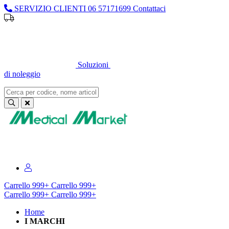
SERVIZIO CLIENTI
06 57171699
Contattaci
Sei un professionista o un’azienda?
Registrati per il listino
dedicato
Soluzioni
di noleggio
Sei un professionista o un’azienda?
Registrati per il listino dedicato
Carrello
999+
Carrello
999+
Carrello
999+
Carrello
999+
Home
I MARCHI