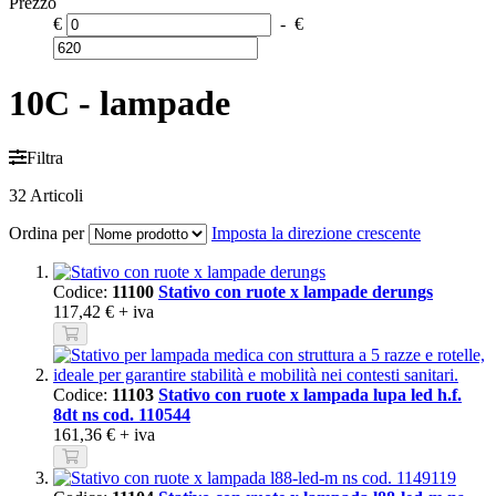
Prezzo
€
-
€
10C - lampade
Filtra
32
Articoli
Ordina per
Imposta la direzione crescente
Codice:
11100
Stativo con ruote x lampade derungs
117,42 €
+ iva
Codice:
11103
Stativo con ruote x lampada lupa led h.f.
8dt ns cod. 110544
161,36 €
+ iva