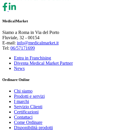
MedicalMarket
Siamo a Roma in Via del Porto
Fluviale, 32 - 00154
E-mail:
info@medicalmarket.it
Tel:
06/57171699
Entra in Franchising
Diventa Medical Market Partner
News
Ordinare Online
Chi siamo
Prodotti e servizi
I marchi
Servizio Clienti
Certificazioni
Contattaci
Come Ordinare
Disponibilità prodotti