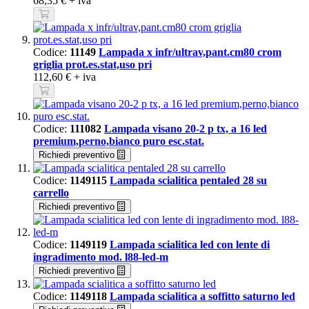
68,35 €
+ iva
Codice:
11149
Lampada x infr/ultrav,pant.cm80 crom
griglia prot.es.stat,uso pri
112,60 €
+ iva
Codice:
111082
Lampada visano 20-2 p tx, a 16 led
premium,perno,bianco puro esc.stat.
Richiedi preventivo
Codice:
1149115
Lampada scialitica pentaled 28 su
carrello
Richiedi preventivo
Codice:
1149119
Lampada scialitica led con lente di
ingradimento mod. l88-led-m
Richiedi preventivo
Codice:
1149118
Lampada scialitica a soffitto saturno led