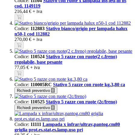
Codice:
11104
Stativo con ruote x lampada l88-led-m ns
cod. 1149119
216,44 €
+ iva
Codice:
112883
Stativo bianco/grigio per lampada halux
n50-1 cod 112882
270,00 €
+ iva
Codice:
110524
Stativo 5 razze con ruote(2 c.freno)
regolabile, base pesante
77,05 €
+ iva
Codice:
110005RC
Stativo 5 razze con ruote kg.3,80 ca
Richiedi preventivo
Codice:
110525
Stativo 5 razze con ruote (2c/freno)
Richiedi preventivo
Codice:
11111
Lampada x infrar/ultrav,pantog.cm80
griglia prot.es.stat,es.lamp.uso pri