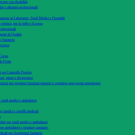
rsone con disabilità
he e altimetri professionali
azione in Laboratori, Studi Medici e Ospedali
 estetica, per la pelle e il corpo
rofessionali
menti di Qualità
 Sanitario
occorso
 Corpo
le Ferite
r un Controllo Preciso
uri, pinze e divaricatori
uzioni per recupero funzioni motorie e cognitive post eventi neurologici
di studi medici e ambulatori
vi medici e carrelli medicali
i
dini per studi medici e ambulatori
per ambulatori e strutture sanitarie.
dicali per Assistenza Sanitaria