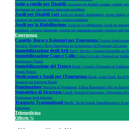
Sedie a rotelle per Disabili
Carrozzine per disabili e anziani: comfort, sicu
movimento per una maggiore autonomia quotidiana
Ausili per Disabili vari
Ausili per disabili: deambulatori, scooter elettrici, ta
soluzioni per migliorare mobilità e comfort quotidiano
Ausili per la Riabilitazione
Ausili per la riabilitazione: Ausili per autonom
quotidiane, recupero funzionale, supporti per camminata assistita e recupero dell’equ
Emergenza
Cassette, Borse e Reintegri per Emergenza
Prodotti Antinfortunis
Soccorso, Reintegri e Borse Emergenza per la Sicurezza e la Protezione sul Lavoro
Immobilizzazione degli Arti
Tutori, Stecche e Supporti Ortopedici per F
Immobilizzazione Capo e Collo
Collari Cervicali e Supporti per Stabili
Emergenze e Traumi
Immobilizzazione del Tronco
Bende, Corsetti e Dispositivi di Stabilizza
Traumi Toracici
Medicazioni e Ausili per l'Emergenza
Bende, Garze Sterili, Kit di 
Strumenti per Interventi Rapidi
Rianimazione
Maschere di Ventilazione, Palloni Rianimatori e Kit per Emer
Segnaletica di Sicurezza
Cartelli, Segnali di Emergenza, e Dispositivi di 
Prevenzione degli Infortuni
Trasporto Traumatizzati
Barelle, Tavole Spinali, Immobilizzatori e Acce
Emergenze
Telemedicina
Offerte
%