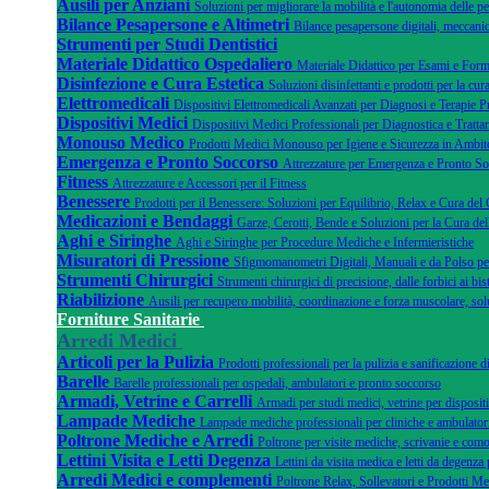
Ausili per Anziani
Soluzioni per migliorare la mobilità e l'autonomia delle pe
Bilance Pesapersone e Altimetri
Bilance pesapersone digitali, meccanic
Strumenti per Studi Dentistici
Materiale Didattico Ospedaliero
Materiale Didattico per Esami e Form
Disinfezione e Cura Estetica
Soluzioni disinfettanti e prodotti per la cura
Elettromedicali
Dispositivi Elettromedicali Avanzati per Diagnosi e Terapie P
Dispositivi Medici
Dispositivi Medici Professionali per Diagnostica e Tratta
Monouso Medico
Prodotti Medici Monouso per Igiene e Sicurezza in Ambito
Emergenza e Pronto Soccorso
Attrezzature per Emergenza e Pronto S
Fitness
Attrezzature e Accessori per il Fitness
Benessere
Prodotti per il Benessere: Soluzioni per Equilibrio, Relax e Cura del
Medicazioni e Bendaggi
Garze, Cerotti, Bende e Soluzioni per la Cura del
Aghi e Siringhe
Aghi e Siringhe per Procedure Mediche e Infermieristiche
Misuratori di Pressione
Sfigmomanometri Digitali, Manuali e da Polso pe
Strumenti Chirurgici
Strumenti chirurgici di precisione, dalle forbici ai bist
Riabilizione
Ausili per recupero mobilità, coordinazione e forza muscolare, sol
Forniture Sanitarie
Arredi Medici
Articoli per la Pulizia
Prodotti professionali per la pulizia e sanificazione 
Barelle
Barelle professionali per ospedali, ambulatori e pronto soccorso
Armadi, Vetrine e Carrelli
Armadi per studi medici, vetrine per dispositi
Lampade Mediche
Lampade mediche professionali per cliniche e ambulator
Poltrone Mediche e Arredi
Poltrone per visite mediche, scrivanie e como
Lettini Visita e Letti Degenza
Lettini da visita medica e letti da degenza 
Arredi Medici e complementi
Poltrone Relax, Sollevatori e Prodotti Me