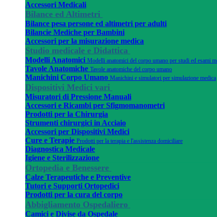
Accessori Medicali
Bilance ed Altimetri
Bilance pesa persone ed altimetri per adulti
Bilancie Mediche per Bambini
Accessori per la misurazione medica
Studio medicale e Didattica
Modelli Anatomici
Modelli anatomici del corpo umano per studi ed esami m
Tavole Anatomiche
Tavole anatomiche del corpo umano
Manichini Corpo Umano
Manichini e simulatori per simulazione medica
Dispositivi Medici vari
Misuratori di Pressione Manuali
Accessori e Ricambi per Sfigmomanometri
Prodotti per la Chirurgia
Strumenti chirurgici in Acciaio
Accessori per Dispositivi Medici
Cure e Terapie
Prodotti per la terapia e l'assistenza domiciliare
Diagnostica Medicale
Igiene e Sterilizzazione
Ortopedia e Benessere
Calze Terapeutiche e Preventive
Tutori e Supporti Ortopedici
Prodotti per la cura del corpo
Abbigliamento Ospedaliero
Camici e Divise da Ospedale