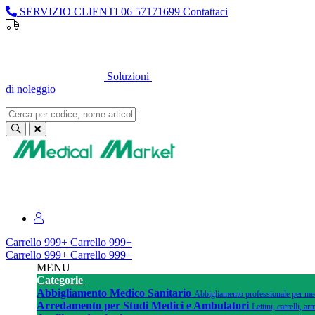
SERVIZIO CLIENTI
06 57171699
Contattaci
Soluzioni
di noleggio
Sei un professionista o un’azienda?
Registrati per il listino dedicato
Carrello
999+
Carrello
999+
Carrello
999+
Carrello
999+
MENU
Categorie
Abbigliamento Medico Sanitario
Abbigliamento professionale per medi
Arredamento per Studi Medici e Ambulatori
Lettini, carrelli, 