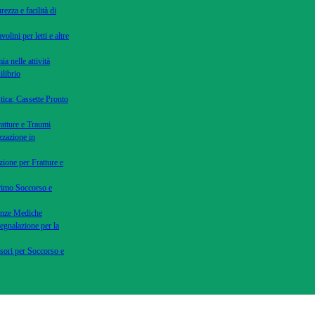
rezza e facilità di
volini per letti e altre
ia nelle attività
ilibrio
tica: Cassette Pronto
ratture e Traumi
zzazione in
zione per Fratture e
Primo Soccorso e
genze Mediche
Segnalazione per la
ssori per Soccorso e