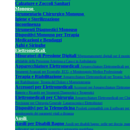
Calzature e Zoccoli Sanitari
Monouso
Strumentario Chirurgico Monouso
Igiene e Sterilizzazione
Incontinenza
Strumenti Diagnostici Monouso
Dispositivi Monouso per Terapia
Medicazioni e Bendaggi
Aghi e Siringhe
Elettromedicali
Misuratori di Pressione Digitali
Sfigmomanometri digitali per il monit
affidabile della Pressione Arteriosa a Casa e in Ambulatorio
Apparecchiatore Elettromedicali
Apparecchiature Elettromedicali per
Strumenti Avanzati per Ecografie, ECG, e Monitoraggio Medico Professionale
Terapia e Riabilitazione
Apparecchiature Elettromedicali per Terapia: Sol
per Riabilitazione, Terapia del Dolore e Magnetoterapia
Accessori per Elettromedicali
Accessori per Apparecchiature Elettromedi
Batterie e Ricambi per Strumenti Diagnostici e Terapeutici
Elettromedicali per Chirurgia
Apparecchiature Elettromedicali per Chir
Precisione per Chirurgia Generale, Laparoscopia e Elettrobisturi
Dispositivi per la Telemedicina
Prodotti compatibili con il software per 
monitoraggio dei parametri vitali a distanza
Ausili
Ausili per Disabili Bagno
Ausili per disabili bagno: sedie per doccia, man
sollevatori per garantire sicurezza e autonomia quotidiana