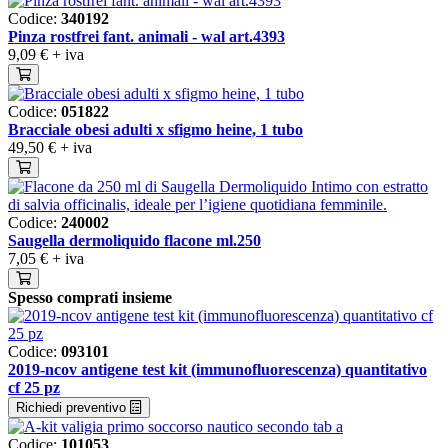
Codice:
340192
Pinza rostfrei fant. animali - wal art.4393
9,09 €
+ iva
Codice:
051822
Bracciale obesi adulti x sfigmo heine, 1 tubo
49,50 €
+ iva
Codice:
240002
Saugella dermoliquido flacone ml.250
7,05 €
+ iva
Spesso comprati insieme
Codice:
093101
2019-ncov antigene test kit (immunofluorescenza) quantitativo
cf 25 pz
Richiedi preventivo
Codice:
101053