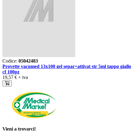
Codice:
05042483
Provette vacumed 13x100 gel separ+attivat str 5ml tappo giallo
cf 100pz
19,57 €
+ iva
Vieni a trovarci!