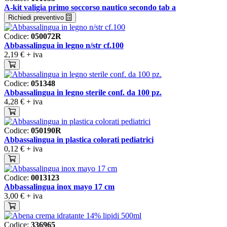
A-kit valigia primo soccorso nautico secondo tab a
Richiedi preventivo
Codice:
050072R
Abbassalingua in legno n/str cf.100
2,19 €
+ iva
Codice:
051348
Abbassalingua in legno sterile conf. da 100 pz.
4,28 €
+ iva
Codice:
050190R
Abbassalingua in plastica colorati pediatrici
0,12 €
+ iva
Codice:
0013123
Abbassalingua inox mayo 17 cm
3,00 €
+ iva
Codice:
336965