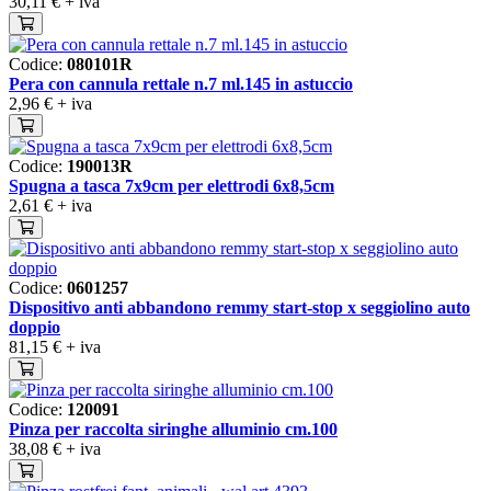
30,11 €
+ iva
Codice:
080101R
Pera con cannula rettale n.7 ml.145 in astuccio
2,96 €
+ iva
Codice:
190013R
Spugna a tasca 7x9cm per elettrodi 6x8,5cm
2,61 €
+ iva
Codice:
0601257
Dispositivo anti abbandono remmy start-stop x seggiolino auto
doppio
81,15 €
+ iva
Codice:
120091
Pinza per raccolta siringhe alluminio cm.100
38,08 €
+ iva