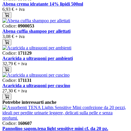
Abena crema idratante 14% lipidi 500ml
6,93 €
+ iva
Codice:
0900053
Abena cuffia shampoo per allettati
3,08 €
+ iva
Codice:
171129
Acaricida a ultrasuoni per ambienti
32,79 €
+ iva
Gentili Clienti,
Codice:
171131
vi informiamo che, in occasione della
Acaricida a ultrasuoni per cuscino
chiusura estiva, gli ultimi ordini utili per la
27,30 €
+ iva
spedizione potranno essere effettuati
entro lunedì 3 agosto alle ore 12:00.
Potrebbe interessarti anche
Tutti gli ordini ricevuti successivamente
saranno regolarmente registrati, ma le
spedizioni riprenderanno con regolarità a
partire da lunedì 24 agosto.
Il team Medikron
Codice:
160607
vi augura
BUONE VACANZE!
Pannolino sagom.tena light sensitive mini cf. da 20 pz.