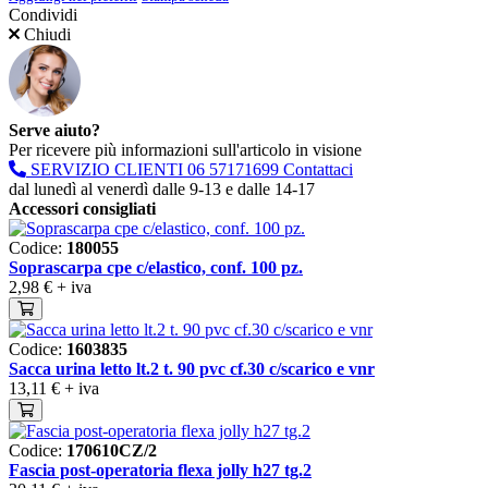
Condividi
Chiudi
Serve aiuto?
Per ricevere più informazioni sull'articolo in visione
SERVIZIO CLIENTI
06 57171699
Contattaci
dal lunedì al venerdì dalle 9-13 e dalle 14-17
Accessori consigliati
Codice:
180055
Soprascarpa cpe c/elastico, conf. 100 pz.
2,98 €
+ iva
Codice:
1603835
Sacca urina letto lt.2 t. 90 pvc cf.30 c/scarico e vnr
13,11 €
+ iva
Codice:
170610CZ/2
Fascia post-operatoria flexa jolly h27 tg.2