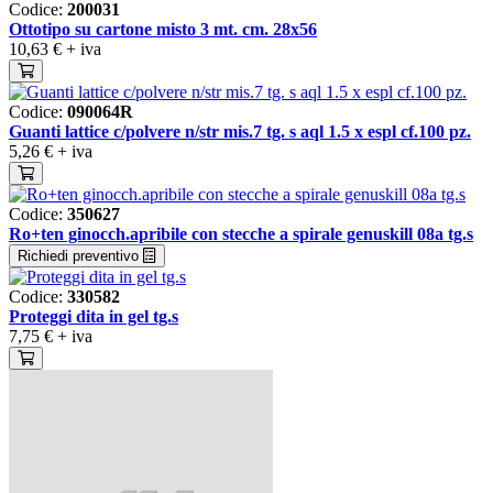
Codice:
200031
Ottotipo su cartone misto 3 mt. cm. 28x56
10,63 €
+ iva
Codice:
090064R
Guanti lattice c/polvere n/str mis.7 tg. s aql 1.5 x espl cf.100 pz.
5,26 €
+ iva
Codice:
350627
Ro+ten ginocch.apribile con stecche a spirale genuskill 08a tg.s
Richiedi preventivo
Codice:
330582
Proteggi dita in gel tg.s
7,75 €
+ iva