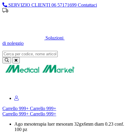
SERVIZIO CLIENTI
06 57171699
Contattaci
Sei un professionista o un’azienda?
Registrati per il listino
dedicato
Soluzioni
di noleggio
Sei un professionista o un’azienda?
Registrati per il listino dedicato
Carrello
999+
Carrello
999+
Carrello
999+
Carrello
999+
Ago mesoterapia luer mesoram 32gx6mm diam 0.23 conf.
100 pz