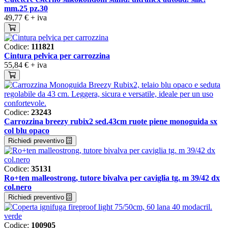
mm.25 pz.30
49,77 €
+ iva
Codice:
111821
Cintura pelvica per carrozzina
55,84 €
+ iva
Codice:
23243
Carrozzina breezy rubix2 sed.43cm ruote piene monoguida sx
col blu opaco
Richiedi preventivo
Codice:
35131
Ro+ten malleostrong, tutore bivalva per caviglia tg. m 39/42 dx
col.nero
Richiedi preventivo
Codice:
100905