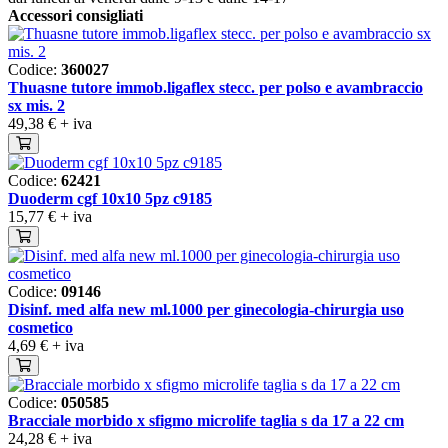
Accessori consigliati
Codice:
360027
Thuasne tutore immob.ligaflex stecc. per polso e avambraccio
sx mis. 2
49,38 €
+ iva
Codice:
62421
Duoderm cgf 10x10 5pz c9185
15,77 €
+ iva
Codice:
09146
Disinf. med alfa new ml.1000 per ginecologia-chirurgia uso
cosmetico
4,69 €
+ iva
Codice:
050585
Bracciale morbido x sfigmo microlife taglia s da 17 a 22 cm
24,28 €
+ iva