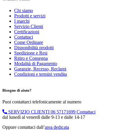
Chi siamo
Prodotti e servizi
I marchi
Servizio Clienti
Certificazioni
Contattaci
Come Ordinare
Disponibilità prodotti
Spedizione e Resi
Ritiro e Consegna
Modalità di Pagamento
Garanzie, Recesso, Reclami
Condizioni e termini vendita
Bisogno di aiuto?
Puoi contattarci telefonicamente al numero
SERVIZIO CLIENTI
06 57171699
Contattaci
dal lunedì al venerdì dalle 9-13 e dalle 14-17
Oppure contattaci dall’
area dedicata