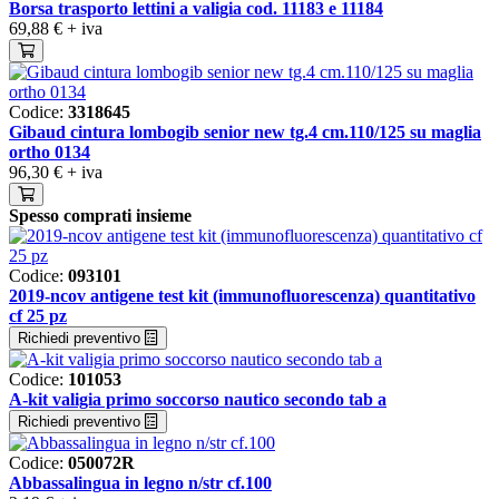
Borsa trasporto lettini a valigia cod. 11183 e 11184
69,88 €
+ iva
Codice:
3318645
Gibaud cintura lombogib senior new tg.4 cm.110/125 su maglia
ortho 0134
96,30 €
+ iva
Spesso comprati insieme
Codice:
093101
2019-ncov antigene test kit (immunofluorescenza) quantitativo
cf 25 pz
Richiedi preventivo
Codice:
101053
A-kit valigia primo soccorso nautico secondo tab a
Richiedi preventivo
Codice:
050072R
Abbassalingua in legno n/str cf.100