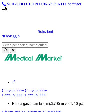
SERVIZIO CLIENTI
06 57171699
Contattaci
Sei un professionista o un’azienda?
Registrati per il listino
dedicato
Soluzioni
di noleggio
Sei un professionista o un’azienda?
Registrati per il listino dedicato
Carrello
999+
Carrello
999+
Carrello
999+
Carrello
999+
Benda garza cambric mt.5x10cm conf. 10 pz.