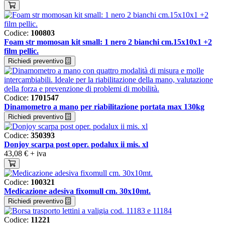
Codice:
100803
Foam str momosan kit small: 1 nero 2 bianchi cm.15x10x1 +2
film pellic.
Richiedi preventivo
Codice:
1701547
Dinamometro a mano per riabilitazione portata max 130kg
Richiedi preventivo
Codice:
350393
Donjoy scarpa post oper. podalux ii mis. xl
43,08 €
+ iva
Codice:
100321
Medicazione adesiva fixomull cm. 30x10mt.
Richiedi preventivo
Codice:
11221