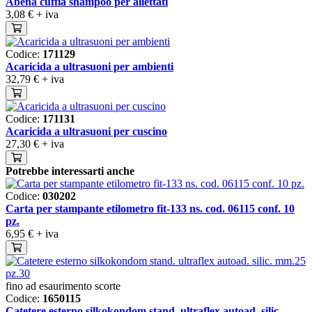
Abena cuffia shampoo per allettati
3,08 €
+ iva
Codice:
171129
Acaricida a ultrasuoni per ambienti
32,79 €
+ iva
Codice:
171131
Acaricida a ultrasuoni per cuscino
27,30 €
+ iva
Potrebbe interessarti anche
Codice:
030202
Carta per stampante etilometro fit-133 ns. cod. 06115 conf. 10
pz.
6,95 €
+ iva
fino ad esaurimento scorte
Codice:
1650115
Catetere esterno silkokondom stand. ultraflex autoad. silic.