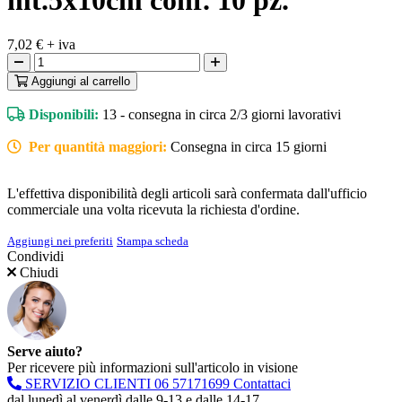
mt.5x10cm conf. 10 pz.
7,02 €
+ iva
Aggiungi
al carrello
Disponibili:
13 - consegna in circa 2/3 giorni lavorativi
Per quantità maggiori:
Consegna in circa 15 giorni
L'effettiva disponibilità degli articoli sarà confermata dall'ufficio
commerciale una volta ricevuta la richiesta d'ordine.
Aggiungi nei preferiti
Stampa scheda
Condividi
Chiudi
Serve aiuto?
Per ricevere più informazioni sull'articolo in visione
SERVIZIO CLIENTI
06 57171699
Contattaci
dal lunedì al venerdì dalle 9-13 e dalle 14-17