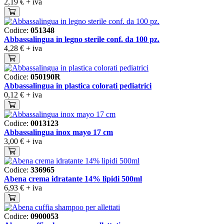
2,19 €
+ iva
Codice:
051348
Abbassalingua in legno sterile conf. da 100 pz.
4,28 €
+ iva
Codice:
050190R
Abbassalingua in plastica colorati pediatrici
0,12 €
+ iva
Codice:
0013123
Abbassalingua inox mayo 17 cm
3,00 €
+ iva
Codice:
336965
Abena crema idratante 14% lipidi 500ml
6,93 €
+ iva
Codice:
0900053