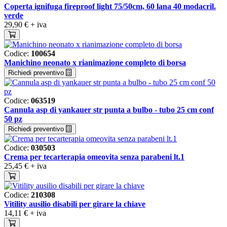
Coperta ignifuga fireproof light 75/50cm, 60 lana 40 modacril.
verde
29,90 €
+ iva
Codice:
100654
Manichino neonato x rianimazione completo di borsa
Richiedi preventivo
Codice:
063519
Cannula asp di yankauer str punta a bulbo - tubo 25 cm conf
50 pz
Richiedi preventivo
Codice:
030503
Crema per tecarterapia omeovita senza parabeni lt.1
25,45 €
+ iva
Codice:
210308
Vitility ausilio disabili per girare la chiave
14,11 €
+ iva