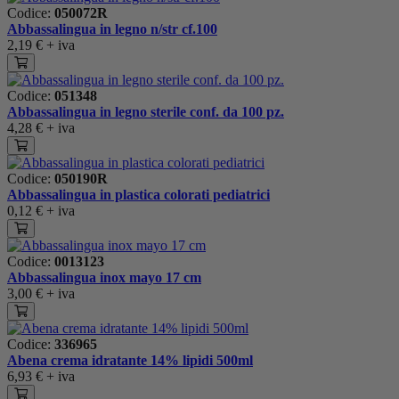
Codice:
050072R
Abbassalingua in legno n/str cf.100
2,19 €
+ iva
Codice:
051348
Abbassalingua in legno sterile conf. da 100 pz.
4,28 €
+ iva
Codice:
050190R
Abbassalingua in plastica colorati pediatrici
0,12 €
+ iva
Codice:
0013123
Abbassalingua inox mayo 17 cm
3,00 €
+ iva
Codice:
336965
Abena crema idratante 14% lipidi 500ml
6,93 €
+ iva