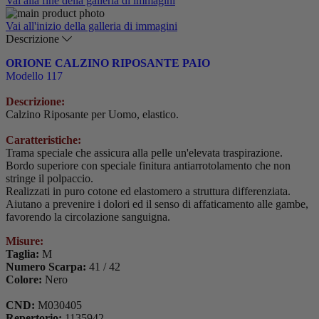
Vai alla fine della galleria di immagini
Vai all'inizio della galleria di immagini
Descrizione
ORIONE CALZINO RIPOSANTE PAIO
Modello 117
Descrizione:
Calzino Riposante per Uomo, elastico.
Caratteristiche:
Trama speciale che assicura alla pelle un'elevata traspirazione.
Bordo superiore con speciale finitura antiarrotolamento che non
stringe il polpaccio.
Realizzati in puro cotone ed elastomero a struttura differenziata.
Aiutano a prevenire i dolori ed il senso di affaticamento alle gambe,
favorendo la circolazione sanguigna.
Misure:
Taglia:
M
Numero Scarpa:
41 / 42
Colore:
Nero
CND:
M030405
Repertorio:
1135942