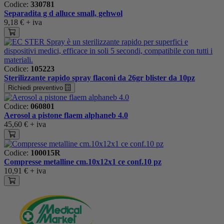
Codice:
330781
Separadita g d alluce small, gehwol
9,18 €
+ iva
Codice:
105223
Sterilizzante rapido spray flaconi da 26gr blister da 10pz
Richiedi preventivo
Codice:
060801
Aerosol a pistone flaem alphaneb 4.0
45,60 €
+ iva
Codice:
100015R
Compresse metalline cm.10x12x1 ce conf.10 pz
10,91 €
+ iva