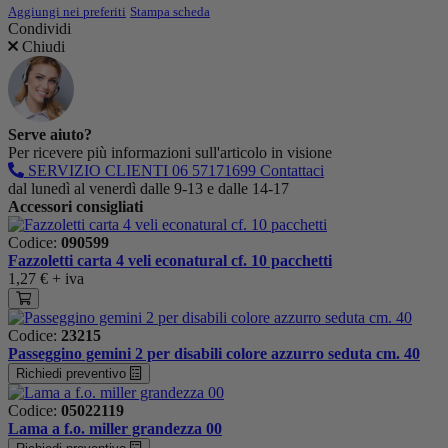
Aggiungi nei preferiti
Stampa scheda
Condividi
Chiudi
Serve aiuto?
Per ricevere più informazioni sull'articolo in visione
SERVIZIO CLIENTI
06 57171699
Contattaci
dal lunedì al venerdì dalle 9-13 e dalle 14-17
Accessori consigliati
Codice:
090599
Fazzoletti carta 4 veli econatural cf. 10 pacchetti
1,27 €
+ iva
Codice:
23215
Passeggino gemini 2 per disabili colore azzurro seduta cm. 40
Richiedi preventivo
Codice:
05022119
Lama a f.o. miller grandezza 00