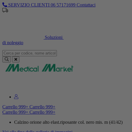
SERVIZIO CLIENTI
06 57171699
Contattaci
Sei un professionista o un’azienda?
Registrati per il listino
dedicato
Soluzioni
di noleggio
Sei un professionista o un’azienda?
Registrati per il listino dedicato
Carrello
999+
Carrello
999+
Carrello
999+
Carrello
999+
Calzino orione alto elast.riposante col. nero mis. m (41/42)