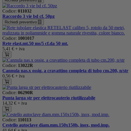
Richiedi preventivo
Codice:
011032
Raccordo 3 vie bd cf. 50pz
Richiedi preventivo
Codice:
1001017
Rete elast.mt.50 ms/5 cf.da 50 mt.
5,41 €
+ iva
Codice:
13022R
Cannula nas.x ossig. a cravattino completa di tubo cm.200, n/str
0,56 €
+ iva
Codice:
06290R
Punta larga str per elettrocauterio riutilizzabile
14,32 €
+ iva
Codice:
110113
Cestello autoclave diam.mm.150x150h, inox, mod.imp.
41,64 €
+ iva