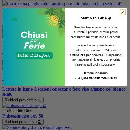
Codice:
210173
Siamo in Ferie ☀️
Carrozzina pieghevole transito-go up doppia crociera seduta 45
cm
Gentile cliente, informiamo che,
Richiedi preventivo
urante il periodo di ferie potrai
d
continuare ad effettuare i tuoi ordini.
Le spedizioni riprenderanno
Codice:
051341
regolarmente da lunedì 24 agosto:
Provette cilindriche 3ml,in ps,diam.12x55mm.c/tappo,graduate
ordina ora
per ricevere i tuoi prodotti
conf.6000pz
non appena si riparte, con priorità
Richiedi preventivo
rispetto agli ordini successivi.
Il team Medikron
vi augura
BUONE VACANZE!
Codice:
1102757
Lettino in legno 2 sezioni c/portar e foro viso c/tappo col bianco
skai6
Richiedi preventivo
Codice:
060366
Pulsossimetro oxy 50
Richiedi preventivo