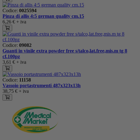
Codice:
0025594
Pinza di allis 4:5 german quality cm.15
6,26 €
+ iva
Codice:
09082
Guanti in vinile extra powder free s/talco,lat.free,mis.m tg 8
cf.100pz
3,61 €
+ iva
Codice:
11158
Vassoio portastrumenti 487x323x13h
38,75 €
+ iva