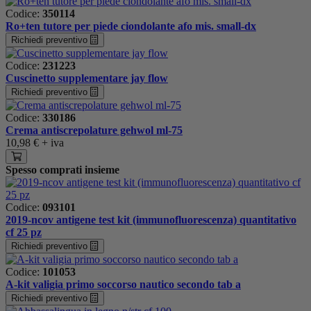
Codice:
350114
Ro+ten tutore per piede ciondolante afo mis. small-dx
Richiedi preventivo
Codice:
231223
Cuscinetto supplementare jay flow
Richiedi preventivo
Codice:
330186
Crema antiscrepolature gehwol ml-75
10,98 €
+ iva
Spesso comprati insieme
Codice:
093101
2019-ncov antigene test kit (immunofluorescenza) quantitativo
cf 25 pz
Richiedi preventivo
Codice:
101053
A-kit valigia primo soccorso nautico secondo tab a
Richiedi preventivo