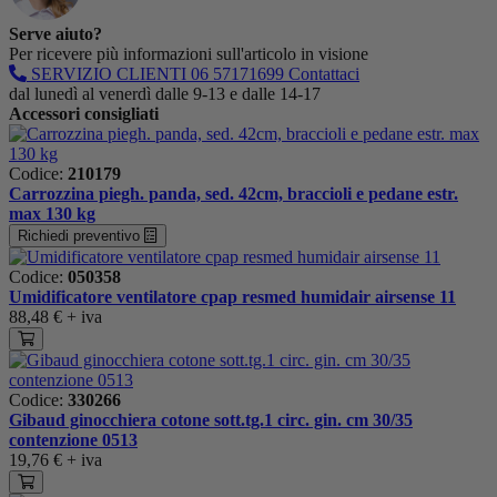
Serve aiuto?
Per ricevere più informazioni sull'articolo in visione
SERVIZIO CLIENTI
06 57171699
Contattaci
dal lunedì al venerdì dalle 9-13 e dalle 14-17
Accessori consigliati
Codice:
210179
Carrozzina piegh. panda, sed. 42cm, braccioli e pedane estr.
max 130 kg
Richiedi preventivo
Codice:
050358
Umidificatore ventilatore cpap resmed humidair airsense 11
88,48 €
+ iva
Codice:
330266
Gibaud ginocchiera cotone sott.tg.1 circ. gin. cm 30/35
contenzione 0513
19,76 €
+ iva