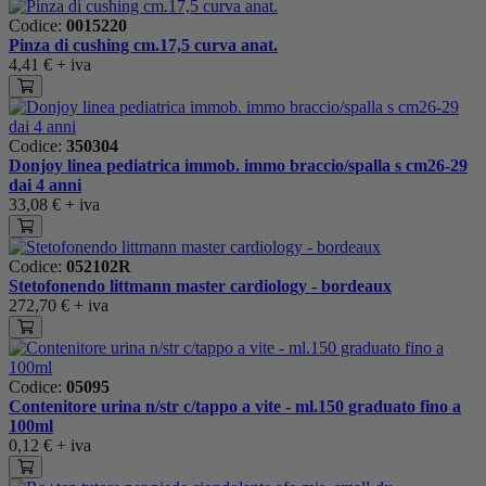
Codice:
0015220
Pinza di cushing cm.17,5 curva anat.
4,41 €
+ iva
Codice:
350304
Donjoy linea pediatrica immob. immo braccio/spalla s cm26-29
dai 4 anni
33,08 €
+ iva
Codice:
052102R
Stetofonendo littmann master cardiology - bordeaux
272,70 €
+ iva
Codice:
05095
Contenitore urina n/str c/tappo a vite - ml.150 graduato fino a
100ml
0,12 €
+ iva