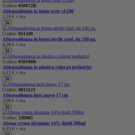
Codice:
050072R
Abbassalingua in legno n/str cf.100
2,19 €
+ iva
Codice:
051348
Abbassalingua in legno sterile conf. da 100 pz.
4,28 €
+ iva
Codice:
050190R
Abbassalingua in plastica colorati pediatrici
0,12 €
+ iva
Codice:
0013123
Abbassalingua inox mayo 17 cm
3,00 €
+ iva
Codice:
336965
Abena crema idratante 14% lipidi 500ml
6,93 €
+ iva