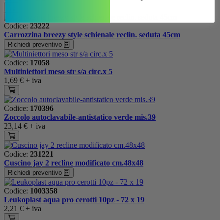
Codice:
23222
Carrozzina breezy style schienale reclin. seduta 45cm
Richiedi preventivo
Codice:
17058
Multiniettori meso str s/a circ.x 5
1,69 €
+ iva
Codice:
170396
Zoccolo autoclavabile-antistatico verde mis.39
23,14 €
+ iva
Codice:
231221
Cuscino jay 2 recline modificato cm.48x48
Richiedi preventivo
Codice:
1003358
Leukoplast aqua pro cerotti 10pz - 72 x 19
2,21 €
+ iva