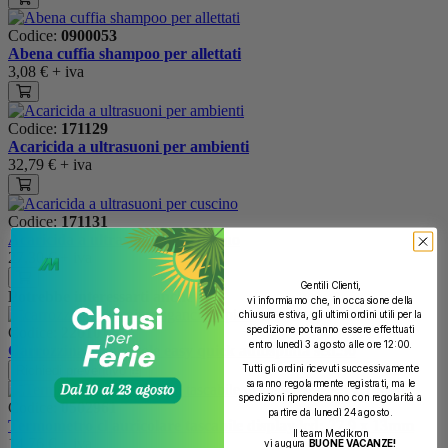
Codice:
0900053
Abena cuffia shampoo per allettati
3,08 €
+ iva
Codice:
171129
Acaricida a ultrasuoni per ambienti
32,79 €
+ iva
Codice:
171131
Acaricida a ultrasuoni per cuscino
27,30 €
+ iva
Gentili Clienti,
Potrebbe interessarti anche
vi informiamo che, in occasione della
chiusura estiva, gli ultimi ordini utili per la
spedizione potranno essere effettuati
Codice:
220101
entro lunedì 3 agosto alle ore 12:00.
Carrozzina pieghevole easy quick autospinta sed.50
Tutti gli ordini ricevuti successivamente
Richiedi preventivo
saranno regolarmente registrati, ma le
spedizioni riprenderanno con regolarità a
Codice:
0502961
partire da lunedì 24 agosto.
Termometro cl auricolare tascabile display lcd: 27,9 x 13mm
Il team Medikron
14,76 €
+ iva
vi augura
BUONE VACANZE!