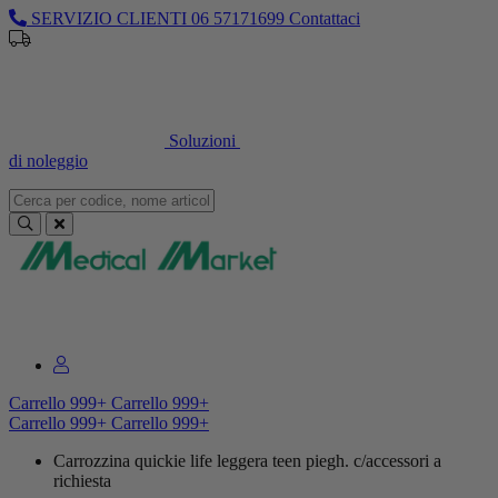
SERVIZIO CLIENTI
06 57171699
Contattaci
Sei un professionista o un’azienda?
Registrati per il listino
dedicato
Soluzioni
di noleggio
Sei un professionista o un’azienda?
Registrati per il listino dedicato
Carrello
999+
Carrello
999+
Carrello
999+
Carrello
999+
Carrozzina quickie life leggera teen piegh. c/accessori a
richiesta