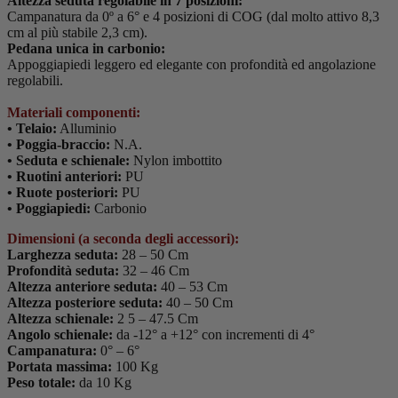
Altezza seduta regolabile in 7 posizioni:
Campanatura da 0º a 6° e 4 posizioni di COG (dal molto attivo 8,3
cm al più stabile 2,3 cm).
Pedana unica in carbonio:
Appoggiapiedi leggero ed elegante con profondità ed angolazione
regolabili.
Materiali componenti:
• Telaio:
Alluminio
• Poggia-braccio:
N.A.
• Seduta e schienale:
Nylon imbottito
• Ruotini anteriori:
PU
• Ruote posteriori:
PU
• Poggiapiedi:
Carbonio
Dimensioni (a seconda degli accessori):
Larghezza seduta:
28 – 50 Cm
Profondità seduta:
32 – 46 Cm
Altezza anteriore seduta:
40 – 53 Cm
Altezza posteriore seduta:
40 – 50 Cm
Altezza schienale:
2 5 – 47.5 Cm
Angolo schienale:
da -12° a +12° con incrementi di 4°
Campanatura:
0° – 6°
Portata massima:
100 Kg
Peso totale:
da 10 Kg