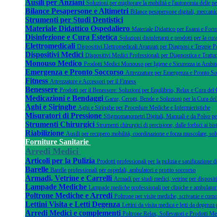
Ausili per Anziani
Soluzioni per migliorare la mobilità e l'autonomia delle pe
Bilance Pesapersone e Altimetri
Bilance pesapersone digitali, meccanic
Strumenti per Studi Dentistici
Materiale Didattico Ospedaliero
Materiale Didattico per Esami e Form
Disinfezione e Cura Estetica
Soluzioni disinfettanti e prodotti per la cura
Elettromedicali
Dispositivi Elettromedicali Avanzati per Diagnosi e Terapie P
Dispositivi Medici
Dispositivi Medici Professionali per Diagnostica e Tratta
Monouso Medico
Prodotti Medici Monouso per Igiene e Sicurezza in Ambito
Emergenza e Pronto Soccorso
Attrezzature per Emergenza e Pronto S
Fitness
Attrezzature e Accessori per il Fitness
Benessere
Prodotti per il Benessere: Soluzioni per Equilibrio, Relax e Cura del
Medicazioni e Bendaggi
Garze, Cerotti, Bende e Soluzioni per la Cura del
Aghi e Siringhe
Aghi e Siringhe per Procedure Mediche e Infermieristiche
Misuratori di Pressione
Sfigmomanometri Digitali, Manuali e da Polso pe
Strumenti Chirurgici
Strumenti chirurgici di precisione, dalle forbici ai bist
Riabilizione
Ausili per recupero mobilità, coordinazione e forza muscolare, sol
Forniture Sanitarie
Arredi Medici
Articoli per la Pulizia
Prodotti professionali per la pulizia e sanificazione 
Barelle
Barelle professionali per ospedali, ambulatori e pronto soccorso
Armadi, Vetrine e Carrelli
Armadi per studi medici, vetrine per dispositi
Lampade Mediche
Lampade mediche professionali per cliniche e ambulator
Poltrone Mediche e Arredi
Poltrone per visite mediche, scrivanie e como
Lettini Visita e Letti Degenza
Lettini da visita medica e letti da degenza 
Arredi Medici e complementi
Poltrone Relax, Sollevatori e Prodotti Me