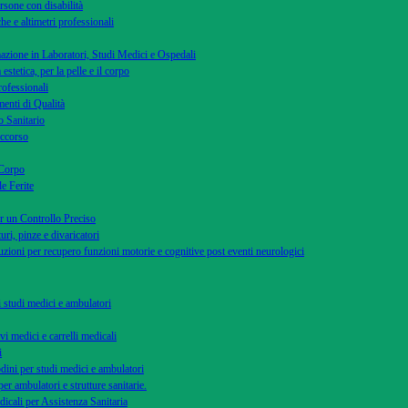
rsone con disabilità
he e altimetri professionali
azione in Laboratori, Studi Medici e Ospedali
 estetica, per la pelle e il corpo
rofessionali
menti di Qualità
 Sanitario
occorso
 Corpo
le Ferite
r un Controllo Preciso
uri, pinze e divaricatori
uzioni per recupero funzioni motorie e cognitive post eventi neurologici
di studi medici e ambulatori
vi medici e carrelli medicali
i
dini per studi medici e ambulatori
per ambulatori e strutture sanitarie.
dicali per Assistenza Sanitaria