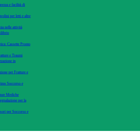
rezza e facilità di
volini per letti e altre
ia nelle attività
ilibrio
tica: Cassette Pronto
ratture e Traumi
zzazione in
zione per Fratture e
Primo Soccorso e
genze Mediche
Segnalazione per la
ssori per Soccorso e