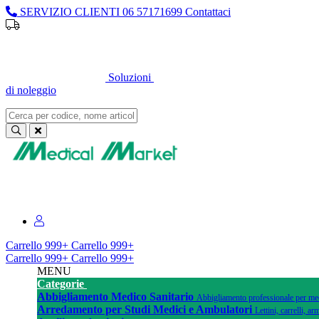
SERVIZIO CLIENTI
06 57171699
Contattaci
Soluzioni
di noleggio
Sei un professionista o un’azienda?
Registrati per il listino dedicato
Carrello
999+
Carrello
999+
Carrello
999+
Carrello
999+
MENU
Categorie
Abbigliamento Medico Sanitario
Abbigliamento professionale per medi
Arredamento per Studi Medici e Ambulatori
Lettini, carrelli, 