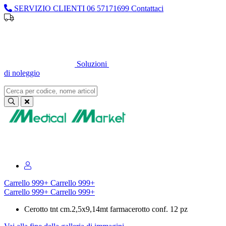
SERVIZIO CLIENTI
06 57171699
Contattaci
Sei un professionista o un’azienda?
Registrati per il listino
dedicato
Soluzioni
di noleggio
Sei un professionista o un’azienda?
Registrati per il listino dedicato
Carrello
999+
Carrello
999+
Carrello
999+
Carrello
999+
Cerotto tnt cm.2,5x9,14mt farmacerotto conf. 12 pz