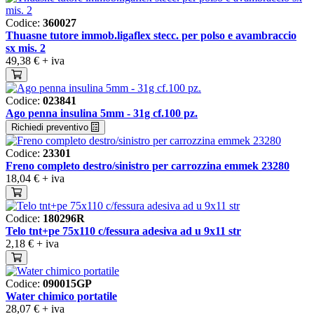
Codice:
360027
Thuasne tutore immob.ligaflex stecc. per polso e avambraccio
sx mis. 2
49,38 €
+ iva
Codice:
023841
Ago penna insulina 5mm - 31g cf.100 pz.
Richiedi preventivo
Codice:
23301
Freno completo destro/sinistro per carrozzina emmek 23280
18,04 €
+ iva
Codice:
180296R
Telo tnt+pe 75x110 c/fessura adesiva ad u 9x11 str
2,18 €
+ iva
Codice:
090015GP
Water chimico portatile
28,07 €
+ iva