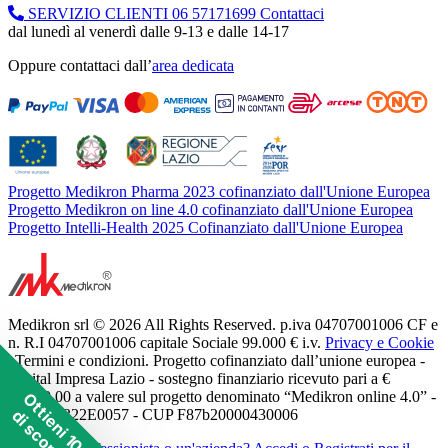
SERVIZIO CLIENTI
06 57171699
Contattaci
dal lunedì al venerdì dalle 9-13 e dalle 14-17
Oppure contattaci dall’
area dedicata
Progetto Medikron Pharma 2023 cofinanziato dall'Unione Europea
Progetto Medikron on line 4.0 cofinanziato dall'Unione Europea
Progetto Intelli-Health 2025 Cofinanziato dall'Unione Europea
Medikron srl © 2026 All Rights Reserved. p.iva 04707001006 CF e
n. R.I 04707001006 capitale Sociale 99.000 € i.v.
Privacy e Cookie
| Termini e condizioni. Progetto cofinanziato dall’unione europea -
Digital Impresa Lazio - sostegno finanziario ricevuto pari a €
11.250,00 a valere sul progetto denominato “Medikron online 4.0” -
Ottieni 10€
di sconto!
POR A0322E0057 - CUP F87b20000430006