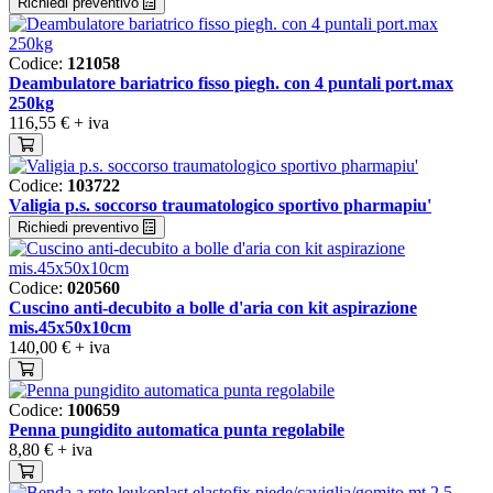
Richiedi preventivo
Codice:
121058
Deambulatore bariatrico fisso piegh. con 4 puntali port.max
250kg
116,55 €
+ iva
Codice:
103722
Valigia p.s. soccorso traumatologico sportivo pharmapiu'
Richiedi preventivo
Codice:
020560
Cuscino anti-decubito a bolle d'aria con kit aspirazione
mis.45x50x10cm
140,00 €
+ iva
Codice:
100659
Penna pungidito automatica punta regolabile
8,80 €
+ iva