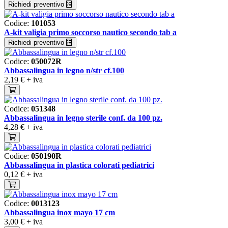
Richiedi preventivo
Codice:
101053
A-kit valigia primo soccorso nautico secondo tab a
Richiedi preventivo
Codice:
050072R
Abbassalingua in legno n/str cf.100
2,19 €
+ iva
Codice:
051348
Abbassalingua in legno sterile conf. da 100 pz.
4,28 €
+ iva
Codice:
050190R
Abbassalingua in plastica colorati pediatrici
0,12 €
+ iva
Codice:
0013123
Abbassalingua inox mayo 17 cm
3,00 €
+ iva