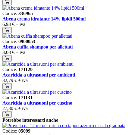
Codice:
336965
Abena crema idratante 14% lipidi 500ml
6,93 €
+ iva
Codice:
0900053
Abena cuffia shampoo per allettati
3,08 €
+ iva
Codice:
171129
Acaricida a ultrasuoni per ambienti
32,79 €
+ iva
Codice:
171131
Acaricida a ultrasuoni per cuscino
27,30 €
+ iva
Potrebbe interessarti anche
Codice:
05099