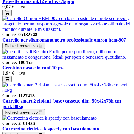
Provette urina ml.12 etiche. c/tappo
0,07 €
+ iva
Codice:
05132748
Carrello per sfigmomanometro professionale omron hem-907
Richiedi preventivo
Codice:
100455
Cerottino nasale in conf.10 pz.
1,94 €
+ iva
Codice:
1127413
Carrello smart 2 ripiani+base+cassetto dim. 50x42x78h cm
port. 80kg
Richiedi preventivo
Codice:
2101436
Carrozzina elettrica k speedy con basculamento