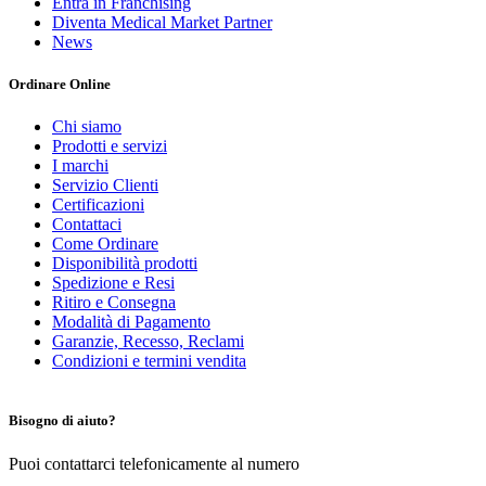
Entra in Franchising
Diventa Medical Market Partner
News
Ordinare Online
Chi siamo
Prodotti e servizi
I marchi
Servizio Clienti
Certificazioni
Contattaci
Come Ordinare
Disponibilità prodotti
Spedizione e Resi
Ritiro e Consegna
Modalità di Pagamento
Garanzie, Recesso, Reclami
Condizioni e termini vendita
Bisogno di aiuto?
Puoi contattarci telefonicamente al numero