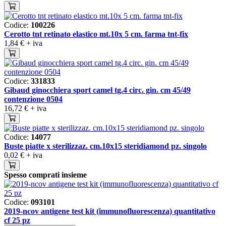
Codice:
100226
Cerotto tnt retinato elastico mt.10x 5 cm. farma tnt-fix
1,84 €
+ iva
Codice:
331833
Gibaud ginocchiera sport camel tg.4 circ. gin. cm 45/49
contenzione 0504
16,72 €
+ iva
Codice:
14077
Buste piatte x sterilizzaz. cm.10x15 steridiamond pz. singolo
0,02 €
+ iva
Spesso comprati insieme
Codice:
093101
2019-ncov antigene test kit (immunofluorescenza) quantitativo
cf 25 pz