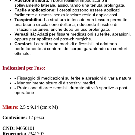
Adesione sicura:
I bordi rettilinei impediscono il
sollevamento laterale, assicurando una tenuta prolungata.
Facile applicazione:
I cerotti possono essere applicati
facilmente e rimossi senza lasciare residui appiccicosi.
Traspirabilità:
La struttura in tessuto non tessuto permette
una buona circolazione dell'aria, riducendo il rischio di
irritazioni cutanee, anche dopo un uso prolungato.
Versatilità:
Adatti per fissare medicazioni su ferite, abrasioni,
oppure per applicazioni post-chirurgiche.
Comfort:
I cerotti sono morbidi e flessibili, si adattano
perfettamente ai contorni del corpo, garantendo un comfort
ottimale.
Indicazioni per l'uso:
-
Fissaggio di medicazioni su ferite e abrasioni di varia natura.
-
Mantenimento sicuro di dispositivi medici.
-
Protezione di aree sensibili durante attività sportive o post-
operatorie.
Misure:
2,5 x 9,14 (cm x M)
Confezione:
12 pezzi
CND:
M050101
Repertorio:
2341797