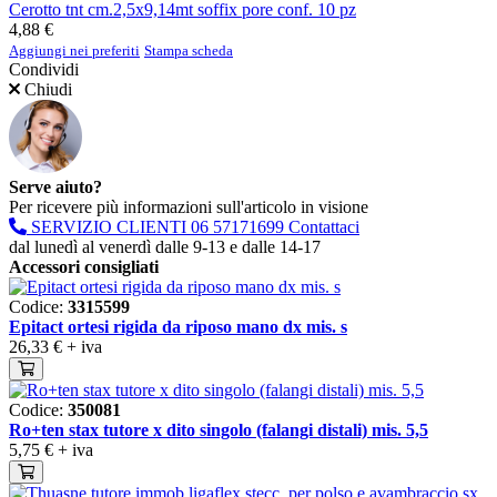
Cerotto tnt cm.2,5x9,14mt soffix pore conf. 10 pz
4,88 €
Aggiungi nei preferiti
Stampa scheda
Condividi
Chiudi
Serve aiuto?
Per ricevere più informazioni sull'articolo in visione
SERVIZIO CLIENTI
06 57171699
Contattaci
dal lunedì al venerdì dalle 9-13 e dalle 14-17
Accessori consigliati
Codice:
3315599
Epitact ortesi rigida da riposo mano dx mis. s
26,33 €
+ iva
Codice:
350081
Ro+ten stax tutore x dito singolo (falangi distali) mis. 5,5
5,75 €
+ iva