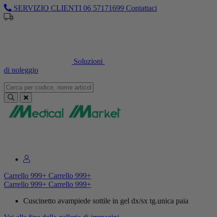
SERVIZIO CLIENTI
06 57171699
Contattaci
Sei un professionista o un’azienda?
Registrati per il listino
dedicato
Soluzioni
di noleggio
Sei un professionista o un’azienda?
Registrati per il listino dedicato
Carrello
999+
Carrello
999+
Carrello
999+
Carrello
999+
Cuscinetto avampiede sottile in gel dx/sx tg.unica paia