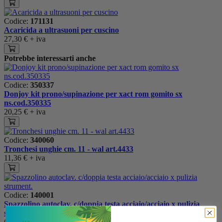
Codice:
171131
Acaricida a ultrasuoni per cuscino
27,30 €
+ iva
Potrebbe interessarti anche
Codice:
350337
Donjoy kit prono/supinazione per xact rom gomito sx
ns.cod.350335
20,25 €
+ iva
Codice:
340060
Tronchesi unghie cm. 11 - wal art.4433
11,36 €
+ iva
Codice:
140001
Spazzolino autoclav. c/doppia testa acciaio/acciaio x pulizia
strument.
6,01 €
+ iva