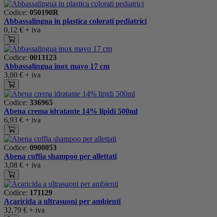
Codice:
050190R
Abbassalingua in plastica colorati pediatrici
0,12 €
+ iva
Codice:
0013123
Abbassalingua inox mayo 17 cm
3,00 €
+ iva
Codice:
336965
Abena crema idratante 14% lipidi 500ml
6,93 €
+ iva
Codice:
0900053
Abena cuffia shampoo per allettati
3,08 €
+ iva
Codice:
171129
Acaricida a ultrasuoni per ambienti
32,79 €
+ iva