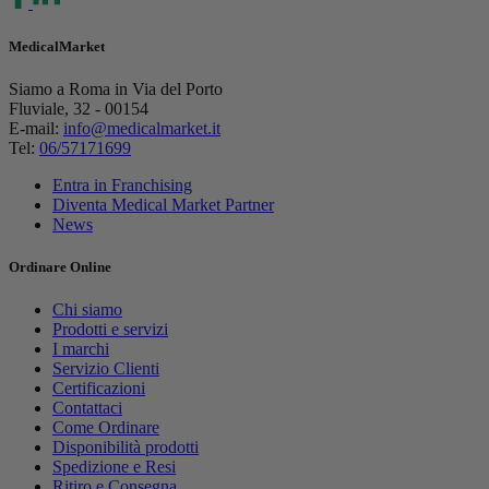
MedicalMarket
Siamo a Roma in Via del Porto
Fluviale, 32 - 00154
E-mail:
info@medicalmarket.it
Tel:
06/57171699
Entra in Franchising
Diventa Medical Market Partner
News
Ordinare Online
Chi siamo
Prodotti e servizi
I marchi
Servizio Clienti
Certificazioni
Contattaci
Come Ordinare
Disponibilità prodotti
Spedizione e Resi
Ritiro e Consegna