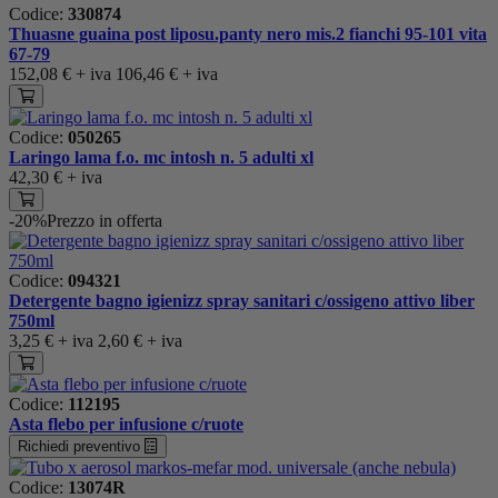
Codice:
330874
Thuasne guaina post liposu.panty nero mis.2 fianchi 95-101 vita
67-79
152,08 €
+ iva
106,46 €
+ iva
Codice:
050265
Laringo lama f.o. mc intosh n. 5 adulti xl
42,30 €
+ iva
-20%
Prezzo in offerta
Codice:
094321
Detergente bagno igienizz spray sanitari c/ossigeno attivo liber
750ml
3,25 €
+ iva
2,60 €
+ iva
Codice:
112195
Asta flebo per infusione c/ruote
Richiedi preventivo
Codice:
13074R