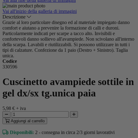
Vai alla fine della galleria di immagini
Vai all'inizio della galleria di immagini
Descrizione
Grazie al loro particolare disegno ed al materiale impiegato danno
comfort e aiutano a prevenire la formazione di calli e duroni.
Particolarmente indicati per scarpe a tacco alto. Invisibili e
confortevoli danno sollievo all'avampiede. Non scivolano all'interno
della scarpa. Lavabili e riutilizzabili. Si possono utilizzare in tutti i
tipi di calzature. Confezione da 1 paio (Destro + Sinistro). Taglia
unica.
Codice
330596
Cuscinetto avampiede sottile in
gel dx/sx tg.unica paia
5,98 €
+ iva
Aggiungi
al carrello
Disponibili:
2 - consegna in circa 2/3 giorni lavorativi