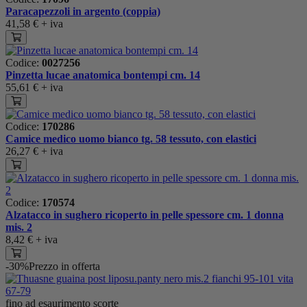
Paracapezzoli in argento (coppia)
41,58 €
+ iva
Codice:
0027256
Pinzetta lucae anatomica bontempi cm. 14
55,61 €
+ iva
Codice:
170286
Camice medico uomo bianco tg. 58 tessuto, con elastici
26,27 €
+ iva
Codice:
170574
Alzatacco in sughero ricoperto in pelle spessore cm. 1 donna
mis. 2
8,42 €
+ iva
-30%
Prezzo in offerta
fino ad esaurimento scorte