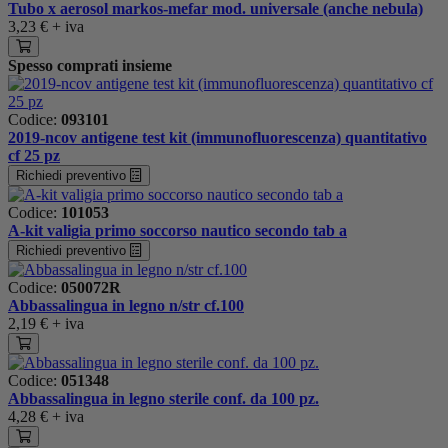
Tubo x aerosol markos-mefar mod. universale (anche nebula)
3,23 €
+ iva
Spesso comprati insieme
Codice:
093101
2019-ncov antigene test kit (immunofluorescenza) quantitativo
cf 25 pz
Richiedi preventivo
Codice:
101053
A-kit valigia primo soccorso nautico secondo tab a
Richiedi preventivo
Codice:
050072R
Abbassalingua in legno n/str cf.100
2,19 €
+ iva
Codice:
051348
Abbassalingua in legno sterile conf. da 100 pz.
4,28 €
+ iva