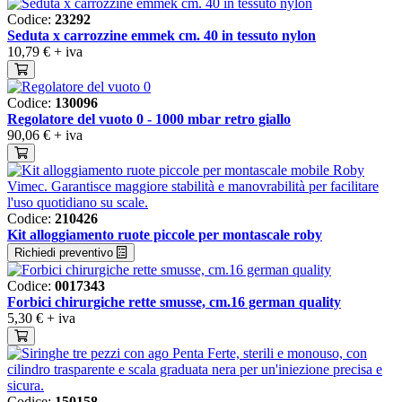
Codice:
23292
Seduta x carrozzine emmek cm. 40 in tessuto nylon
10,79 €
+ iva
Codice:
130096
Regolatore del vuoto 0 - 1000 mbar retro giallo
90,06 €
+ iva
Codice:
210426
Kit alloggiamento ruote piccole per montascale roby
Richiedi preventivo
Codice:
0017343
Forbici chirurgiche rette smusse, cm.16 german quality
5,30 €
+ iva
Codice:
150158