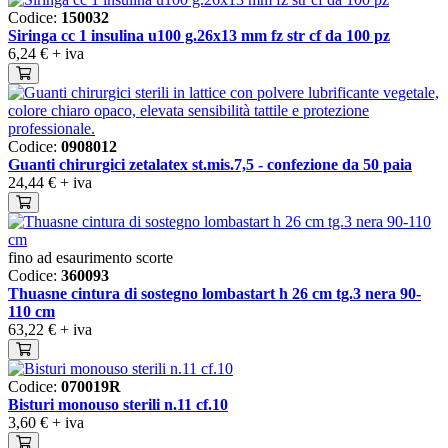
Codice:
150032
Siringa cc 1 insulina u100 g.26x13 mm fz str cf da 100 pz
6,24 €
+ iva
Codice:
0908012
Guanti chirurgici zetalatex st.mis.7,5 - confezione da 50 paia
24,44 €
+ iva
fino ad esaurimento scorte
Codice:
360093
Thuasne cintura di sostegno lombastart h 26 cm tg.3 nera 90-
110 cm
63,22 €
+ iva
Codice:
070019R
Bisturi monouso sterili n.11 cf.10
3,60 €
+ iva