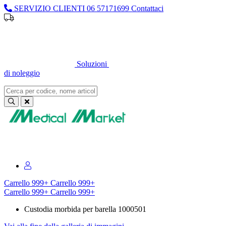
SERVIZIO CLIENTI
06 57171699
Contattaci
Sei un professionista o un’azienda?
Registrati per il listino
dedicato
Soluzioni
di noleggio
Sei un professionista o un’azienda?
Registrati per il listino dedicato
Carrello
999+
Carrello
999+
Carrello
999+
Carrello
999+
Custodia morbida per barella 1000501