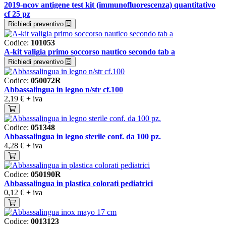
2019-ncov antigene test kit (immunofluorescenza) quantitativo
cf 25 pz
Richiedi preventivo
Codice:
101053
A-kit valigia primo soccorso nautico secondo tab a
Richiedi preventivo
Codice:
050072R
Abbassalingua in legno n/str cf.100
2,19 €
+ iva
Codice:
051348
Abbassalingua in legno sterile conf. da 100 pz.
4,28 €
+ iva
Codice:
050190R
Abbassalingua in plastica colorati pediatrici
0,12 €
+ iva
Codice:
0013123