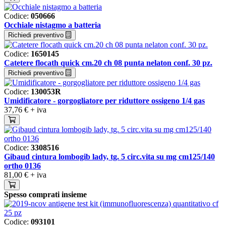
Codice:
050666
Occhiale nistagmo a batteria
Richiedi preventivo
Codice:
1650145
Catetere flocath quick cm.20 ch 08 punta nelaton conf. 30 pz.
Richiedi preventivo
Codice:
130053R
Umidificatore - gorgogliatore per riduttore ossigeno 1/4 gas
37,76 €
+ iva
Codice:
3308516
Gibaud cintura lombogib lady, tg. 5 circ.vita su mg cm125/140
ortho 0136
81,00 €
+ iva
Spesso comprati insieme
Codice:
093101