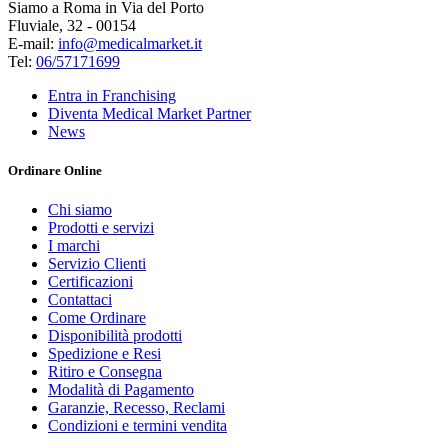
Siamo a Roma in Via del Porto
Fluviale, 32 - 00154
E-mail:
info@medicalmarket.it
Tel:
06/57171699
Entra in Franchising
Diventa Medical Market Partner
News
Ordinare Online
Chi siamo
Prodotti e servizi
I marchi
Servizio Clienti
Certificazioni
Contattaci
Come Ordinare
Disponibilità prodotti
Spedizione e Resi
Ritiro e Consegna
Modalità di Pagamento
Garanzie, Recesso, Reclami
Condizioni e termini vendita