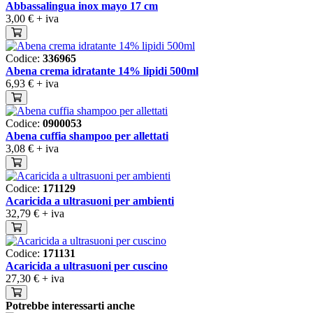
Abbassalingua inox mayo 17 cm
3,00 €
+ iva
Codice:
336965
Abena crema idratante 14% lipidi 500ml
6,93 €
+ iva
Codice:
0900053
Abena cuffia shampoo per allettati
3,08 €
+ iva
Codice:
171129
Acaricida a ultrasuoni per ambienti
32,79 €
+ iva
Codice:
171131
Acaricida a ultrasuoni per cuscino
27,30 €
+ iva
Potrebbe interessarti anche