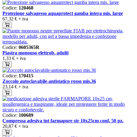
Codice:
120468
Protezione salvagesso aquaprotect gamba intera mis. large
67,32 €
+ iva
Codice:
0605365R
Piastra monouso elettrob. adulti
1,33 €
+ iva
Codice:
170415
Zoccolo autoclavabile-antistatico rosso mis.36
23,14 €
+ iva
Codice:
100689
Compressa adesiva tnt farmapore str 10x25cm conf. 50 pz.
20,87 €
+ iva