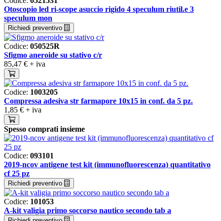
Codice:
0521531
Otoscopio led ri-scope asuccio rigido 4 speculum riutil.e 3
speculum mon
Richiedi preventivo
Codice:
050525R
Sfigmo aneroide su stativo c/r
85,47 €
+ iva
Codice:
1003205
Compressa adesiva str farmapore 10x15 in conf. da 5 pz.
1,85 €
+ iva
Spesso comprati insieme
Codice:
093101
2019-ncov antigene test kit (immunofluorescenza) quantitativo
cf 25 pz
Richiedi preventivo
Codice:
101053
A-kit valigia primo soccorso nautico secondo tab a
Richiedi preventivo