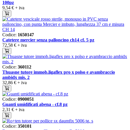
100pz
9,54 €
+ iva
Codice:
1650147
Catetere mercier senza palloncino ch14 cf. 5 pz
72,58 €
+ iva
Codice:
360112
Thuasne tutore immob.ligaflex pro x polso e avambraccio
ambidx mis. 2
32,86 €
+ iva
Codice:
0900051
Guanti umidificati abena - cf.8 pz
2,31 €
+ iva
Codice:
350101