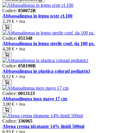
Codice:
050072R
Abbassalingua in legno n/str cf.100
2,19 €
+ iva
Codice:
051348
Abbassalingua in legno sterile conf. da 100 pz.
4,28 €
+ iva
Codice:
050190R
Abbassalingua in plastica colorati pediatrici
0,12 €
+ iva
Codice:
0013123
Abbassalingua inox mayo 17 cm
3,00 €
+ iva
Codice:
336965
Abena crema idratante 14% lipidi 500ml
6,93 €
+ iva