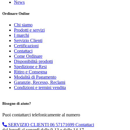
News
Ordinare Online
Chi siamo
Prodotti e servizi
I marchi
Servizio Clienti
Certificazioni
Contattaci
Come Ordinare
Disponibilità prodotti
Spedizione e Resi
Ritiro e Consegna
Modalità di Pagamento
Garanzie, Recesso, Reclami
Condizioni e termini vendita
Bisogno di aiuto?
Puoi contattarci telefonicamente al numero
SERVIZIO CLIENTI
06 57171699
Contattaci
dal lunedì al venerdì dalle 9-13 e dalle 14-17