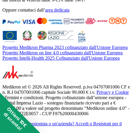
Oppure contattaci dall’
area dedicata
Progetto Medikron Pharma 2023 cofinanziato dall'Unione Europea
Progetto Medikron on line 4.0 cofinanziato dall'Unione Europea
Progetto Intelli-Health 2025 Cofinanziato dall'Unione Europea
Medikron srl © 2026 All Rights Reserved. p.iva 04707001006 CF e
n. R.I 04707001006 capitale Sociale 99.000 € i.v.
Privacy e Cookie
| Termini e condizioni. Progetto cofinanziato dall’unione europea -
Digital Impresa Lazio - sostegno finanziario ricevuto pari a €
11.250,00 a valere sul progetto denominato “Medikron online 4.0” -
Ottieni 10€
di sconto!
POR A0322E0057 - CUP F87b20000430006
Sei un professionista o un'azienda?
Accedi o Registrati per il
listino dedicato