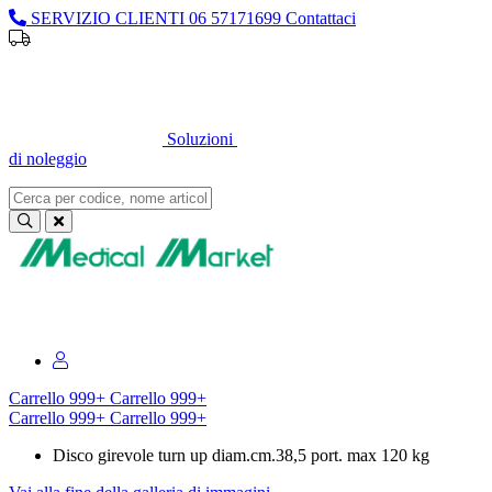
SERVIZIO CLIENTI
06 57171699
Contattaci
Sei un professionista o un’azienda?
Registrati per il listino
dedicato
Soluzioni
di noleggio
Sei un professionista o un’azienda?
Registrati per il listino dedicato
Carrello
999+
Carrello
999+
Carrello
999+
Carrello
999+
Disco girevole turn up diam.cm.38,5 port. max 120 kg