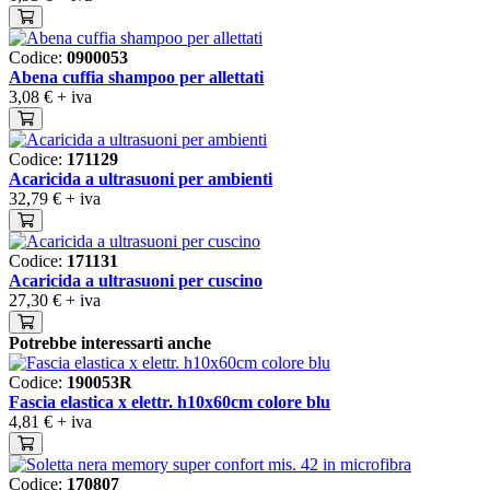
Codice:
0900053
Abena cuffia shampoo per allettati
3,08 €
+ iva
Codice:
171129
Acaricida a ultrasuoni per ambienti
32,79 €
+ iva
Codice:
171131
Acaricida a ultrasuoni per cuscino
27,30 €
+ iva
Potrebbe interessarti anche
Codice:
190053R
Fascia elastica x elettr. h10x60cm colore blu
4,81 €
+ iva
Codice:
170807