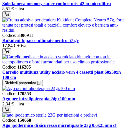
Soletta nera memory super confort mis. 42 in microfibra
8,51 €
+ iva
Codice:
3306911
Kukident bipacco ultimate neutro 57 gr
17,84 €
+ iva
Codice:
116205
Carrello multifunz.utility acciaio vern 4 cassetti plast 60x50xh
100 cm
Richiedi preventivo
Codice:
170553
Ago per intralipoterapia 24gx100 mm
2,34 €
+ iva
Codice:
150668
Ago ipodermico di sicurezza microtip/safe 23g 0.6x25mm cf