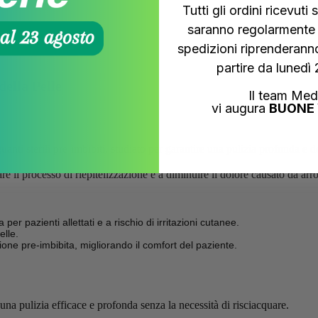
Tutti gli ordini ricevut
saranno regolarmente r
spedizioni riprenderanno
partire da lunedì
ella Pelle
Il team Med
vi augura
BUONE 
i sterili pre-imbibiti, studiato per garantire una pulizia profonda e deli
 il processo di riepitelizzazione e a diminuire il dolore causato da arr
per pazienti allettati e a rischio di irritazioni cutanee.
elle.
zione pre-imbibita, migliorando il comfort del paziente.
a pulizia efficace e profonda senza la necessità di risciacquare.