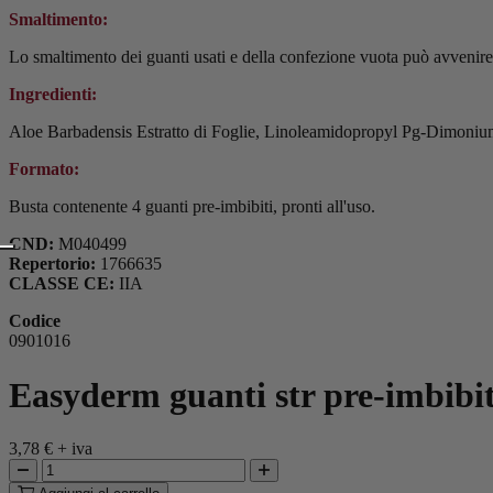
Smaltimento:
Lo smaltimento dei guanti usati e della confezione vuota può avvenire tr
Ingredienti:
Aloe Barbadensis Estratto di Foglie, Linoleamidopropyl Pg-Dimoniu
Formato:
Busta contenente 4 guanti pre-imbibiti, pronti all'uso.
CND:
M040499
Repertorio:
1766635
CLASSE CE:
IIA
Codice
0901016
Easyderm guanti str pre-imbibiti
3,78 €
+ iva