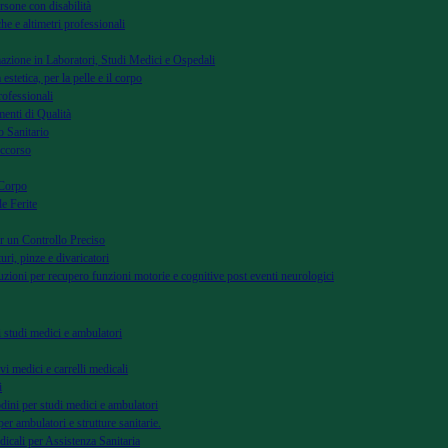
rsone con disabilità
he e altimetri professionali
azione in Laboratori, Studi Medici e Ospedali
 estetica, per la pelle e il corpo
rofessionali
menti di Qualità
 Sanitario
occorso
 Corpo
le Ferite
r un Controllo Preciso
uri, pinze e divaricatori
uzioni per recupero funzioni motorie e cognitive post eventi neurologici
di studi medici e ambulatori
vi medici e carrelli medicali
i
dini per studi medici e ambulatori
per ambulatori e strutture sanitarie.
dicali per Assistenza Sanitaria