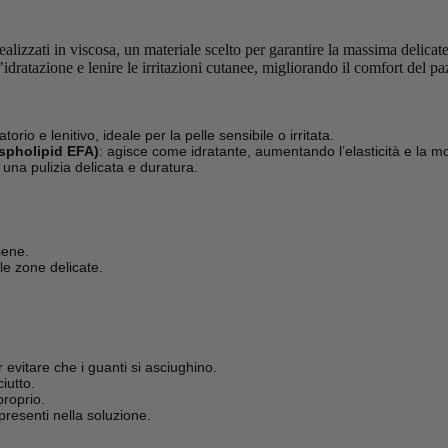
ealizzati in viscosa, un materiale scelto per garantire la massima delicate
idratazione e lenire le irritazioni cutanee, migliorando il comfort del pa
orio e lenitivo, ideale per la pelle sensibile o irritata.
spholipid EFA)
: agisce come idratante, aumentando l’elasticità e la mo
 una pulizia delicata e duratura.
iene.
le zone delicate.
.
evitare che i guanti si asciughino.
iutto.
proprio.
 presenti nella soluzione.