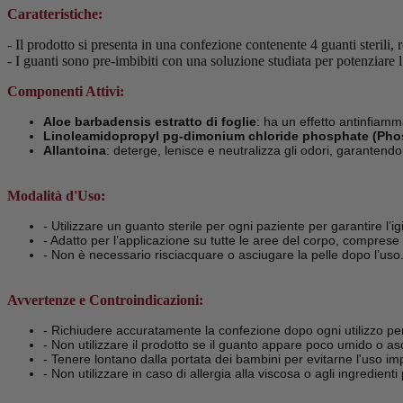
Caratteristiche:
- Il prodotto si presenta in una confezione contenente 4 guanti sterili, r
- I guanti sono pre-imbibiti con una soluzione studiata per potenziare l’
Componenti Attivi:
Aloe barbadensis estratto di foglie
: ha un effetto antinfiammat
Linoleamidopropyl pg-dimonium chloride phosphate (Pho
Allantoina
: deterge, lenisce e neutralizza gli odori, garantendo
Modalità d'Uso:
- Utilizzare un guanto sterile per ogni paziente per garantire l’ig
- Adatto per l’applicazione su tutte le aree del corpo, comprese 
- Non è necessario risciacquare o asciugare la pelle dopo l’uso
Avvertenze e Controindicazioni:
- Richiudere accuratamente la confezione dopo ogni utilizzo per 
- Non utilizzare il prodotto se il guanto appare poco umido o asc
- Tenere lontano dalla portata dei bambini per evitarne l'uso im
- Non utilizzare in caso di allergia alla viscosa o agli ingredienti