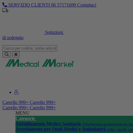
SERVIZIO CLIENTI
06 57171699
Contattaci
Soluzioni
di noleggio
Sei un professionista o un’azienda?
Registrati per il listino dedicato
Carrello
999+
Carrello
999+
Carrello
999+
Carrello
999+
MENU
Categorie
Abbigliamento Medico Sanitario
Abbigliamento professionale per medi
Arredamento per Studi Medici e Ambulatori
Lettini, carrelli, 