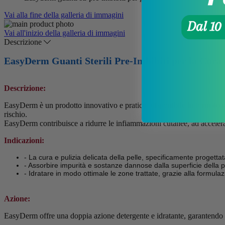
Vai alla fine della galleria di immagini
Vai all'inizio della galleria di immagini
Descrizione
EasyDerm Guanti Sterili Pre-Imbibiti per la Cura d
Descrizione:
EasyDerm è un prodotto innovativo e pratico, disponibile in formato guant
rischio.
EasyDerm contribuisce a ridurre le infiammazioni cutanee, ad accelerare
Indicazioni:
- La cura e pulizia delicata della pelle, specificamente progettata 
- Assorbire impurità e sostanze dannose dalla superficie della p
- Idratare in modo ottimale le zone trattate, grazie alla formula
Azione:
EasyDerm offre una doppia azione detergente e idratante, garantendo un