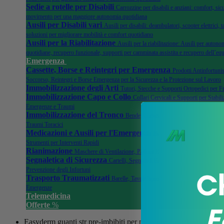
Sedie a rotelle per Disabili
Carrozzine per disabili e anziani: comfort, sicu
movimento per una maggiore autonomia quotidiana
Ausili per Disabili vari
Ausili per disabili: deambulatori, scooter elettrici, ta
soluzioni per migliorare mobilità e comfort quotidiano
Ausili per la Riabilitazione
Ausili per la riabilitazione: Ausili per autonom
quotidiane, recupero funzionale, supporti per camminata assistita e recupero dell’equ
Emergenza
Cassette, Borse e Reintegri per Emergenza
Prodotti Antinfortunis
Soccorso, Reintegri e Borse Emergenza per la Sicurezza e la Protezione sul Lavoro
Immobilizzazione degli Arti
Tutori, Stecche e Supporti Ortopedici per F
Immobilizzazione Capo e Collo
Collari Cervicali e Supporti per Stabili
Emergenze e Traumi
Immobilizzazione del Tronco
Bende, Corsetti e Dispositivi di Stabilizza
Traumi Toracici
Medicazioni e Ausili per l'Emergenza
Bende, Garze Sterili, Kit di 
Strumenti per Interventi Rapidi
Rianimazione
Maschere di Ventilazione, Palloni Rianimatori e Kit per Emer
Segnaletica di Sicurezza
Cartelli, Segnali di Emergenza, e Dispositivi di 
Prevenzione degli Infortuni
Trasporto Traumatizzati
Barelle, Tavole Spinali, Immobilizzatori e Acce
Emergenze
Telemedicina
Offerte
%
Easyderm guanti str pre-imbibiti per prevenire infezioni cf da 4