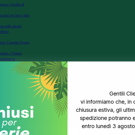
rezza e facilità di
volini per letti e altre
ia nelle attività
ilibrio
tica: Cassette Pronto
ratture e Traumi
zzazione in
zione per Fratture e
Primo Soccorso e
genze Mediche
Gentili Clie
Segnalazione per la
vi informiamo che, in 
ssori per Soccorso e
chiusura estiva, gli ultimi
spedizione potranno e
entro lunedì 3 agosto 
 pz