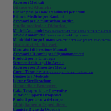
Accessori Medicali
Bilance ed Altimetri
Bilance pesa persone ed altimetri per adulti
Bilancie Mediche per Bambini
Accessori per la misurazione medica
Studio medicale e Didattica
Modelli Anatomici
Modelli anatomici del corpo umano per studi ed esami m
Tavole Anatomiche
Tavole anatomiche del corpo umano
Manichini Corpo Umano
Manichini e simulatori per simulazione medica
Dispositivi Medici vari
Misuratori di Pressione Manuali
Accessori e Ricambi per Sfigmomanometri
Prodotti per la Chirurgia
Strumenti chirurgici in Acciaio
Accessori per Dispositivi Medici
Cure e Terapie
Prodotti per la terapia e l'assistenza domiciliare
Diagnostica Medicale
Igiene e Sterilizzazione
Ortopedia e Benessere
Calze Terapeutiche e Preventive
Tutori e Supporti Ortopedici
Prodotti per la cura del corpo
Abbigliamento Ospedaliero
Camici e Divise da Ospedale