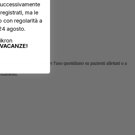
i successivamente
egistrati, ma le
 con regolarità a
 24 agosto.
ikron
VACANZE!
cata della pelle, ideale per l'uso quotidiano su pazienti allettati o a
ossamenti.