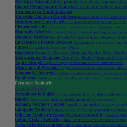
Ausili per Anziani
Soluzioni per migliorare la mobilità e l'autonomia delle pe
Bilance Pesapersone e Altimetri
Bilance pesapersone digitali, meccanic
Strumenti per Studi Dentistici
Materiale Didattico Ospedaliero
Materiale Didattico per Esami e Form
Disinfezione e Cura Estetica
Soluzioni disinfettanti e prodotti per la cura
Elettromedicali
Dispositivi Elettromedicali Avanzati per Diagnosi e Terapie P
Dispositivi Medici
Dispositivi Medici Professionali per Diagnostica e Tratta
Monouso Medico
Prodotti Medici Monouso per Igiene e Sicurezza in Ambito
Emergenza e Pronto Soccorso
Attrezzature per Emergenza e Pronto S
Fitness
Attrezzature e Accessori per il Fitness
Benessere
Prodotti per il Benessere: Soluzioni per Equilibrio, Relax e Cura del
Medicazioni e Bendaggi
Garze, Cerotti, Bende e Soluzioni per la Cura del
Aghi e Siringhe
Aghi e Siringhe per Procedure Mediche e Infermieristiche
Misuratori di Pressione
Sfigmomanometri Digitali, Manuali e da Polso pe
Strumenti Chirurgici
Strumenti chirurgici di precisione, dalle forbici ai bist
Riabilizione
Ausili per recupero mobilità, coordinazione e forza muscolare, sol
Forniture Sanitarie
Arredi Medici
Articoli per la Pulizia
Prodotti professionali per la pulizia e sanificazione 
Barelle
Barelle professionali per ospedali, ambulatori e pronto soccorso
Armadi, Vetrine e Carrelli
Armadi per studi medici, vetrine per dispositi
Lampade Mediche
Lampade mediche professionali per cliniche e ambulator
Poltrone Mediche e Arredi
Poltrone per visite mediche, scrivanie e como
Lettini Visita e Letti Degenza
Lettini da visita medica e letti da degenza 
Arredi Medici e complementi
Poltrone Relax, Sollevatori e Prodotti Me