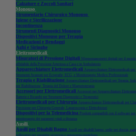
Calzature e Zoccoli Sanitari
Monouso
Strumentario Chirurgico Monouso
Igiene e Sterilizzazione
Incontinenza
Strumenti Diagnostici Monouso
Dispositivi Monouso per Terapia
Medicazioni e Bendaggi
Aghi e Siringhe
Elettromedicali
Misuratori di Pressione Digitali
Sfigmomanometri digitali per il monit
affidabile della Pressione Arteriosa a Casa e in Ambulatorio
Apparecchiatore Elettromedicali
Apparecchiature Elettromedicali per
Strumenti Avanzati per Ecografie, ECG, e Monitoraggio Medico Professionale
Terapia e Riabilitazione
Apparecchiature Elettromedicali per Terapia: Sol
per Riabilitazione, Terapia del Dolore e Magnetoterapia
Accessori per Elettromedicali
Accessori per Apparecchiature Elettromedi
Batterie e Ricambi per Strumenti Diagnostici e Terapeutici
Elettromedicali per Chirurgia
Apparecchiature Elettromedicali per Chir
Precisione per Chirurgia Generale, Laparoscopia e Elettrobisturi
Dispositivi per la Telemedicina
Prodotti compatibili con il software per 
monitoraggio dei parametri vitali a distanza
Ausili
Ausili per Disabili Bagno
Ausili per disabili bagno: sedie per doccia, man
sollevatori per garantire sicurezza e autonomia quotidiana