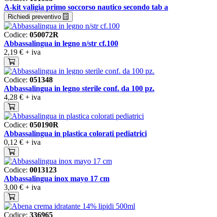
A-kit valigia primo soccorso nautico secondo tab a
Richiedi preventivo
Codice:
050072R
Abbassalingua in legno n/str cf.100
2,19 €
+ iva
Codice:
051348
Abbassalingua in legno sterile conf. da 100 pz.
4,28 €
+ iva
Codice:
050190R
Abbassalingua in plastica colorati pediatrici
0,12 €
+ iva
Codice:
0013123
Abbassalingua inox mayo 17 cm
3,00 €
+ iva
Codice:
336965