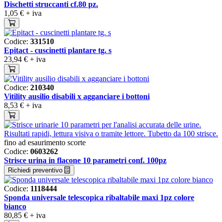
Dischetti struccanti cf.80 pz.
1,05 €
+ iva
Codice:
331510
Epitact - cuscinetti plantare tg. s
23,94 €
+ iva
Codice:
210340
Vitility ausilio disabili x agganciare i bottoni
8,53 €
+ iva
fino ad esaurimento scorte
Codice:
0603262
Strisce urina in flacone 10 parametri conf. 100pz
Richiedi preventivo
Codice:
1118444
Sponda universale telescopica ribaltabile maxi 1pz colore
bianco
80,85 €
+ iva