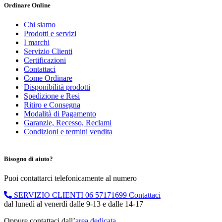
Ordinare Online
Chi siamo
Prodotti e servizi
I marchi
Servizio Clienti
Certificazioni
Contattaci
Come Ordinare
Disponibilità prodotti
Spedizione e Resi
Ritiro e Consegna
Modalità di Pagamento
Garanzie, Recesso, Reclami
Condizioni e termini vendita
Bisogno di aiuto?
Puoi contattarci telefonicamente al numero
SERVIZIO CLIENTI
06 57171699
Contattaci
dal lunedì al venerdì dalle 9-13 e dalle 14-17
Oppure contattaci dall’
area dedicata