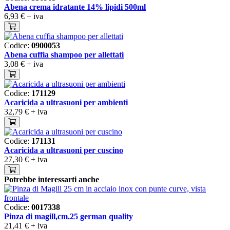
Abena crema idratante 14% lipidi 500ml
6,93 €
+ iva
Codice:
0900053
Abena cuffia shampoo per allettati
3,08 €
+ iva
Codice:
171129
Acaricida a ultrasuoni per ambienti
32,79 €
+ iva
Codice:
171131
Acaricida a ultrasuoni per cuscino
27,30 €
+ iva
Potrebbe interessarti anche
Codice:
0017338
Pinza di magill,cm.25 german quality
21,41 €
+ iva