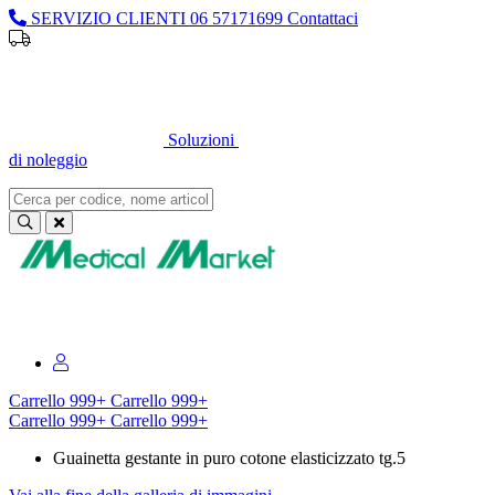
SERVIZIO CLIENTI
06 57171699
Contattaci
Sei un professionista o un’azienda?
Registrati per il listino
dedicato
Soluzioni
di noleggio
Sei un professionista o un’azienda?
Registrati per il listino dedicato
Carrello
999+
Carrello
999+
Carrello
999+
Carrello
999+
Guainetta gestante in puro cotone elasticizzato tg.5