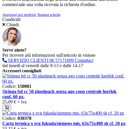
commerciale una volta ricevuta la richiesta d'ordine.
Aggiungi nei preferiti
Stampa scheda
Condividi
Chiudi
Serve aiuto?
Per ricevere più informazioni sull'articolo in visione
SERVIZIO CLIENTI
06 57171699
Contattaci
dal lunedì al venerdì dalle 9-13 e dalle 14-17
Accessori consigliati
Codice:
150081
Siringa bd cc 50 plastipack senza ago cono centrale luerlok
conf. 60 pz.
25,09 €
+ iva
Codice:
030378
Carta termica x ecg fukuda/siemens mis. 63x75x400 sh cf. 20 pz
53,32 €
+ iva