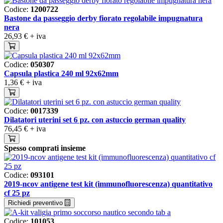
Codice:
1200722
Bastone da passeggio derby fiorato regolabile impugnatura
nera
26,93 €
+ iva
Codice:
050307
Capsula plastica 240 ml 92x62mm
1,36 €
+ iva
Codice:
0017339
Dilatatori uterini set 6 pz. con astuccio german quality
76,45 €
+ iva
Spesso comprati insieme
Codice:
093101
2019-ncov antigene test kit (immunofluorescenza) quantitativo
cf 25 pz
Richiedi preventivo
Codice:
101053