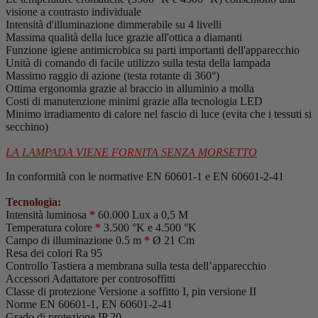
visione a contrasto individuale
Intensità d'illuminazione dimmerabile su 4 livelli
Massima qualità della luce grazie all'ottica a diamanti
Funzione igiene antimicrobica su parti importanti dell'apparecchio
Unità di comando di facile utilizzo sulla testa della lampada
Massimo raggio di azione (testa rotante di 360°)
Ottima ergonomia grazie al braccio in alluminio a molla
Costi di manutenzione minimi grazie alla tecnologia LED
Minimo irradiamento di calore nel fascio di luce (evita che i tessuti si
secchino)
LA LAMPADA VIENE FORNITA SENZA MORSETTO
In conformità con le normative EN 60601-1 e EN 60601-2-41
Tecnologia:
Intensità luminosa
*
60.000 Lux a 0,5 M
Temperatura colore
*
3.500 °K e 4.500 °K
Campo di illuminazione 0.5 m
*
Ø 21 Cm
Resa dei colori Ra 95
Controllo Tastiera a membrana sulla testa dell’apparecchio
Accessori Adattatore per controsoffitti
Classe di protezione Versione a soffitto I, pin versione II
Norme EN 60601-1, EN 60601-2-41
Grado di protezione IP 20