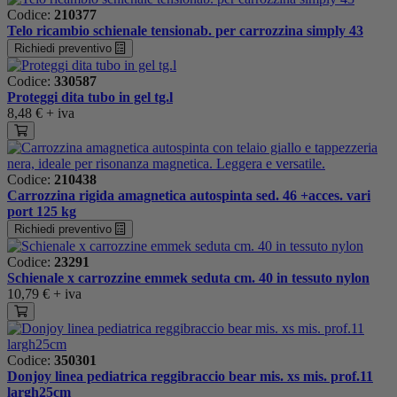
Codice:
210377
Telo ricambio schienale tensionab. per carrozzina simply 43
Richiedi preventivo
Codice:
330587
Proteggi dita tubo in gel tg.l
8,48 €
+ iva
Codice:
210438
Carrozzina rigida amagnetica autospinta sed. 46 +acces. vari
port 125 kg
Richiedi preventivo
Codice:
23291
Schienale x carrozzine emmek seduta cm. 40 in tessuto nylon
10,79 €
+ iva
Codice:
350301
Donjoy linea pediatrica reggibraccio bear mis. xs mis. prof.11
largh25cm