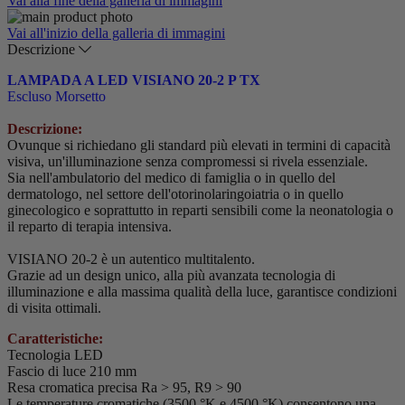
Vai alla fine della galleria di immagini
Vai all'inizio della galleria di immagini
Descrizione
LAMPADA A LED VISIANO 20-2 P TX
Escluso Morsetto
Descrizione:
Ovunque si richiedano gli standard più elevati in termini di capacità
visiva, un'illuminazione senza compromessi si rivela essenziale.
Sia nell'ambulatorio del medico di famiglia o in quello del
dermatologo, nel settore dell'otorinolaringoiatria o in quello
ginecologico e soprattutto in reparti sensibili come la neonatologia o
il reparto di terapia intensiva.
VISIANO 20-2 è un autentico multitalento.
Grazie ad un design unico, alla più avanzata tecnologia di
illuminazione e alla massima qualità della luce, garantisce condizioni
di visita ottimali.
Caratteristiche:
Tecnologia LED
Fascio di luce 210 mm
Resa cromatica precisa Ra > 95, R9 > 90
Le temperature cromatiche (3500 °K e 4500 °K) consentono una