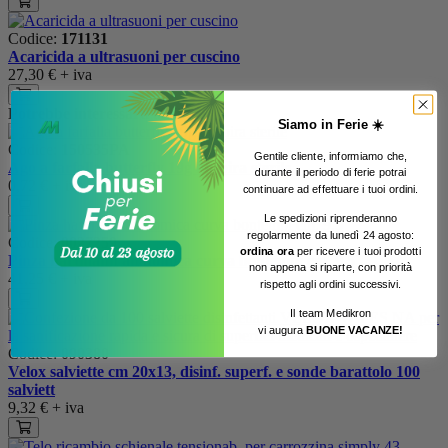
Codice:
171131
Acaricida a ultrasuoni per cuscino
27,30 €
+ iva
Potrebbe interessarti anche
Siamo in Ferie ☀️
Codice:
150535PA
Gentile cliente, informiamo che,
Ago a farfalla butterfly 19g hospira sterile
urante il periodo di ferie potrai
d
0,72 €
+ iva
continuare ad effettuare i tuoi ordini.
Le spedizioni riprenderanno
regolarmente da lunedì 24 agosto:
Codice:
0027259
ordina ora
per ricevere i tuoi prodotti
Pinza hartmann anatomica curva bontempi cm. 9,5
non appena si riparte, con priorità
41,25 €
+ iva
rispetto agli ordini successivi.
Il team Medikron
vi augura
BUONE VACANZE!
Codice:
090380
Velox salviette cm 20x13, disinf. superf. e sonde barattolo 100
salviett
9,32 €
+ iva