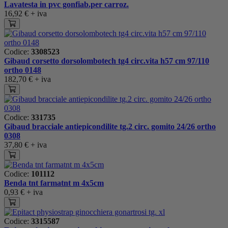
Lavatesta in pvc gonfiab.per carroz.
16,92 €
+ iva
Codice:
3308523
Gibaud corsetto dorsolombotech tg4 circ.vita h57 cm 97/110
ortho 0148
182,70 €
+ iva
Codice:
331735
Gibaud bracciale antiepicondilite tg.2 circ. gomito 24/26 ortho
0308
37,80 €
+ iva
Codice:
101112
Benda tnt farmatnt m 4x5cm
0,93 €
+ iva
Codice:
3315587