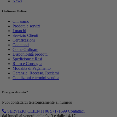
News
Ordinare Online
Chi siamo
Prodotti e servizi
I marchi
Servizio Clienti
Certificazioni
Contattaci
Come Ordinare
Disponibilità prodotti
Spedizione e Resi
Ritiro e Consegna
Modalità di Pagamento
Garanzie, Recesso, Reclami
Condizioni e termini vendita
Bisogno di aiuto?
Puoi contattarci telefonicamente al numero
SERVIZIO CLIENTI
06 57171699
Contattaci
dal lunedì al venerdì dalle 9-13 e dalle 14-17