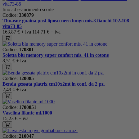
fino ad esaurimento scorte
Codice:
330879
Thuasne guaina post liposu nero lungo mis.3 fianchi 102-108
vita73-85
163,87 €
+ iva
114,71 €
+ iva
Codice:
170801
Soletta blu memory super confort mis. 41 in cotone
8,51 €
+ iva
Codice:
120085
Benda gessata platrix cm10x2mt in conf. da 2 pz.
2,49 €
+ iva
Codice:
1700851
Vaselina filante ml.1000
15,23 €
+ iva
Codice:
210047