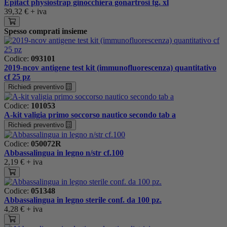
Epitact physiostrap ginocchiera gonartrosi tg. xl
39,32 €
+ iva
Spesso comprati insieme
Codice:
093101
2019-ncov antigene test kit (immunofluorescenza) quantitativo
cf 25 pz
Richiedi preventivo
Codice:
101053
A-kit valigia primo soccorso nautico secondo tab a
Richiedi preventivo
Codice:
050072R
Abbassalingua in legno n/str cf.100
2,19 €
+ iva
Codice:
051348
Abbassalingua in legno sterile conf. da 100 pz.
4,28 €
+ iva