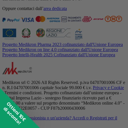
Oppure contattaci dall’
area dedicata
Progetto Medikron Pharma 2023 cofinanziato dall'Unione Europea
Progetto Medikron on line 4.0 cofinanziato dall'Unione Europea
Progetto Intelli-Health 2025 Cofinanziato dall'Unione Europea
Medikron srl © 2026 All Rights Reserved. p.iva 04707001006 CF e
n. R.I 04707001006 capitale Sociale 99.000 € i.v.
Privacy e Cookie
| Termini e condizioni. Progetto cofinanziato dall’unione europea -
Digital Impresa Lazio - sostegno finanziario ricevuto pari a €
11.250,00 a valere sul progetto denominato “Medikron online 4.0” -
Ottieni 10€
di sconto!
POR A0322E0057 - CUP F87b20000430006
Sei un professionista o un'azienda?
Accedi o Registrati per il
listino dedicato