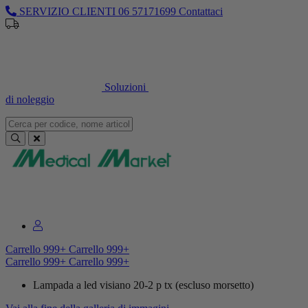
SERVIZIO CLIENTI
06 57171699
Contattaci
Sei un professionista o un’azienda?
Registrati per il listino
dedicato
Soluzioni
di noleggio
Sei un professionista o un’azienda?
Registrati per il listino dedicato
Carrello
999+
Carrello
999+
Carrello
999+
Carrello
999+
Lampada a led visiano 20-2 p tx (escluso morsetto)