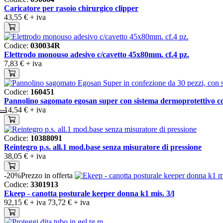
Caricatore per rasoio chirurgico clipper
43,55 €
+ iva
Codice:
030034R
Elettrodo monouso adesivo c/cavetto 45x80mm. cf.4 pz.
7,83 €
+ iva
Codice:
160451
Pannolino sagomato egosan super con sistema dermoprotettivo co
14,54 €
+ iva
Codice:
10388091
Reintegro p.s. all.1 mod.base senza misuratore di pressione
38,05 €
+ iva
-20%
Prezzo in offerta
Codice:
3301913
Ekeep - canotta posturale keeper donna k1 mis. 3/l
92,15 €
+ iva
73,72 €
+ iva