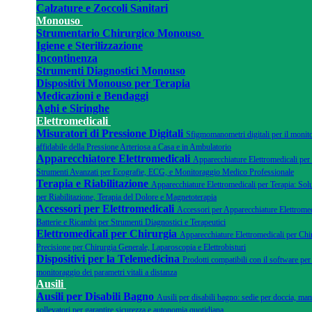
Calzature e Zoccoli Sanitari
Monouso
Strumentario Chirurgico Monouso
Igiene e Sterilizzazione
Incontinenza
Strumenti Diagnostici Monouso
Dispositivi Monouso per Terapia
Medicazioni e Bendaggi
Aghi e Siringhe
Elettromedicali
Misuratori di Pressione Digitali
Sfigmomanometri digitali per il monit
affidabile della Pressione Arteriosa a Casa e in Ambulatorio
Apparecchiatore Elettromedicali
Apparecchiature Elettromedicali per
Strumenti Avanzati per Ecografie, ECG, e Monitoraggio Medico Professionale
Terapia e Riabilitazione
Apparecchiature Elettromedicali per Terapia: Sol
per Riabilitazione, Terapia del Dolore e Magnetoterapia
Accessori per Elettromedicali
Accessori per Apparecchiature Elettromedi
Batterie e Ricambi per Strumenti Diagnostici e Terapeutici
Elettromedicali per Chirurgia
Apparecchiature Elettromedicali per Chir
Precisione per Chirurgia Generale, Laparoscopia e Elettrobisturi
Dispositivi per la Telemedicina
Prodotti compatibili con il software per 
monitoraggio dei parametri vitali a distanza
Ausili
Ausili per Disabili Bagno
Ausili per disabili bagno: sedie per doccia, man
sollevatori per garantire sicurezza e autonomia quotidiana