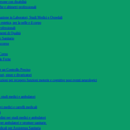
rsone con disabilità
he e altimetri professionali
azione in Laboratori, Studi Medici e Ospedali
 estetica, per la pelle e il corpo
rofessionali
menti di Qualità
 Sanitario
occorso
 Corpo
le Ferite
r un Controllo Preciso
uri, pinze e divaricatori
uzioni per recupero funzioni motorie e cognitive post eventi neurologici
di studi medici e ambulatori
vi medici e carrelli medicali
i
dini per studi medici e ambulatori
per ambulatori e strutture sanitarie.
dicali per Assistenza Sanitaria