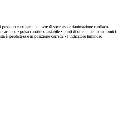
i successivamente
egistrati, ma le
 con regolarità a
 24 agosto.
o esercitare manovre di soccorso e rianimazione cardiaco-
io cardiaco • polso carotideo tastabile • punti di orientamento anatomici
ikron
sta è iperdistesa e in posizione corretta • l’indicatore luminoso
VACANZE!