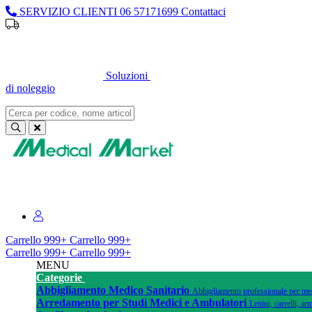
SERVIZIO CLIENTI
06 57171699
Contattaci
Soluzioni
di noleggio
Sei un professionista o un’azienda?
Registrati per il listino dedicato
Carrello
999+
Carrello
999+
Carrello
999+
Carrello
999+
MENU
Categorie
Abbigliamento Medico Sanitario
Abbigliamento professionale per medi
Arredamento per Studi Medici e Ambulatori
Lettini, carrelli, 