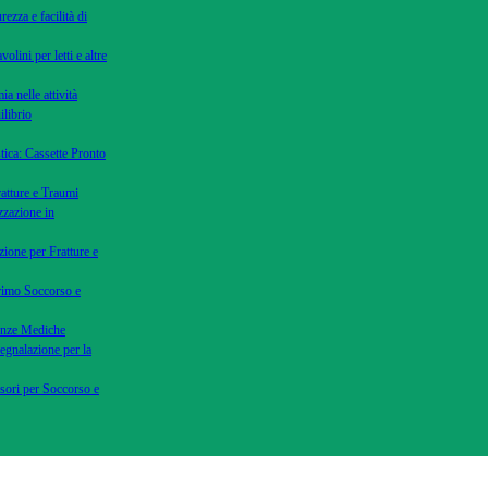
rezza e facilità di
volini per letti e altre
ia nelle attività
ilibrio
tica: Cassette Pronto
ratture e Traumi
zzazione in
zione per Fratture e
Primo Soccorso e
genze Mediche
Gentili Clie
Segnalazione per la
vi informiamo che, in 
ssori per Soccorso e
chiusura estiva, gli ultimi
spedizione potranno e
entro lunedì 3 agosto 