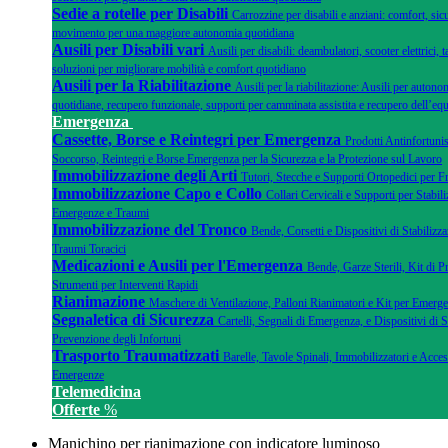
Sedie a rotelle per Disabili
Carrozzine per disabili e anziani: comfort, sicu
movimento per una maggiore autonomia quotidiana
Ausili per Disabili vari
Ausili per disabili: deambulatori, scooter elettrici, ta
soluzioni per migliorare mobilità e comfort quotidiano
Ausili per la Riabilitazione
Ausili per la riabilitazione: Ausili per autonom
quotidiane, recupero funzionale, supporti per camminata assistita e recupero dell’equ
Emergenza
Cassette, Borse e Reintegri per Emergenza
Prodotti Antinfortunis
Soccorso, Reintegri e Borse Emergenza per la Sicurezza e la Protezione sul Lavoro
Immobilizzazione degli Arti
Tutori, Stecche e Supporti Ortopedici per F
Immobilizzazione Capo e Collo
Collari Cervicali e Supporti per Stabili
Emergenze e Traumi
Immobilizzazione del Tronco
Bende, Corsetti e Dispositivi di Stabilizza
Traumi Toracici
Medicazioni e Ausili per l'Emergenza
Bende, Garze Sterili, Kit di 
Strumenti per Interventi Rapidi
Rianimazione
Maschere di Ventilazione, Palloni Rianimatori e Kit per Emer
Segnaletica di Sicurezza
Cartelli, Segnali di Emergenza, e Dispositivi di 
Prevenzione degli Infortuni
Trasporto Traumatizzati
Barelle, Tavole Spinali, Immobilizzatori e Acce
Emergenze
Telemedicina
Offerte
%
Manichino per rianimazione con indicatore luminoso