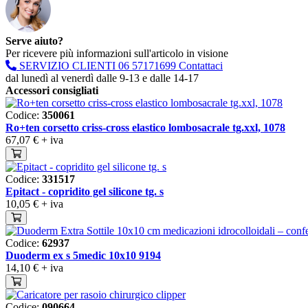
Serve aiuto?
Per ricevere più informazioni sull'articolo in visione
SERVIZIO CLIENTI
06 57171699
Contattaci
dal lunedì al venerdì dalle 9-13 e dalle 14-17
Accessori consigliati
Codice:
350061
Ro+ten corsetto criss-cross elastico lombosacrale tg.xxl, 1078
67,07 €
+ iva
Codice:
331517
Epitact - copridito gel silicone tg. s
10,05 €
+ iva
Codice:
62937
Duoderm ex s 5medic 10x10 9194
14,10 €
+ iva
Codice:
090664