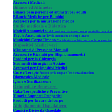
Accessori Medicali
Bilance ed Altimetri
Bilance pesa persone ed altimetri per adulti
Bilancie Mediche per Bambini
Accessori per la misurazione medica
Studio medicale e Didattica
Modelli Anatomici
Modelli anatomici del corpo umano per studi ed esami m
Tavole Anatomiche
Tavole anatomiche del corpo umano
Manichini Corpo Umano
Manichini e simulatori per simulazione medica
Dispositivi Medici vari
Misuratori di Pressione Manuali
Accessori e Ricambi per Sfigmomanometri
Prodotti per la Chirurgia
Strumenti chirurgici in Acciaio
Accessori per Dispositivi Medici
Cure e Terapie
Prodotti per la terapia e l'assistenza domiciliare
Diagnostica Medicale
Igiene e Sterilizzazione
Ortopedia e Benessere
Calze Terapeutiche e Preventive
Tutori e Supporti Ortopedici
Prodotti per la cura del corpo
Abbigliamento Ospedaliero
Camici e Divise da Ospedale