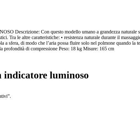
Tutti gli ordini ricevut
saranno regolarmente r
spedizioni riprenderanno
partire da lunedì
one: Con questo modello umano a grandezza naturale si posson
i. Tra le altre caratteristiche: • resistenza naturale durante il massagg
Il team Med
ola a sfera, di modo che l’aria possa fluire solo nel polmone quando la te
vi augura
BUONE 
e la profondità di compressione Peso: 18 kg Misure: 165 cm
 indicatore luminoso
tivi”.