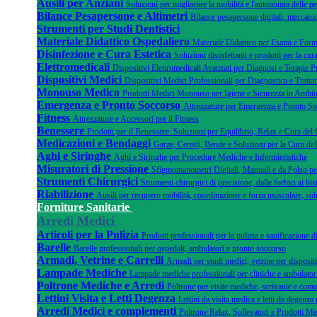
Ausili per Anziani
Soluzioni per migliorare la mobilità e l'autonomia delle pe
Bilance Pesapersone e Altimetri
Bilance pesapersone digitali, meccanic
Strumenti per Studi Dentistici
Materiale Didattico Ospedaliero
Materiale Didattico per Esami e Form
Disinfezione e Cura Estetica
Soluzioni disinfettanti e prodotti per la cura
Elettromedicali
Dispositivi Elettromedicali Avanzati per Diagnosi e Terapie P
Dispositivi Medici
Dispositivi Medici Professionali per Diagnostica e Tratta
Monouso Medico
Prodotti Medici Monouso per Igiene e Sicurezza in Ambito
Emergenza e Pronto Soccorso
Attrezzature per Emergenza e Pronto S
Fitness
Attrezzature e Accessori per il Fitness
Benessere
Prodotti per il Benessere: Soluzioni per Equilibrio, Relax e Cura del
Medicazioni e Bendaggi
Garze, Cerotti, Bende e Soluzioni per la Cura del
Aghi e Siringhe
Aghi e Siringhe per Procedure Mediche e Infermieristiche
Misuratori di Pressione
Sfigmomanometri Digitali, Manuali e da Polso pe
Strumenti Chirurgici
Strumenti chirurgici di precisione, dalle forbici ai bist
Riabilizione
Ausili per recupero mobilità, coordinazione e forza muscolare, sol
Forniture Sanitarie
Arredi Medici
Articoli per la Pulizia
Prodotti professionali per la pulizia e sanificazione 
Barelle
Barelle professionali per ospedali, ambulatori e pronto soccorso
Armadi, Vetrine e Carrelli
Armadi per studi medici, vetrine per dispositi
Lampade Mediche
Lampade mediche professionali per cliniche e ambulator
Poltrone Mediche e Arredi
Poltrone per visite mediche, scrivanie e como
Lettini Visita e Letti Degenza
Lettini da visita medica e letti da degenza 
Arredi Medici e complementi
Poltrone Relax, Sollevatori e Prodotti Me