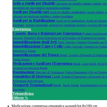
Sedie a rotelle per Disabili
Carrozzine per disabili e anziani: comfort, sicu
movimento per una maggiore autonomia quotidiana
Ausili per Disabili vari
Ausili per disabili: deambulatori, scooter elettrici, ta
soluzioni per migliorare mobilità e comfort quotidiano
Ausili per la Riabilitazione
Ausili per la riabilitazione: Ausili per autonom
quotidiane, recupero funzionale, supporti per camminata assistita e recupero dell’equ
Emergenza
Cassette, Borse e Reintegri per Emergenza
Prodotti Antinfortunis
Soccorso, Reintegri e Borse Emergenza per la Sicurezza e la Protezione sul Lavoro
Immobilizzazione degli Arti
Tutori, Stecche e Supporti Ortopedici per F
Immobilizzazione Capo e Collo
Collari Cervicali e Supporti per Stabili
Emergenze e Traumi
Immobilizzazione del Tronco
Bende, Corsetti e Dispositivi di Stabilizza
Traumi Toracici
Medicazioni e Ausili per l'Emergenza
Bende, Garze Sterili, Kit di 
Strumenti per Interventi Rapidi
Rianimazione
Maschere di Ventilazione, Palloni Rianimatori e Kit per Emer
Segnaletica di Sicurezza
Cartelli, Segnali di Emergenza, e Dispositivi di 
Prevenzione degli Infortuni
Trasporto Traumatizzati
Barelle, Tavole Spinali, Immobilizzatori e Acce
Emergenze
Telemedicina
Offerte
%
Medicazione compressa emostatica woundclot 8x100 cm