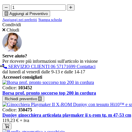
Aggiungi al Preventivo
Aggiungi nei preferiti
Stampa scheda
Condividi
Chiudi
Serve aiuto?
Per ricevere più informazioni sull'articolo in visione
SERVIZIO CLIENTI
06 57171699
Contattaci
dal lunedì al venerdì dalle 9-13 e dalle 14-17
Accessori consigliati
Codice:
103452
Borsa prof. pronto soccorso top 200 in cordura
Richiedi preventivo
Codice:
350475
Donjoy ginocchiera articolata playmaker ii x-rom tg. m 47-53 cm
119,23 €
+ iva