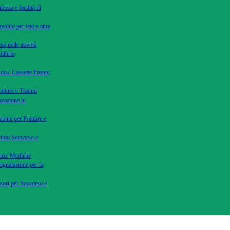
rezza e facilità di
volini per letti e altre
ia nelle attività
ilibrio
tica: Cassette Pronto
ratture e Traumi
zzazione in
zione per Fratture e
Primo Soccorso e
genze Mediche
Segnalazione per la
ssori per Soccorso e