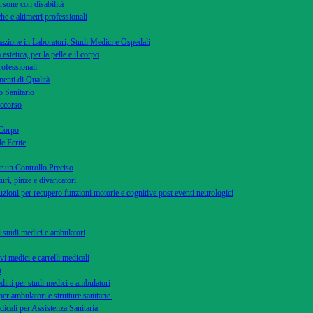
rsone con disabilità
he e altimetri professionali
azione in Laboratori, Studi Medici e Ospedali
 estetica, per la pelle e il corpo
rofessionali
menti di Qualità
 Sanitario
occorso
 Corpo
le Ferite
r un Controllo Preciso
uri, pinze e divaricatori
uzioni per recupero funzioni motorie e cognitive post eventi neurologici
di studi medici e ambulatori
vi medici e carrelli medicali
i
dini per studi medici e ambulatori
per ambulatori e strutture sanitarie.
dicali per Assistenza Sanitaria