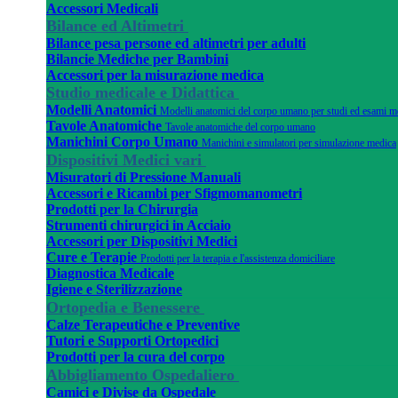
Accessori Medicali
Bilance ed Altimetri
Bilance pesa persone ed altimetri per adulti
Bilancie Mediche per Bambini
Accessori per la misurazione medica
Studio medicale e Didattica
Modelli Anatomici
Modelli anatomici del corpo umano per studi ed esami m
Tavole Anatomiche
Tavole anatomiche del corpo umano
Manichini Corpo Umano
Manichini e simulatori per simulazione medica
Dispositivi Medici vari
Misuratori di Pressione Manuali
Accessori e Ricambi per Sfigmomanometri
Prodotti per la Chirurgia
Strumenti chirurgici in Acciaio
Accessori per Dispositivi Medici
Cure e Terapie
Prodotti per la terapia e l'assistenza domiciliare
Diagnostica Medicale
Igiene e Sterilizzazione
Ortopedia e Benessere
Calze Terapeutiche e Preventive
Tutori e Supporti Ortopedici
Prodotti per la cura del corpo
Abbigliamento Ospedaliero
Camici e Divise da Ospedale