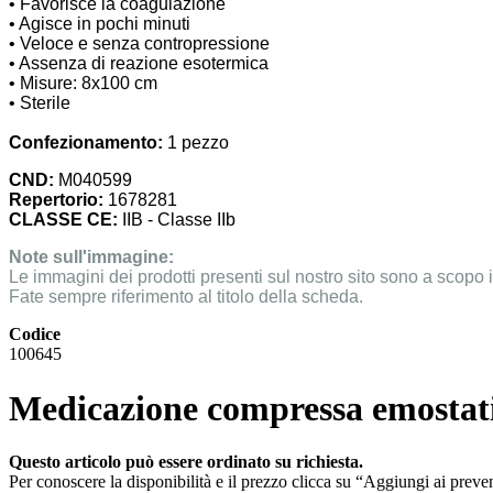
•
Favorisce la coagulazione
•
Agisce in pochi minuti
•
Veloce e senza contropressione
•
Assenza di reazione esotermica
•
Misure: 8x100 cm
•
Sterile
Confezionamento:
1 pezzo
CND:
M040599
Repertorio:
1678281
CLASSE CE:
IIB - Classe IIb
Note sull'immagine:
Le immagini dei prodotti presenti sul nostro sito sono a scopo i
Fate sempre riferimento al titolo della scheda.
Codice
100645
Medicazione compressa emostat
Questo articolo può essere ordinato su richiesta.
Per conoscere la disponibilità e il prezzo clicca su “Aggiungi ai preven