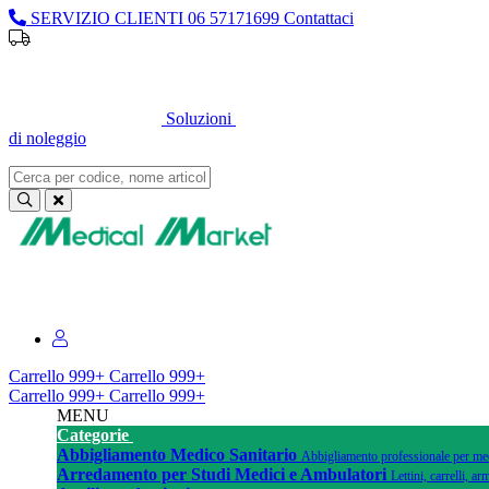
SERVIZIO CLIENTI
06 57171699
Contattaci
Soluzioni
di noleggio
Sei un professionista o un’azienda?
Registrati per il listino dedicato
Carrello
999+
Carrello
999+
Carrello
999+
Carrello
999+
MENU
Categorie
Abbigliamento Medico Sanitario
Abbigliamento professionale per medi
Arredamento per Studi Medici e Ambulatori
Lettini, carrelli, 