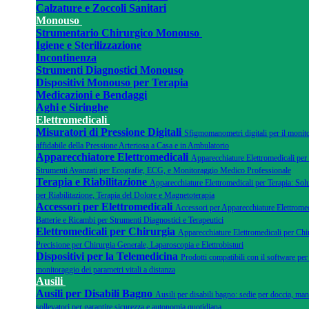
Calzature e Zoccoli Sanitari
Monouso
Strumentario Chirurgico Monouso
Igiene e Sterilizzazione
Incontinenza
Strumenti Diagnostici Monouso
Dispositivi Monouso per Terapia
Medicazioni e Bendaggi
Aghi e Siringhe
Elettromedicali
Misuratori di Pressione Digitali
Sfigmomanometri digitali per il monit
affidabile della Pressione Arteriosa a Casa e in Ambulatorio
Apparecchiatore Elettromedicali
Apparecchiature Elettromedicali per
Strumenti Avanzati per Ecografie, ECG, e Monitoraggio Medico Professionale
Terapia e Riabilitazione
Apparecchiature Elettromedicali per Terapia: Sol
per Riabilitazione, Terapia del Dolore e Magnetoterapia
Accessori per Elettromedicali
Accessori per Apparecchiature Elettromedi
Batterie e Ricambi per Strumenti Diagnostici e Terapeutici
Elettromedicali per Chirurgia
Apparecchiature Elettromedicali per Chir
Precisione per Chirurgia Generale, Laparoscopia e Elettrobisturi
Dispositivi per la Telemedicina
Prodotti compatibili con il software per 
monitoraggio dei parametri vitali a distanza
Ausili
Ausili per Disabili Bagno
Ausili per disabili bagno: sedie per doccia, man
sollevatori per garantire sicurezza e autonomia quotidiana