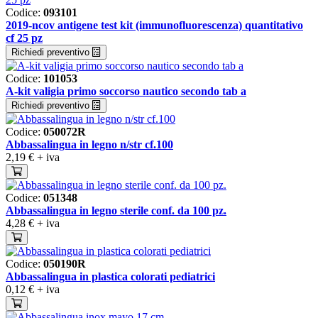
Codice:
093101
2019-ncov antigene test kit (immunofluorescenza) quantitativo
cf 25 pz
Richiedi preventivo
Codice:
101053
A-kit valigia primo soccorso nautico secondo tab a
Richiedi preventivo
Codice:
050072R
Abbassalingua in legno n/str cf.100
2,19 €
+ iva
Codice:
051348
Abbassalingua in legno sterile conf. da 100 pz.
4,28 €
+ iva
Codice:
050190R
Abbassalingua in plastica colorati pediatrici
0,12 €
+ iva