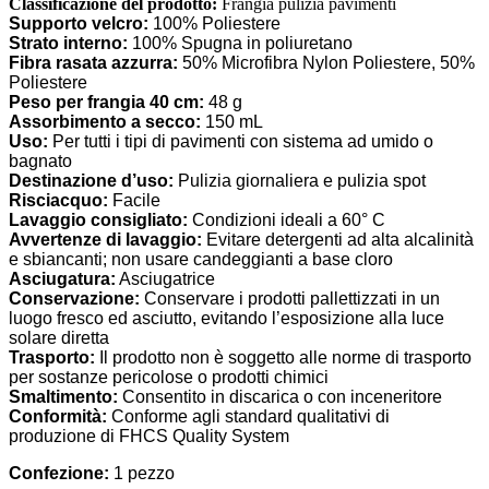
Classificazione del prodotto:
Frangia pulizia pavimenti
Supporto velcro:
100% Poliestere
Strato interno:
100% Spugna in poliuretano
Fibra rasata azzurra:
50% Microfibra Nylon Poliestere, 50%
Poliestere
Peso per frangia 40 cm:
48 g
Assorbimento a secco:
150 mL
Uso:
Per tutti i tipi di pavimenti con sistema ad umido o
bagnato
Destinazione d’uso:
Pulizia giornaliera e pulizia spot
Risciacquo:
Facile
Lavaggio consigliato:
Condizioni ideali a 60° C
Avvertenze di lavaggio:
Evitare detergenti ad alta alcalinità
e sbiancanti; non usare candeggianti a base cloro
Asciugatura:
Asciugatrice
Conservazione:
Conservare i prodotti pallettizzati in un
luogo fresco ed asciutto, evitando l’esposizione alla luce
solare diretta
Trasporto:
Il prodotto non è soggetto alle norme di trasporto
per sostanze pericolose o prodotti chimici
Smaltimento:
Consentito in discarica o con inceneritore
Conformità:
Conforme agli standard qualitativi di
produzione di FHCS Quality System
Confezione:
1 pezzo