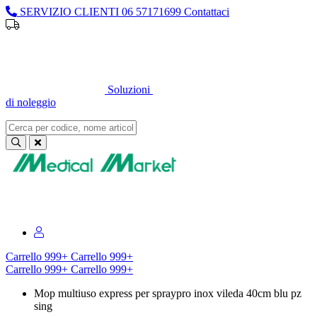
SERVIZIO CLIENTI
06 57171699
Contattaci
Sei un professionista o un’azienda?
Registrati per il listino
dedicato
Soluzioni
di noleggio
Sei un professionista o un’azienda?
Registrati per il listino dedicato
Carrello
999+
Carrello
999+
Carrello
999+
Carrello
999+
Mop multiuso express per spraypro inox vileda 40cm blu pz
sing