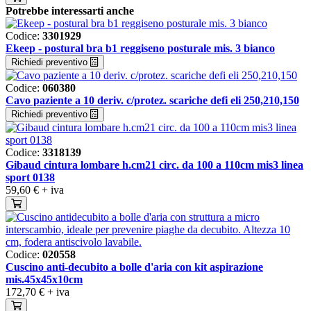
Potrebbe interessarti anche
Codice:
3301929
Ekeep - postural bra b1 reggiseno posturale mis. 3 bianco
Richiedi preventivo
Codice:
060380
Cavo paziente a 10 deriv. c/protez. scariche defi eli 250,210,150
Richiedi preventivo
Codice:
3318139
Gibaud cintura lombare h.cm21 circ. da 100 a 110cm mis3 linea
sport 0138
59,60 €
+ iva
Codice:
020558
Cuscino anti-decubito a bolle d'aria con kit aspirazione
mis.45x45x10cm
172,70 €
+ iva