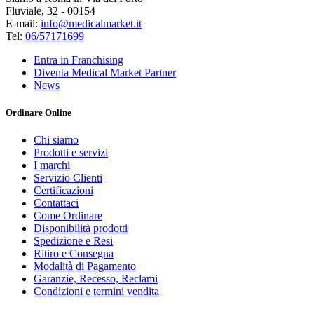
Fluviale, 32 - 00154
E-mail:
info@medicalmarket.it
Tel:
06/57171699
Entra in Franchising
Diventa Medical Market Partner
News
Ordinare Online
Chi siamo
Prodotti e servizi
I marchi
Servizio Clienti
Certificazioni
Contattaci
Come Ordinare
Disponibilità prodotti
Spedizione e Resi
Ritiro e Consegna
Modalità di Pagamento
Garanzie, Recesso, Reclami
Condizioni e termini vendita