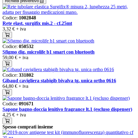
Richiedi preventivo
Codice:
1002848
Rete elast. surgifix mis.2 - cf.25mt
3,32 €
+ iva
Codice:
050532
Sfigmo dig. microlife b1 smart con bluetooth
59,00 €
+ iva
Codice:
331802
Gibaud cavigliera stabigib bivalva tg. unica ortho 0616
64,80 €
+ iva
Codice:
091671
Sapone bagno-doccia lenitivo fragrance lt.1 (escluso dispenser)
4,25 €
+ iva
Spesso comprati insieme