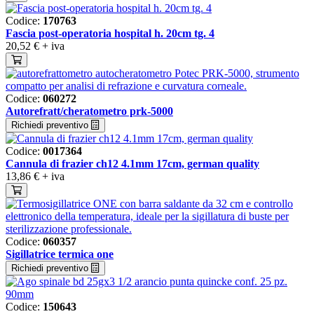
Codice:
170763
Fascia post-operatoria hospital h. 20cm tg. 4
20,52 €
+ iva
Codice:
060272
Autorefratt/cheratometro prk-5000
Richiedi preventivo
Codice:
0017364
Cannula di frazier ch12 4.1mm 17cm, german quality
13,86 €
+ iva
Codice:
060357
Sigillatrice termica one
Richiedi preventivo
Codice:
150643