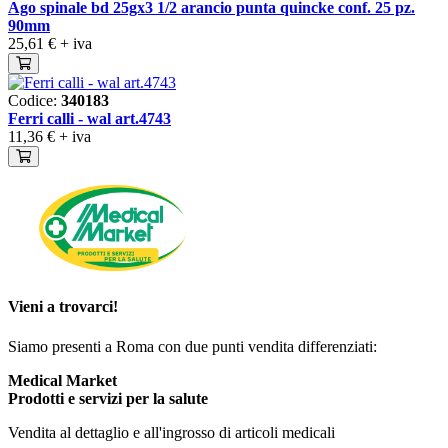
Ago spinale bd 25gx3 1/2 arancio punta quincke conf. 25 pz.
90mm
25,61 €
+ iva
Codice:
340183
Ferri calli - wal art.4743
11,36 €
+ iva
Vieni a trovarci!
Siamo presenti a Roma con due punti vendita differenziati:
Medical Market
Prodotti e servizi per la salute
Vendita al dettaglio e all'ingrosso di articoli medicali