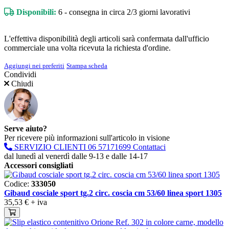
Disponibili:
6 - consegna in circa 2/3 giorni lavorativi
L'effettiva disponibilità degli articoli sarà confermata dall'ufficio
commerciale una volta ricevuta la richiesta d'ordine.
Aggiungi nei preferiti
Stampa scheda
Condividi
Chiudi
Serve aiuto?
Per ricevere più informazioni sull'articolo in visione
SERVIZIO CLIENTI
06 57171699
Contattaci
dal lunedì al venerdì dalle 9-13 e dalle 14-17
Accessori consigliati
Codice:
333050
Gibaud cosciale sport tg.2 circ. coscia cm 53/60 linea sport 1305
35,53 €
+ iva