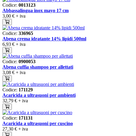
Codice:
0013123
Abbassalingua inox mayo 17 cm
3,00 €
+ iva
Codice:
336965
Abena crema idratante 14% lipidi 500ml
6,93 €
+ iva
Codice:
0900053
Abena cuffia shampoo per allettati
3,08 €
+ iva
Codice:
171129
Acaricida a ultrasuoni per ambienti
32,79 €
+ iva
Codice:
171131
Acaricida a ultrasuoni per cuscino
27,30 €
+ iva