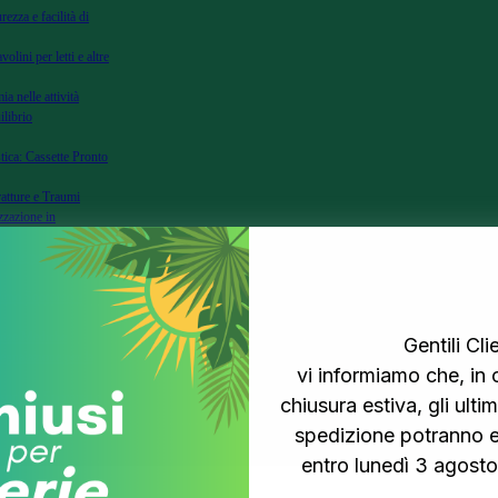
rezza e facilità di
volini per letti e altre
ia nelle attività
ilibrio
tica: Cassette Pronto
ratture e Traumi
zzazione in
zione per Fratture e
Primo Soccorso e
genze Mediche
Gentili Clie
Segnalazione per la
vi informiamo che, in 
ssori per Soccorso e
chiusura estiva, gli ultimi
spedizione potranno e
entro lunedì 3 agosto 