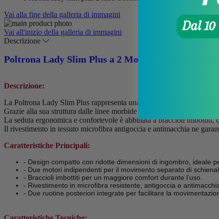
Vai alla fine della galleria di immagini
Vai all'inizio della galleria di immagini
Descrizione
Poltrona Lady Slim Plus a 2 Motori con Rivestimen
Descrizione:
La Poltrona Lady Slim Plus rappresenta una soluzione ideale per chi c
Grazie alla sua struttura dalle linee morbide e proporzionate, si adatta 
La seduta ergonomica e confortevole è abbinata a braccioli imbottiti, o
Il rivestimento in tessuto microfibra antigoccia e antimacchia ne garant
Caratteristiche Principali:
- Design compatto con ridotte dimensioni di ingombro, ideale per
- Due motori indipendenti per il movimento separato di schiena
- Braccioli imbottiti per un maggiore comfort durante l’uso.
- Rivestimento in microfibra resistente, antigoccia e antimacchia,
- Due ruotine posteriori integrate per facilitare la movimentazio
Caratteristiche Tecniche: