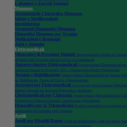
Calzature e Zoccoli Sanitari
Monouso
Strumentario Chirurgico Monouso
Igiene e Sterilizzazione
Incontinenza
Strumenti Diagnostici Monouso
Dispositivi Monouso per Terapia
Medicazioni e Bendaggi
Aghi e Siringhe
Elettromedicali
Misuratori di Pressione Digitali
Sfigmomanometri digitali per il monit
affidabile della Pressione Arteriosa a Casa e in Ambulatorio
Apparecchiatore Elettromedicali
Apparecchiature Elettromedicali per
Strumenti Avanzati per Ecografie, ECG, e Monitoraggio Medico Professionale
Terapia e Riabilitazione
Apparecchiature Elettromedicali per Terapia: Sol
per Riabilitazione, Terapia del Dolore e Magnetoterapia
Accessori per Elettromedicali
Accessori per Apparecchiature Elettromedi
Batterie e Ricambi per Strumenti Diagnostici e Terapeutici
Elettromedicali per Chirurgia
Apparecchiature Elettromedicali per Chir
Precisione per Chirurgia Generale, Laparoscopia e Elettrobisturi
Dispositivi per la Telemedicina
Prodotti compatibili con il software per 
monitoraggio dei parametri vitali a distanza
Ausili
Ausili per Disabili Bagno
Ausili per disabili bagno: sedie per doccia, man
sollevatori per garantire sicurezza e autonomia quotidiana