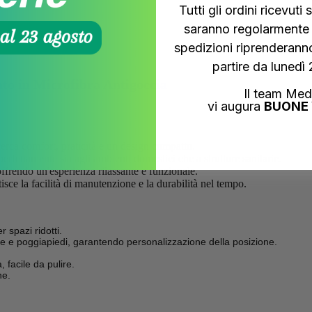
Tutti gli ordini ricevut
saranno regolarmente r
spedizioni riprenderanno
partire da lunedì
to in Microfibra Antigoccia
Il team Med
vi augura
BUONE 
erca comfort, praticità e un design compatto.
perfettamente sia agli ambienti domestici che a strutture sanitarie.
ffrendo un'esperienza rilassante e funzionale.
isce la facilità di manutenzione e la durabilità nel tempo.
 spazi ridotti.
le e poggiapiedi, garantendo personalizzazione della posizione.
 facile da pulire.
ne.