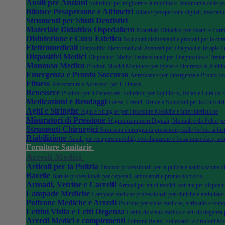
Ausili per Anziani
Soluzioni per migliorare la mobilità e l'autonomia delle pe
Bilance Pesapersone e Altimetri
Bilance pesapersone digitali, meccanic
Strumenti per Studi Dentistici
Materiale Didattico Ospedaliero
Materiale Didattico per Esami e Form
Disinfezione e Cura Estetica
Soluzioni disinfettanti e prodotti per la cura
Elettromedicali
Dispositivi Elettromedicali Avanzati per Diagnosi e Terapie P
Dispositivi Medici
Dispositivi Medici Professionali per Diagnostica e Tratta
Monouso Medico
Prodotti Medici Monouso per Igiene e Sicurezza in Ambito
Emergenza e Pronto Soccorso
Attrezzature per Emergenza e Pronto S
Fitness
Attrezzature e Accessori per il Fitness
Benessere
Prodotti per il Benessere: Soluzioni per Equilibrio, Relax e Cura del
Medicazioni e Bendaggi
Garze, Cerotti, Bende e Soluzioni per la Cura del
Aghi e Siringhe
Aghi e Siringhe per Procedure Mediche e Infermieristiche
Misuratori di Pressione
Sfigmomanometri Digitali, Manuali e da Polso pe
Strumenti Chirurgici
Strumenti chirurgici di precisione, dalle forbici ai bist
Riabilizione
Ausili per recupero mobilità, coordinazione e forza muscolare, sol
Forniture Sanitarie
Arredi Medici
Articoli per la Pulizia
Prodotti professionali per la pulizia e sanificazione 
Barelle
Barelle professionali per ospedali, ambulatori e pronto soccorso
Armadi, Vetrine e Carrelli
Armadi per studi medici, vetrine per dispositi
Lampade Mediche
Lampade mediche professionali per cliniche e ambulator
Poltrone Mediche e Arredi
Poltrone per visite mediche, scrivanie e como
Lettini Visita e Letti Degenza
Lettini da visita medica e letti da degenza 
Arredi Medici e complementi
Poltrone Relax, Sollevatori e Prodotti Me