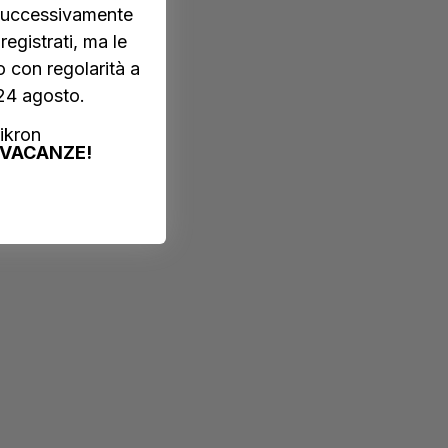
i successivamente
egistrati, ma le
 con regolarità a
 24 agosto.
ikron
VACANZE!