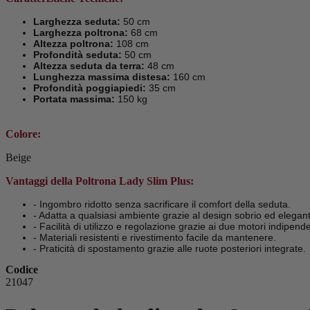
Larghezza seduta:
50 cm
Larghezza poltrona:
68 cm
Altezza poltrona:
108 cm
Profondità seduta:
50 cm
Altezza seduta da terra:
48 cm
Lunghezza massima distesa:
160 cm
Profondità poggiapiedi:
35 cm
Portata massima:
150 kg
Colore:
Beige
Vantaggi della Poltrona Lady Slim Plus:
- Ingombro ridotto senza sacrificare il comfort della seduta.
- Adatta a qualsiasi ambiente grazie al design sobrio ed elegan
- Facilità di utilizzo e regolazione grazie ai due motori indipende
- Materiali resistenti e rivestimento facile da mantenere.
- Praticità di spostamento grazie alle ruote posteriori integrate.
Codice
21047