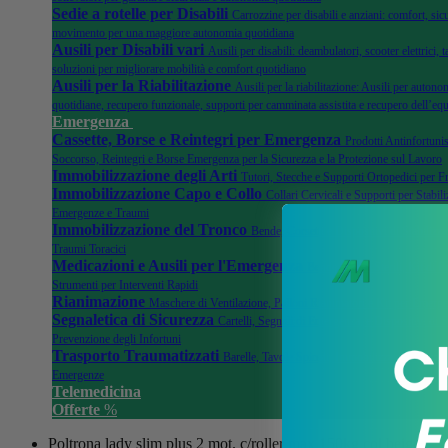
Sedie a rotelle per Disabili
Carrozzine per disabili e anziani: comfort, sicu
movimento per una maggiore autonomia quotidiana
Ausili per Disabili vari
Ausili per disabili: deambulatori, scooter elettrici, ta
soluzioni per migliorare mobilità e comfort quotidiano
Ausili per la Riabilitazione
Ausili per la riabilitazione: Ausili per autonom
quotidiane, recupero funzionale, supporti per camminata assistita e recupero dell’equ
Emergenza
Cassette, Borse e Reintegri per Emergenza
Prodotti Antinfortunis
Soccorso, Reintegri e Borse Emergenza per la Sicurezza e la Protezione sul Lavoro
Immobilizzazione degli Arti
Tutori, Stecche e Supporti Ortopedici per F
Immobilizzazione Capo e Collo
Collari Cervicali e Supporti per Stabili
Emergenze e Traumi
Immobilizzazione del Tronco
Bende, Corsetti e Dispositivi di Stabilizza
Traumi Toracici
Medicazioni e Ausili per l'Emergenza
Bende, Garze Sterili, Kit di 
Strumenti per Interventi Rapidi
Rianimazione
Maschere di Ventilazione, Palloni Rianimatori e Kit per Emer
Segnaletica di Sicurezza
Cartelli, Segnali di Emergenza, e Dispositivi di 
Prevenzione degli Infortuni
Trasporto Traumatizzati
Barelle, Tavole Spinali, Immobilizzatori e Acce
Emergenze
Telemedicina
Offerte
%
Poltrona lady slim plus 2 mot. c/roller max 150kg col beige