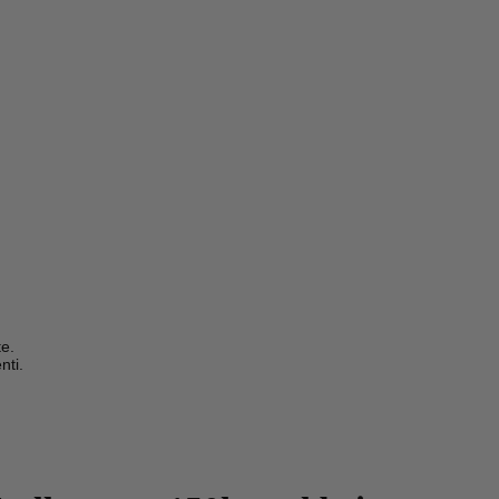
te.
nti.