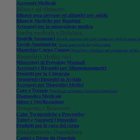
Accessori Medicali
Bilance ed Altimetri
Bilance pesa persone ed altimetri per adulti
Bilancie Mediche per Bambini
Accessori per la misurazione medica
Studio medicale e Didattica
Modelli Anatomici
Modelli anatomici del corpo umano per studi ed esami m
Tavole Anatomiche
Tavole anatomiche del corpo umano
Manichini Corpo Umano
Manichini e simulatori per simulazione medica
Dispositivi Medici vari
Misuratori di Pressione Manuali
Accessori e Ricambi per Sfigmomanometri
Prodotti per la Chirurgia
Strumenti chirurgici in Acciaio
Accessori per Dispositivi Medici
Cure e Terapie
Prodotti per la terapia e l'assistenza domiciliare
Diagnostica Medicale
Igiene e Sterilizzazione
Ortopedia e Benessere
Calze Terapeutiche e Preventive
Tutori e Supporti Ortopedici
Prodotti per la cura del corpo
Abbigliamento Ospedaliero
Camici e Divise da Ospedale