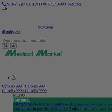
SERVIZIO CLIENTI
06 57171699
Contattaci
Soluzioni
di noleggio
Sei un professionista o un’azienda?
Registrati per il listino dedicato
Carrello
999+
Carrello
999+
Carrello
999+
Carrello
999+
MENU
Categorie
Abbigliamento Medico Sanitario
Abbigliamento professionale per medi
Arredamento per Studi Medici e Ambulatori
Lettini, carrelli, 