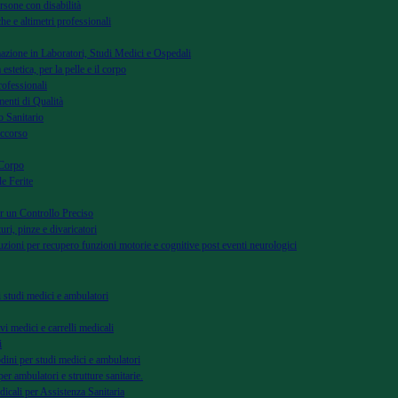
rsone con disabilità
he e altimetri professionali
azione in Laboratori, Studi Medici e Ospedali
 estetica, per la pelle e il corpo
rofessionali
menti di Qualità
 Sanitario
occorso
 Corpo
le Ferite
r un Controllo Preciso
uri, pinze e divaricatori
uzioni per recupero funzioni motorie e cognitive post eventi neurologici
di studi medici e ambulatori
vi medici e carrelli medicali
i
dini per studi medici e ambulatori
per ambulatori e strutture sanitarie.
dicali per Assistenza Sanitaria