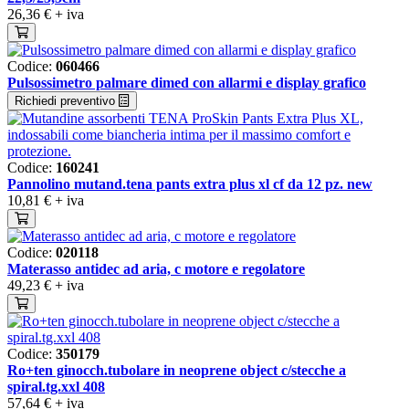
26,36 €
+ iva
Codice:
060466
Pulsossimetro palmare dimed con allarmi e display grafico
Richiedi preventivo
Codice:
160241
Pannolino mutand.tena pants extra plus xl cf da 12 pz. new
10,81 €
+ iva
Codice:
020118
Materasso antidec ad aria, c motore e regolatore
49,23 €
+ iva
Codice:
350179
Ro+ten ginocch.tubolare in neoprene object c/stecche a
spiral.tg.xxl 408
57,64 €
+ iva