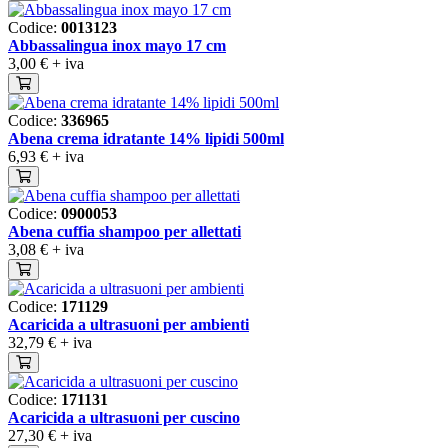
Codice:
0013123
Abbassalingua inox mayo 17 cm
3,00 €
+ iva
Codice:
336965
Abena crema idratante 14% lipidi 500ml
6,93 €
+ iva
Codice:
0900053
Abena cuffia shampoo per allettati
3,08 €
+ iva
Codice:
171129
Acaricida a ultrasuoni per ambienti
32,79 €
+ iva
Codice:
171131
Acaricida a ultrasuoni per cuscino
27,30 €
+ iva