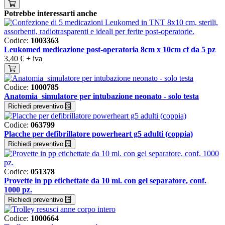
Potrebbe interessarti anche
Codice:
1003363
Leukomed medicazione post-operatoria 8cm x 10cm cf da 5 pz
3,40 €
+ iva
Codice:
1000785
Anatomia_simulatore per intubazione neonato - solo testa
Richiedi preventivo
Codice:
063799
Placche per defibrillatore powerheart g5 adulti (coppia)
Richiedi preventivo
Codice:
051378
Provette in pp etichettate da 10 ml. con gel separatore, conf.
1000 pz.
Richiedi preventivo
Codice:
1000664