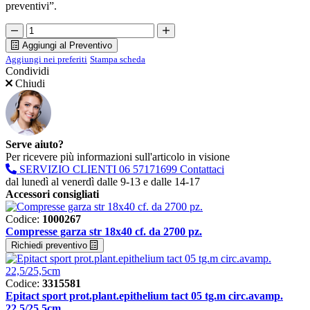
preventivi”.
Aggiungi al Preventivo
Aggiungi nei preferiti
Stampa scheda
Condividi
Chiudi
Serve aiuto?
Per ricevere più informazioni sull'articolo in visione
SERVIZIO CLIENTI
06 57171699
Contattaci
dal lunedì al venerdì dalle 9-13 e dalle 14-17
Accessori consigliati
Codice:
1000267
Compresse garza str 18x40 cf. da 2700 pz.
Richiedi preventivo
Codice:
3315581
Epitact sport prot.plant.epithelium tact 05 tg.m circ.avamp.
22,5/25,5cm