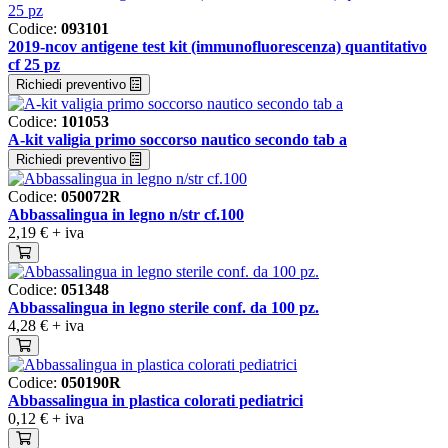
Codice:
093101
2019-ncov antigene test kit (immunofluorescenza) quantitativo
cf 25 pz
Richiedi preventivo
Codice:
101053
A-kit valigia primo soccorso nautico secondo tab a
Richiedi preventivo
Codice:
050072R
Abbassalingua in legno n/str cf.100
2,19 €
+ iva
Codice:
051348
Abbassalingua in legno sterile conf. da 100 pz.
4,28 €
+ iva
Codice:
050190R
Abbassalingua in plastica colorati pediatrici
0,12 €
+ iva