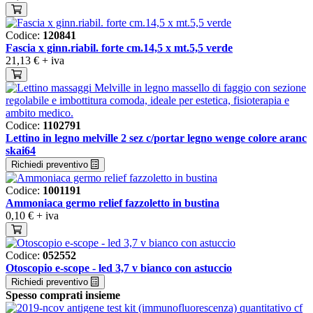
Codice:
120841
Fascia x ginn.riabil. forte cm.14,5 x mt.5,5 verde
21,13 €
+ iva
Codice:
1102791
Lettino in legno melville 2 sez c/portar legno wenge colore aranc
skai64
Richiedi preventivo
Codice:
1001191
Ammoniaca germo relief fazzoletto in bustina
0,10 €
+ iva
Codice:
052552
Otoscopio e-scope - led 3,7 v bianco con astuccio
Richiedi preventivo
Spesso comprati insieme