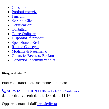
Chi siamo
Prodotti e servizi
I marchi
Servizio Clienti
Certificazioni
Contattaci
Come Ordinare
Disponibilità prodotti
Spedizione e Resi
Ritiro e Consegna
Modalità di Pagamento
Garanzie, Recesso, Reclami
Condizioni e termini vendita
Bisogno di aiuto?
Puoi contattarci telefonicamente al numero
SERVIZIO CLIENTI
06 57171699
Contattaci
dal lunedì al venerdì dalle 9-13 e dalle 14-17
Oppure contattaci dall’
area dedicata