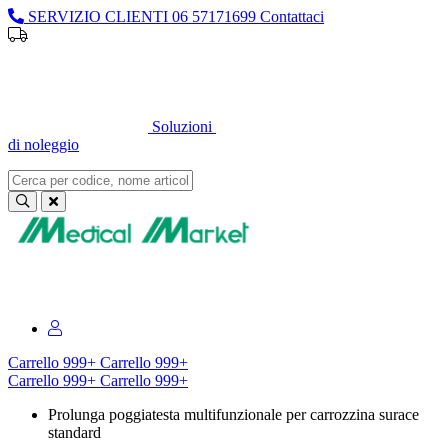
SERVIZIO CLIENTI
06 57171699
Contattaci
Sei un professionista o un’azienda?
Registrati per il listino
dedicato
Soluzioni
di noleggio
Sei un professionista o un’azienda?
Registrati per il listino dedicato
Carrello
999+
Carrello
999+
Carrello
999+
Carrello
999+
Prolunga poggiatesta multifunzionale per carrozzina surace
standard