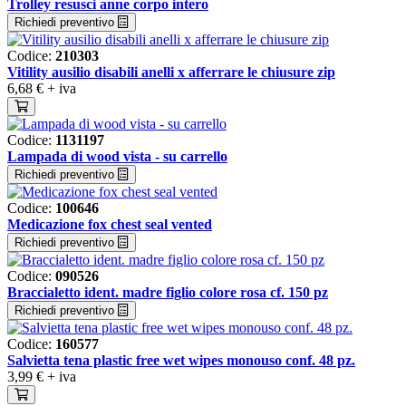
Trolley resusci anne corpo intero
Richiedi preventivo
Codice:
210303
Vitility ausilio disabili anelli x afferrare le chiusure zip
6,68 €
+ iva
Codice:
1131197
Lampada di wood vista - su carrello
Richiedi preventivo
Codice:
100646
Medicazione fox chest seal vented
Richiedi preventivo
Codice:
090526
Braccialetto ident. madre figlio colore rosa cf. 150 pz
Richiedi preventivo
Codice:
160577
Salvietta tena plastic free wet wipes monouso conf. 48 pz.
3,99 €
+ iva