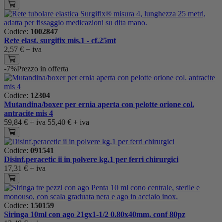
Codice:
1002847
Rete elast. surgifix mis.1 - cf.25mt
2,57 €
+ iva
-7%
Prezzo in offerta
Codice:
12304
Mutandina/boxer per ernia aperta con pelotte orione col.
antracite mis 4
59,84 €
+ iva
55,40 €
+ iva
Codice:
091541
Disinf.peracetic ii in polvere kg.1 per ferri chirurgici
17,31 €
+ iva
Codice:
150159
Siringa 10ml con ago 21gx1-1/2 0.80x40mm, conf 80pz