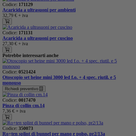
Codice:
171129
Acaricida a ultrasuoni per ambienti
32,79 €
+ iva
Codice:
171131
Acaricida a ultrasuoni per cuscino
27,30 €
+ iva
Potrebbe interessarti anche
Codice:
0521424
Otoscopio set heine mini 3000 led f.o. + 4 spec. riutil. e 5
monouso
Richiedi preventivo
Codice:
0017470
Pinza di collin cm.14
7,36 €
+ iva
Codice:
350073
Ro+ten splint di bunnel per mano e polso, pr2/13a