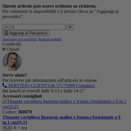
Questo articolo può essere ordinato su richiesta.
Per conoscere la disponibilità e il prezzo clicca su “Aggiungi ai
preventivi”.
Aggiungi al Preventivo
Aggiungi nei preferiti
Stampa scheda
Condividi
Chiudi
Serve aiuto?
Per ricevere più informazioni sull'articolo in visione
SERVIZIO CLIENTI
06 57171699
Contattaci
dal lunedì al venerdì dalle 9-13 e dalle 14-17
Accessori consigliati
Codice:
360079
Thuasne cavigliera ligastrap malleo x legam.c/bendaggio a 8
tg.1 cm19-21
39,81 €
+ iva