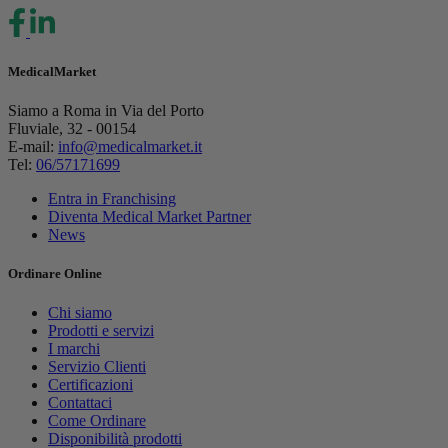
MedicalMarket
Siamo a Roma in Via del Porto
Fluviale, 32 - 00154
E-mail:
info@medicalmarket.it
Tel:
06/57171699
Entra in Franchising
Diventa Medical Market Partner
News
Ordinare Online
Chi siamo
Prodotti e servizi
I marchi
Servizio Clienti
Certificazioni
Contattaci
Come Ordinare
Disponibilità prodotti