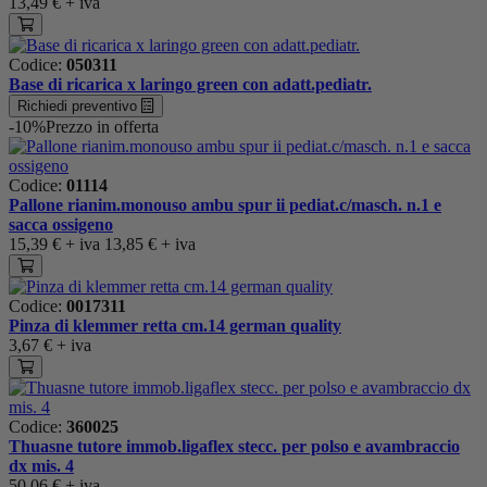
13,49 €
+ iva
Codice:
050311
Base di ricarica x laringo green con adatt.pediatr.
Richiedi preventivo
-10%
Prezzo in offerta
Codice:
01114
Pallone rianim.monouso ambu spur ii pediat.c/masch. n.1 e
sacca ossigeno
15,39 €
+ iva
13,85 €
+ iva
Codice:
0017311
Pinza di klemmer retta cm.14 german quality
3,67 €
+ iva
Codice:
360025
Thuasne tutore immob.ligaflex stecc. per polso e avambraccio
dx mis. 4
50,06 €
+ iva