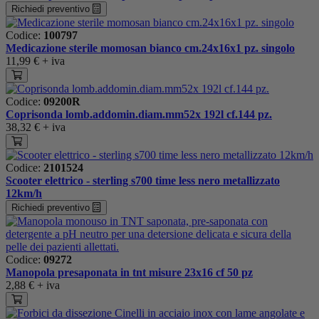
Richiedi preventivo
Codice:
100797
Medicazione sterile momosan bianco cm.24x16x1 pz. singolo
11,99 €
+ iva
Codice:
09200R
Coprisonda lomb.addomin.diam.mm52x 192l cf.144 pz.
38,32 €
+ iva
Codice:
2101524
Scooter elettrico - sterling s700 time less nero metallizzato
12km/h
Richiedi preventivo
Codice:
09272
Manopola presaponata in tnt misure 23x16 cf 50 pz
2,88 €
+ iva