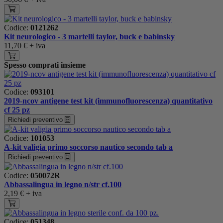
Codice:
0121262
Kit neurologico - 3 martelli taylor, buck e babinsky
11,70 €
+ iva
Spesso comprati insieme
Codice:
093101
2019-ncov antigene test kit (immunofluorescenza) quantitativo
cf 25 pz
Richiedi preventivo
Codice:
101053
A-kit valigia primo soccorso nautico secondo tab a
Richiedi preventivo
Codice:
050072R
Abbassalingua in legno n/str cf.100
2,19 €
+ iva
Codice:
051348