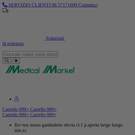
SERVIZIO CLIENTI
06 57171699
Contattaci
Sei un professionista o un’azienda?
Registrati per il listino
dedicato
Soluzioni
di noleggio
Sei un professionista o un’azienda?
Registrati per il listino dedicato
Carrello
999+
Carrello
999+
Carrello
999+
Carrello
999+
Ro+ten mono gambaletto electa cl.1 p.aperta beige lungo
mis.xs