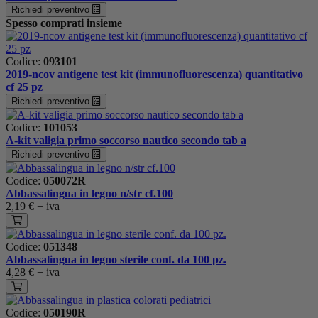
Richiedi preventivo
Spesso comprati insieme
Codice:
093101
2019-ncov antigene test kit (immunofluorescenza) quantitativo
cf 25 pz
Richiedi preventivo
Codice:
101053
A-kit valigia primo soccorso nautico secondo tab a
Richiedi preventivo
Codice:
050072R
Abbassalingua in legno n/str cf.100
2,19 €
+ iva
Codice:
051348
Abbassalingua in legno sterile conf. da 100 pz.
4,28 €
+ iva
Codice:
050190R