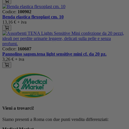
Codice:
100902
Benda elastica flexoplast cm. 10
13,16 €
+ iva
Codice:
160607
Pannolino sagom.tena light sensitive mini cf. da 20 pz.
3,26 €
+ iva
Vieni a trovarci!
Siamo presenti a Roma con due punti vendita differenziati: