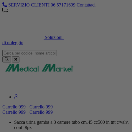
SERVIZIO CLIENTI
06 57171699
Contattaci
Sei un professionista o un’azienda?
Registrati per il listino
dedicato
Soluzioni
di noleggio
Sei un professionista o un’azienda?
Registrati per il listino dedicato
Carrello
999+
Carrello
999+
Carrello
999+
Carrello
999+
Sacca urina gamba a 3 camere tubo cm.45 cc500 in tnt c/valv.
conf. 8pz