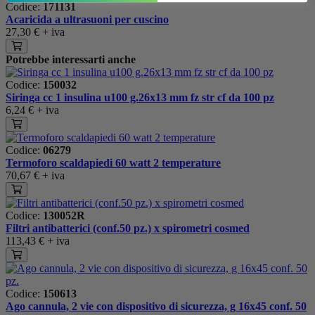
Codice:
171131
Acaricida a ultrasuoni per cuscino
27,30 €
+ iva
Potrebbe interessarti anche
Codice:
150032
Siringa cc 1 insulina u100 g.26x13 mm fz str cf da 100 pz
6,24 €
+ iva
Codice:
06279
Termoforo scaldapiedi 60 watt 2 temperature
70,67 €
+ iva
Codice:
130052R
Filtri antibatterici (conf.50 pz.) x spirometri cosmed
113,43 €
+ iva
Codice:
150613
Ago cannula, 2 vie con dispositivo di sicurezza, g 16x45 conf. 50