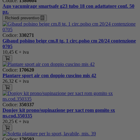
Codice:
1580604
Ago vacumirage smartsafe g23 tubo 18 con adattatore conf. 50
pz.
Richiedi preventivo
Codice:
330271
Gibaud polsino beige cm.8 tg. 1 circ.polso cm 20/24 contenzione
0705
10,45 €
+ iva
Codice:
170620
Plantare sport air con doppio cuscino mis 42
26,32 €
+ iva
Codice:
350337
Donjoy kit prono/supinazione per xact rom gomito sx
ns.cod.350335
20,25 €
+ iva
Codice:
170593