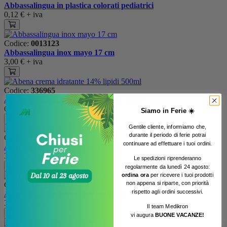
Abbassalingua in plastica colorati pediatrici
0,12 €
+ iva
Codice:
0013123
Abbassalingua inox mayo 17 cm
3,00 €
+ iva
Codice:
336965
Abena crema idratante 14% lipidi 500ml
6,93 €
+ iva
Siamo in Ferie ☀️
Gentile cliente, informiamo che,
urante il periodo di ferie potrai
d
Codice:
0900053
continuare ad effettuare i tuoi ordini.
Abena cuffia shampoo per allettati
3,08 €
+ iva
Le spedizioni riprenderanno
regolarmente da lunedì 24 agosto:
ordina ora
per ricevere i tuoi prodotti
non appena si riparte, con priorità
Codice:
171129
rispetto agli ordini successivi.
Acaricida a ultrasuoni per ambienti
32,79 €
+ iva
Il team Medikron
vi augura
BUONE VACANZE!