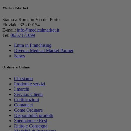
MedicalMarket
Siamo a Roma in Via del Porto
Fluviale, 32 - 00154
E-mail:
info@medicalmarket.it
Tel:
06/57171699
Entra in Franchising
Diventa Medical Market Partner
News
Ordinare Online
Chi siamo
Prodotti e servizi
I marchi
Servizio Clienti
Certificazioni
Contattaci
Come Ordinare
Disponibilità prodotti
Spedizione e Resi
Ritiro e Consegna