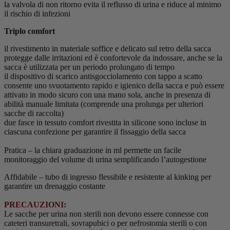
la valvola di non ritorno evita il reflusso di urina e riduce al minimo
il rischio di infezioni
Triplo comfort
il rivestimento in materiale soffice e delicato sul retro della sacca
protegge dalle irritazioni ed è confortevole da indossare, anche se la
sacca è utilizzata per un periodo prolungato di tempo
il dispositivo di scarico antisgocciolamento con tappo a scatto
consente uno svuotamento rapido e igienico della sacca e può essere
attivato in modo sicuro con una mano sola, anche in presenza di
abilità manuale limitata (comprende una prolunga per ulteriori
sacche di raccolta)
due fasce in tessuto comfort rivestita in silicone sono incluse in
ciascuna confezione per garantire il fissaggio della sacca
Pratica – la chiara graduazione in ml permette un facile
monitoraggio del volume di urina semplificando l’autogestione
Affidabile – tubo di ingresso flessibile e resistente al kinking per
garantire un drenaggio costante
PRECAUZIONI:
Le sacche per urina non sterili non devono essere connesse con
cateteri transuretrali, sovrapubici o per nefrostomia sterili o con