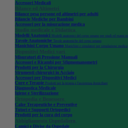
Accessori Medicali
Bilance ed Altimetri
Bilance pesa persone ed altimetri per adulti
Bilancie Mediche per Bambini
Accessori per la misurazione medica
Studio medicale e Didattica
Modelli Anatomici
Modelli anatomici del corpo umano per studi ed esami m
Tavole Anatomiche
Tavole anatomiche del corpo umano
Manichini Corpo Umano
Manichini e simulatori per simulazione medica
Dispositivi Medici vari
Misuratori di Pressione Manuali
Accessori e Ricambi per Sfigmomanometri
Prodotti per la Chirurgia
Strumenti chirurgici in Acciaio
Accessori per Dispositivi Medici
Cure e Terapie
Prodotti per la terapia e l'assistenza domiciliare
Diagnostica Medicale
Igiene e Sterilizzazione
Ortopedia e Benessere
Calze Terapeutiche e Preventive
Tutori e Supporti Ortopedici
Prodotti per la cura del corpo
Abbigliamento Ospedaliero
Camici e Divise da Ospedale