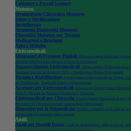
Calzature e Zoccoli Sanitari
Monouso
Strumentario Chirurgico Monouso
Igiene e Sterilizzazione
Incontinenza
Strumenti Diagnostici Monouso
Dispositivi Monouso per Terapia
Medicazioni e Bendaggi
Aghi e Siringhe
Elettromedicali
Misuratori di Pressione Digitali
Sfigmomanometri digitali per il monit
affidabile della Pressione Arteriosa a Casa e in Ambulatorio
Apparecchiatore Elettromedicali
Apparecchiature Elettromedicali per
Strumenti Avanzati per Ecografie, ECG, e Monitoraggio Medico Professionale
Terapia e Riabilitazione
Apparecchiature Elettromedicali per Terapia: Sol
per Riabilitazione, Terapia del Dolore e Magnetoterapia
Accessori per Elettromedicali
Accessori per Apparecchiature Elettromedi
Batterie e Ricambi per Strumenti Diagnostici e Terapeutici
Elettromedicali per Chirurgia
Apparecchiature Elettromedicali per Chir
Precisione per Chirurgia Generale, Laparoscopia e Elettrobisturi
Dispositivi per la Telemedicina
Prodotti compatibili con il software per 
monitoraggio dei parametri vitali a distanza
Ausili
Ausili per Disabili Bagno
Ausili per disabili bagno: sedie per doccia, man
sollevatori per garantire sicurezza e autonomia quotidiana