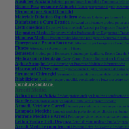
Ausili per Anziani
Soluzioni per migliorare la mobilità e l'autonomia delle pe
Bilance Pesapersone e Altimetri
Bilance pesapersone digitali, meccanic
Strumenti per Studi Dentistici
Materiale Didattico Ospedaliero
Materiale Didattico per Esami e Form
Disinfezione e Cura Estetica
Soluzioni disinfettanti e prodotti per la cura
Elettromedicali
Dispositivi Elettromedicali Avanzati per Diagnosi e Terapie P
Dispositivi Medici
Dispositivi Medici Professionali per Diagnostica e Tratta
Monouso Medico
Prodotti Medici Monouso per Igiene e Sicurezza in Ambito
Emergenza e Pronto Soccorso
Attrezzature per Emergenza e Pronto S
Fitness
Attrezzature e Accessori per il Fitness
Benessere
Prodotti per il Benessere: Soluzioni per Equilibrio, Relax e Cura del
Medicazioni e Bendaggi
Garze, Cerotti, Bende e Soluzioni per la Cura del
Aghi e Siringhe
Aghi e Siringhe per Procedure Mediche e Infermieristiche
Misuratori di Pressione
Sfigmomanometri Digitali, Manuali e da Polso pe
Strumenti Chirurgici
Strumenti chirurgici di precisione, dalle forbici ai bist
Riabilizione
Ausili per recupero mobilità, coordinazione e forza muscolare, sol
Forniture Sanitarie
Arredi Medici
Articoli per la Pulizia
Prodotti professionali per la pulizia e sanificazione 
Barelle
Barelle professionali per ospedali, ambulatori e pronto soccorso
Armadi, Vetrine e Carrelli
Armadi per studi medici, vetrine per dispositi
Lampade Mediche
Lampade mediche professionali per cliniche e ambulator
Poltrone Mediche e Arredi
Poltrone per visite mediche, scrivanie e como
Lettini Visita e Letti Degenza
Lettini da visita medica e letti da degenza 
Arredi Medici e complementi
Poltrone Relax, Sollevatori e Prodotti Me