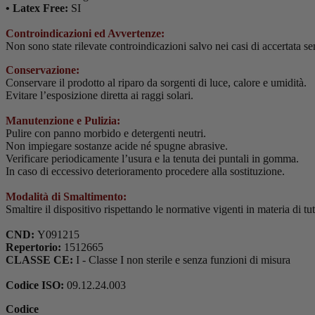
•
Latex Free:
SI
Controindicazioni ed Avvertenze:
Non sono state rilevate controindicazioni salvo nei casi di accertata se
Conservazione:
Conservare il prodotto al riparo da sorgenti di luce, calore e umidità.
Evitare l’esposizione diretta ai raggi solari.
Manutenzione e Pulizia:
Pulire con panno morbido e detergenti neutri.
Non impiegare sostanze acide né spugne abrasive.
Verificare periodicamente l’usura e la tenuta dei puntali in gomma.
In caso di eccessivo deterioramento procedere alla sostituzione.
Modalità di Smaltimento
:
Smaltire il dispositivo rispettando le normative vigenti in materia di tu
CND:
Y091215
Repertorio:
1512665
CLASSE CE:
I - Classe I non sterile e senza funzioni di misura
Codice ISO:
09.12.24.003
Codice