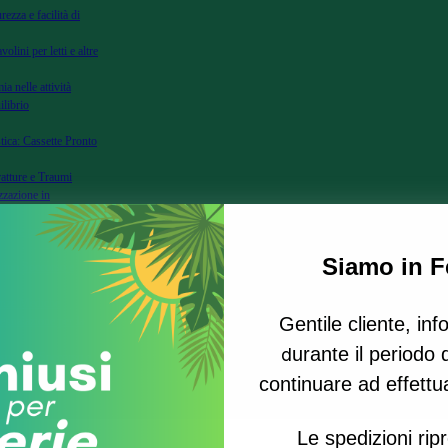
rezza e facilità di
volini per letti e altre
ia nelle attività
ilibrio
tica: Cassette Pronto
ratture e Traumi
zzazione in
zione per Fratture e
Siamo in Fe
Primo Soccorso e
genze Mediche
Gentile cliente, in
Segnalazione per la
urante il periodo d
d
ssori per Soccorso e
continuare ad effettuar
Le spedizioni ri
0kg