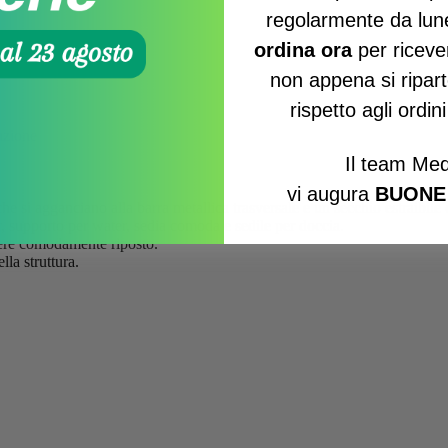
regolarmente da lun
ordina ora
per ricever
non appena si ripart
rispetto agli ordin
azione
Il team Med
vi augura
BUONE
 che si agganciano alla barra metallica trasversale e un secchio estraibil
r, supporto per water, sedia comoda e sedile per doccia.
ssere comodamente riposto.
lla struttura.