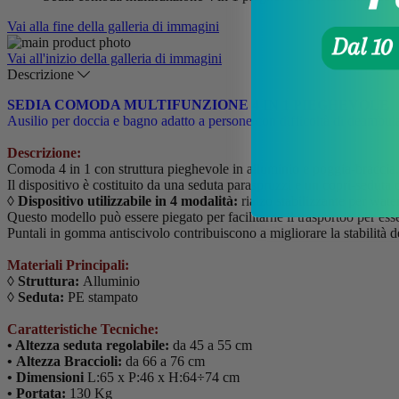
Vai alla fine della galleria di immagini
Vai all'inizio della galleria di immagini
Descrizione
SEDIA COMODA MULTIFUNZIONE 4 IN 1 PIEGHEVOLE
Ausilio per doccia e bagno adatto a persone con difficoltà di deambul
Descrizione:
Comoda 4 in 1 con struttura pieghevole in alluminio e poggia-braccia.
Il dispositivo è costituito da una seduta paraspruzzi e un copri-seduta
◊ Dispositivo utilizzabile in 4 modalità:
rialzo stabilizzante per wate
Questo modello può essere piegato per facilitarne il trasportoo per e
Puntali in gomma antiscivolo contribuiscono a migliorare la stabilità de
Materiali Principali:
◊ Struttura:
Alluminio
◊ Seduta:
PE stampato
Caratteristiche Tecniche:
• Altezza seduta regolabile:
da 45 a 55 cm
•
Altezza Braccioli:
da 66 a 76 cm
•
Dimensioni
L:65 x P:46 x H:64÷74 cm
• Portata:
130 Kg