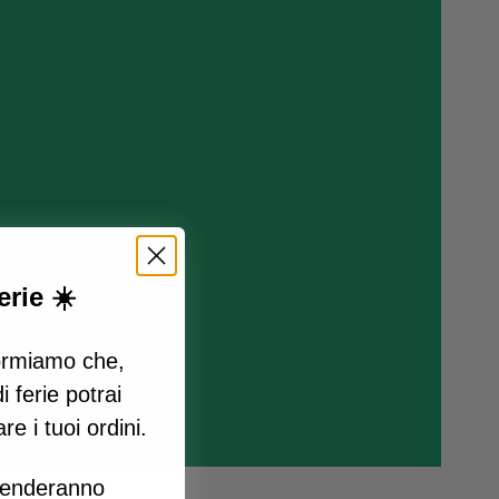
rie ☀️
formiamo che,
i ferie potrai
e i tuoi ordini.
prenderanno