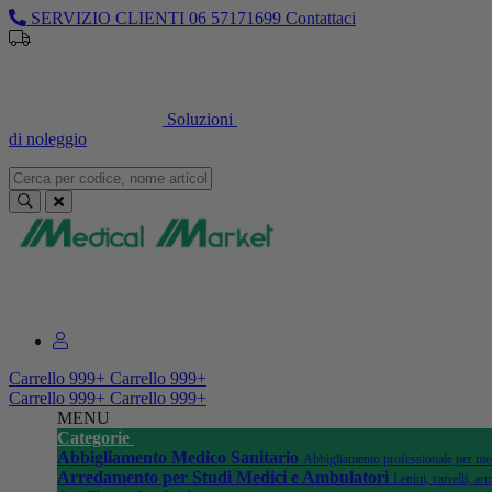
SERVIZIO CLIENTI
06 57171699
Contattaci
Soluzioni
di noleggio
Sei un professionista o un’azienda?
Registrati per il listino dedicato
Carrello
999+
Carrello
999+
Carrello
999+
Carrello
999+
MENU
Categorie
Abbigliamento Medico Sanitario
Abbigliamento professionale per medi
Arredamento per Studi Medici e Ambulatori
Lettini, carrelli, 