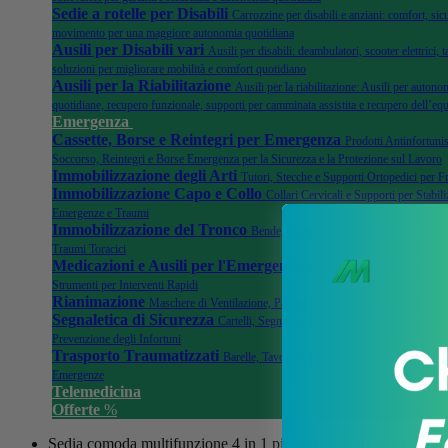
Sedie a rotelle per Disabili
Carrozzine per disabili e anziani: comfort, sicu
movimento per una maggiore autonomia quotidiana
Ausili per Disabili vari
Ausili per disabili: deambulatori, scooter elettrici, ta
soluzioni per migliorare mobilità e comfort quotidiano
Ausili per la Riabilitazione
Ausili per la riabilitazione: Ausili per autonom
quotidiane, recupero funzionale, supporti per camminata assistita e recupero dell’equ
Emergenza
Cassette, Borse e Reintegri per Emergenza
Prodotti Antinfortunis
Soccorso, Reintegri e Borse Emergenza per la Sicurezza e la Protezione sul Lavoro
Immobilizzazione degli Arti
Tutori, Stecche e Supporti Ortopedici per F
Immobilizzazione Capo e Collo
Collari Cervicali e Supporti per Stabili
Emergenze e Traumi
Immobilizzazione del Tronco
Bende, Corsetti e Dispositivi di Stabilizza
Traumi Toracici
Medicazioni e Ausili per l'Emergenza
Bende, Garze Sterili, Kit di 
Strumenti per Interventi Rapidi
Rianimazione
Maschere di Ventilazione, Palloni Rianimatori e Kit per Emer
Segnaletica di Sicurezza
Cartelli, Segnali di Emergenza, e Dispositivi di 
Prevenzione degli Infortuni
Trasporto Traumatizzati
Barelle, Tavole Spinali, Immobilizzatori e Acce
Emergenze
Telemedicina
Offerte
%
Sedia comoda multifunzione 4 in 1 pieghevole portata max 13