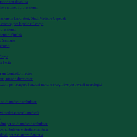
rsone con disabilità
he e altimetri professionali
azione in Laboratori, Studi Medici e Ospedali
 estetica, per la pelle e il corpo
rofessionali
menti di Qualità
 Sanitario
occorso
 Corpo
le Ferite
r un Controllo Preciso
uri, pinze e divaricatori
uzioni per recupero funzioni motorie e cognitive post eventi neurologici
di studi medici e ambulatori
vi medici e carrelli medicali
i
dini per studi medici e ambulatori
per ambulatori e strutture sanitarie.
dicali per Assistenza Sanitaria