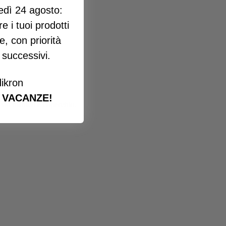
edì 24 agosto:
e i tuoi prodotti
e, con priorità
i successivi.
ikron
 VACANZE!
e con manico e coperchio.