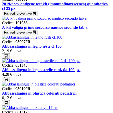
2019-ncov antigene test kit (immunofluorescenza) quantitativo
cf 25 pz
Richiedi preventivo
Codice:
101053
A-kit valigia primo soccorso nautico secondo tab a
Richiedi preventivo
Codice:
050072R
Abbassalingua in legno n/str cf.100
2,19 €
+ iva
Codice:
051348
Abbassalingua in legno sterile conf. da 100 pz.
4,28 €
+ iva
Codice:
050190R
Abbassalingua in plastica colorati pediatrici
0,12 €
+ iva
Codice:
0013123