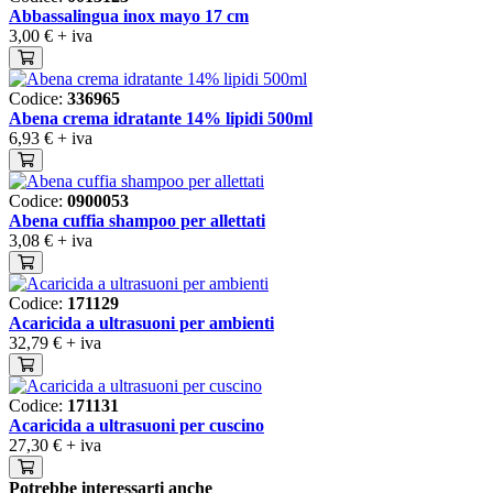
Abbassalingua inox mayo 17 cm
3,00 €
+ iva
Codice:
336965
Abena crema idratante 14% lipidi 500ml
6,93 €
+ iva
Codice:
0900053
Abena cuffia shampoo per allettati
3,08 €
+ iva
Codice:
171129
Acaricida a ultrasuoni per ambienti
32,79 €
+ iva
Codice:
171131
Acaricida a ultrasuoni per cuscino
27,30 €
+ iva
Potrebbe interessarti anche