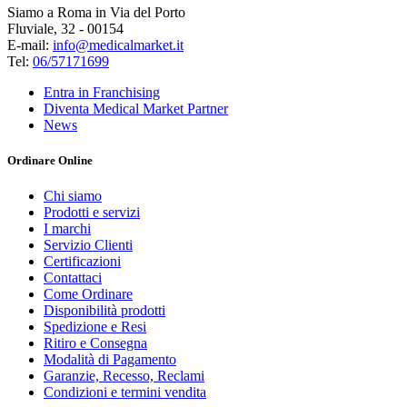
Siamo a Roma in Via del Porto
Fluviale, 32 - 00154
E-mail:
info@medicalmarket.it
Tel:
06/57171699
Entra in Franchising
Diventa Medical Market Partner
News
Ordinare Online
Chi siamo
Prodotti e servizi
I marchi
Servizio Clienti
Certificazioni
Contattaci
Come Ordinare
Disponibilità prodotti
Spedizione e Resi
Ritiro e Consegna
Modalità di Pagamento
Garanzie, Recesso, Reclami
Condizioni e termini vendita