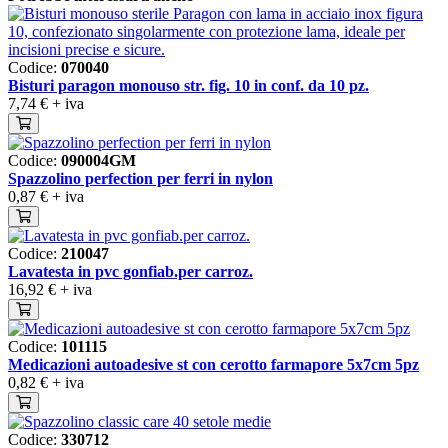
Codice:
070040
Bisturi paragon monouso str. fig. 10 in conf. da 10 pz.
7,74 €
+ iva
Codice:
090004GM
Spazzolino perfection per ferri in nylon
0,87 €
+ iva
Codice:
210047
Lavatesta in pvc gonfiab.per carroz.
16,92 €
+ iva
Codice:
101115
Medicazioni autoadesive st con cerotto farmapore 5x7cm 5pz
0,82 €
+ iva
Codice:
330712