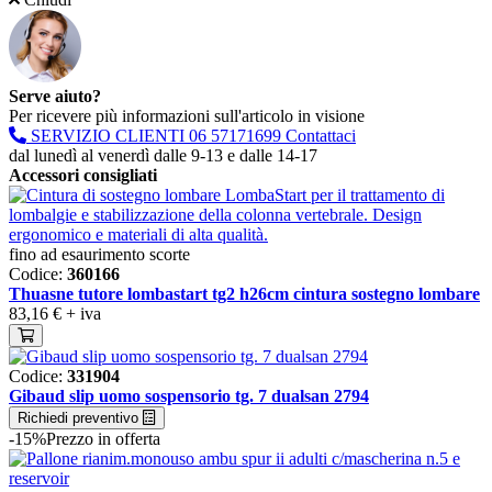
Serve aiuto?
Per ricevere più informazioni sull'articolo in visione
SERVIZIO CLIENTI
06 57171699
Contattaci
dal lunedì al venerdì dalle 9-13 e dalle 14-17
Accessori consigliati
fino ad esaurimento scorte
Codice:
360166
Thuasne tutore lombastart tg2 h26cm cintura sostegno lombare
83,16 €
+ iva
Codice:
331904
Gibaud slip uomo sospensorio tg. 7 dualsan 2794
Richiedi preventivo
-15%
Prezzo in offerta