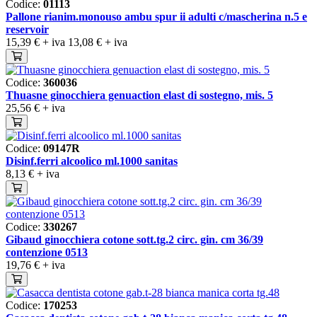
Codice:
01113
Pallone rianim.monouso ambu spur ii adulti c/mascherina n.5 e
reservoir
15,39 €
+ iva
13,08 €
+ iva
Codice:
360036
Thuasne ginocchiera genuaction elast di sostegno, mis. 5
25,56 €
+ iva
Codice:
09147R
Disinf.ferri alcoolico ml.1000 sanitas
8,13 €
+ iva
Codice:
330267
Gibaud ginocchiera cotone sott.tg.2 circ. gin. cm 36/39
contenzione 0513
19,76 €
+ iva
Codice:
170253