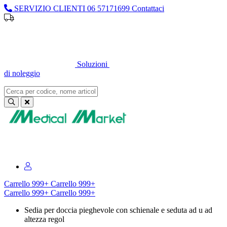
SERVIZIO CLIENTI
06 57171699
Contattaci
Sei un professionista o un’azienda?
Registrati per il listino
dedicato
Soluzioni
di noleggio
Sei un professionista o un’azienda?
Registrati per il listino dedicato
Carrello
999+
Carrello
999+
Carrello
999+
Carrello
999+
Sedia per doccia pieghevole con schienale e seduta ad u ad
altezza regol