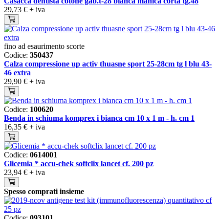
Casacca dentista cotone gab.t-28 bianca manica corta tg.48
29,73 €
+ iva
fino ad esaurimento scorte
Codice:
350437
Calza compressione up activ thuasne sport 25-28cm tg l blu 43-
46 extra
29,90 €
+ iva
Codice:
100620
Benda in schiuma komprex i bianca cm 10 x 1 m - h. cm 1
16,35 €
+ iva
Codice:
0614001
Glicemia * accu-chek softclix lancet cf. 200 pz
23,94 €
+ iva
Spesso comprati insieme
Codice:
093101