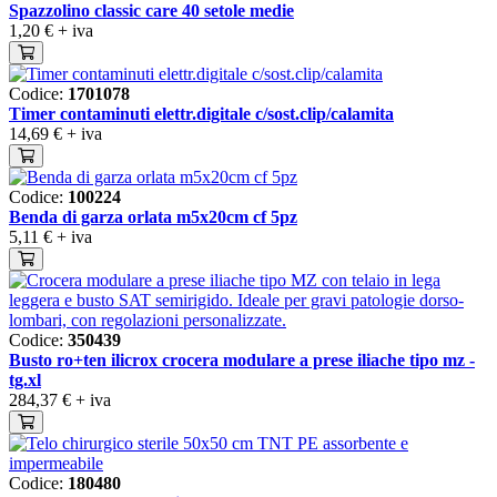
Spazzolino classic care 40 setole medie
1,20 €
+ iva
Codice:
1701078
Timer contaminuti elettr.digitale c/sost.clip/calamita
14,69 €
+ iva
Codice:
100224
Benda di garza orlata m5x20cm cf 5pz
5,11 €
+ iva
Codice:
350439
Busto ro+ten ilicrox crocera modulare a prese iliache tipo mz -
tg.xl
284,37 €
+ iva
Codice:
180480