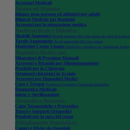
Accessori Medicali
Bilance ed Altimetri
Bilance pesa persone ed altimetri per adulti
Bilancie Mediche per Bambini
Accessori per la misurazione medica
Studio medicale e Didattica
Modelli Anatomici
Modelli anatomici del corpo umano per studi ed esami m
Tavole Anatomiche
Tavole anatomiche del corpo umano
Manichini Corpo Umano
Manichini e simulatori per simulazione medica
Dispositivi Medici vari
Misuratori di Pressione Manuali
Accessori e Ricambi per Sfigmomanometri
Prodotti per la Chirurgia
Strumenti chirurgici in Acciaio
Accessori per Dispositivi Medici
Cure e Terapie
Prodotti per la terapia e l'assistenza domiciliare
Diagnostica Medicale
Igiene e Sterilizzazione
Ortopedia e Benessere
Calze Terapeutiche e Preventive
Tutori e Supporti Ortopedici
Prodotti per la cura del corpo
Abbigliamento Ospedaliero
Camici e Divise da Ospedale