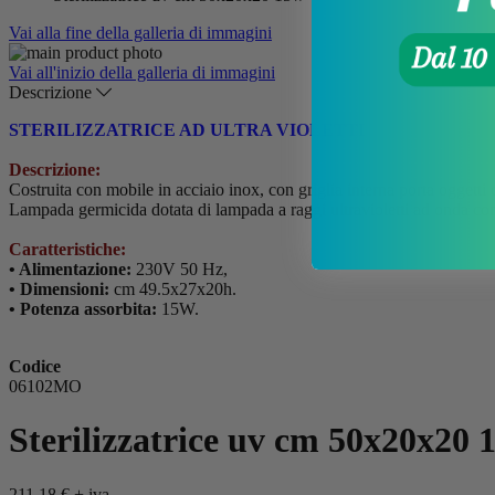
Vai alla fine della galleria di immagini
Vai all'inizio della galleria di immagini
Descrizione
STERILIZZATRICE AD ULTRA VIOLETTI
Descrizione:
Costruita con mobile in acciaio inox, con griglia interna porta oggetti d
Lampada germicida dotata di lampada a raggi ultravioletti ad onda co
Caratteristiche:
• Alimentazione:
230V 50 Hz,
• Dimensioni:
cm 49.5x27x20h.
• Potenza assorbita:
15W.
Codice
06102MO
Sterilizzatrice uv cm 50x20x20 
211,18 €
+ iva