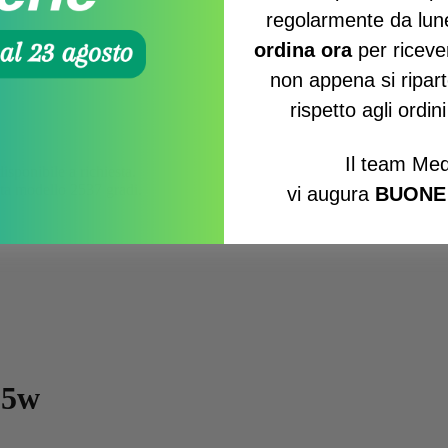
regolarmente da lun
ordina ora
per ricever
non appena si ripart
rispetto agli ordin
Il team Med
isponibile a richiesta.
rta modello 2537 gradi.
vi augura
BUONE
15w