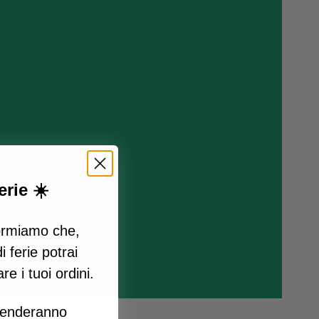
rie ☀️
formiamo che,
i ferie potrai
e i tuoi ordini.
prenderanno