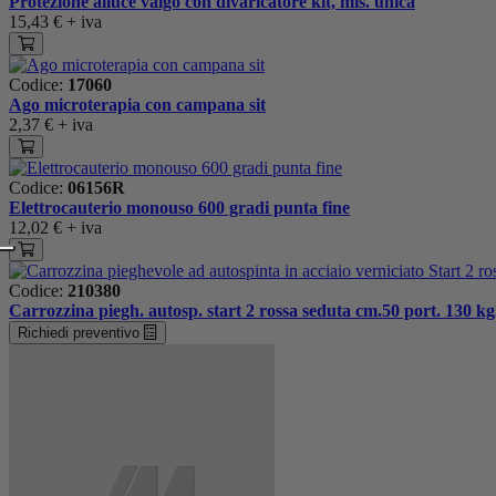
Protezione alluce valgo con divaricatore kit, mis. unica
15,43 €
+ iva
Codice:
17060
Ago microterapia con campana sit
2,37 €
+ iva
Codice:
06156R
Elettrocauterio monouso 600 gradi punta fine
12,02 €
+ iva
Codice:
210380
Carrozzina piegh. autosp. start 2 rossa seduta cm.50 port. 130 k
Richiedi preventivo