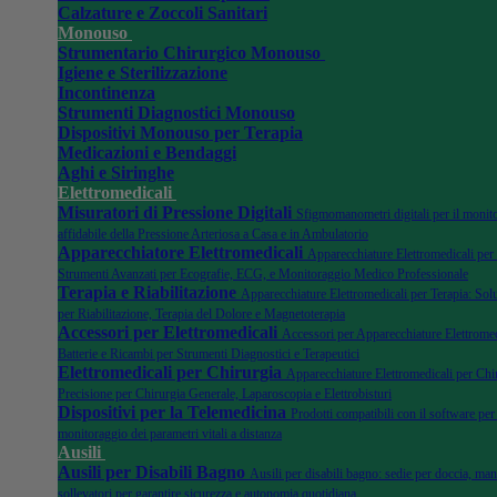
Calzature e Zoccoli Sanitari
Monouso
Strumentario Chirurgico Monouso
Igiene e Sterilizzazione
Incontinenza
Strumenti Diagnostici Monouso
Dispositivi Monouso per Terapia
Medicazioni e Bendaggi
Aghi e Siringhe
Elettromedicali
Misuratori di Pressione Digitali
Sfigmomanometri digitali per il monit
affidabile della Pressione Arteriosa a Casa e in Ambulatorio
Apparecchiatore Elettromedicali
Apparecchiature Elettromedicali per
Strumenti Avanzati per Ecografie, ECG, e Monitoraggio Medico Professionale
Terapia e Riabilitazione
Apparecchiature Elettromedicali per Terapia: Sol
per Riabilitazione, Terapia del Dolore e Magnetoterapia
Accessori per Elettromedicali
Accessori per Apparecchiature Elettromedi
Batterie e Ricambi per Strumenti Diagnostici e Terapeutici
Elettromedicali per Chirurgia
Apparecchiature Elettromedicali per Chir
Precisione per Chirurgia Generale, Laparoscopia e Elettrobisturi
Dispositivi per la Telemedicina
Prodotti compatibili con il software per 
monitoraggio dei parametri vitali a distanza
Ausili
Ausili per Disabili Bagno
Ausili per disabili bagno: sedie per doccia, man
sollevatori per garantire sicurezza e autonomia quotidiana