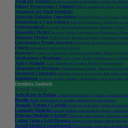
Ausili per Anziani
Soluzioni per migliorare la mobilità e l'autonomia delle pe
Bilance Pesapersone e Altimetri
Bilance pesapersone digitali, meccanic
Strumenti per Studi Dentistici
Materiale Didattico Ospedaliero
Materiale Didattico per Esami e Form
Disinfezione e Cura Estetica
Soluzioni disinfettanti e prodotti per la cura
Elettromedicali
Dispositivi Elettromedicali Avanzati per Diagnosi e Terapie P
Dispositivi Medici
Dispositivi Medici Professionali per Diagnostica e Tratta
Monouso Medico
Prodotti Medici Monouso per Igiene e Sicurezza in Ambito
Emergenza e Pronto Soccorso
Attrezzature per Emergenza e Pronto S
Fitness
Attrezzature e Accessori per il Fitness
Benessere
Prodotti per il Benessere: Soluzioni per Equilibrio, Relax e Cura del
Medicazioni e Bendaggi
Garze, Cerotti, Bende e Soluzioni per la Cura del
Aghi e Siringhe
Aghi e Siringhe per Procedure Mediche e Infermieristiche
Misuratori di Pressione
Sfigmomanometri Digitali, Manuali e da Polso pe
Strumenti Chirurgici
Strumenti chirurgici di precisione, dalle forbici ai bist
Riabilizione
Ausili per recupero mobilità, coordinazione e forza muscolare, sol
Forniture Sanitarie
Arredi Medici
Articoli per la Pulizia
Prodotti professionali per la pulizia e sanificazione 
Barelle
Barelle professionali per ospedali, ambulatori e pronto soccorso
Armadi, Vetrine e Carrelli
Armadi per studi medici, vetrine per dispositi
Lampade Mediche
Lampade mediche professionali per cliniche e ambulator
Poltrone Mediche e Arredi
Poltrone per visite mediche, scrivanie e como
Lettini Visita e Letti Degenza
Lettini da visita medica e letti da degenza 
Arredi Medici e complementi
Poltrone Relax, Sollevatori e Prodotti Me