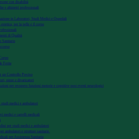
rsone con disabilità
he e altimetri professionali
azione in Laboratori, Studi Medici e Ospedali
 estetica, per la pelle e il corpo
rofessionali
menti di Qualità
 Sanitario
occorso
 Corpo
le Ferite
r un Controllo Preciso
uri, pinze e divaricatori
uzioni per recupero funzioni motorie e cognitive post eventi neurologici
di studi medici e ambulatori
vi medici e carrelli medicali
i
dini per studi medici e ambulatori
per ambulatori e strutture sanitarie.
dicali per Assistenza Sanitaria