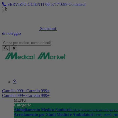
SERVIZIO CLIENTI
06 57171699
Contattaci
Soluzioni
di noleggio
Sei un professionista o un’azienda?
Registrati per il listino dedicato
Carrello
999+
Carrello
999+
Carrello
999+
Carrello
999+
MENU
Categorie
Abbigliamento Medico Sanitario
Abbigliamento professionale per medi
Arredamento per Studi Medici e Ambulatori
Lettini, carrelli, 