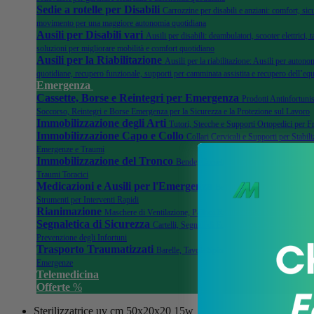
Sedie a rotelle per Disabili
Carrozzine per disabili e anziani: comfort, sicu
movimento per una maggiore autonomia quotidiana
Ausili per Disabili vari
Ausili per disabili: deambulatori, scooter elettrici, ta
soluzioni per migliorare mobilità e comfort quotidiano
Ausili per la Riabilitazione
Ausili per la riabilitazione: Ausili per autonom
quotidiane, recupero funzionale, supporti per camminata assistita e recupero dell’equ
Emergenza
Cassette, Borse e Reintegri per Emergenza
Prodotti Antinfortunis
Soccorso, Reintegri e Borse Emergenza per la Sicurezza e la Protezione sul Lavoro
Immobilizzazione degli Arti
Tutori, Stecche e Supporti Ortopedici per F
Immobilizzazione Capo e Collo
Collari Cervicali e Supporti per Stabili
Emergenze e Traumi
Immobilizzazione del Tronco
Bende, Corsetti e Dispositivi di Stabilizza
Traumi Toracici
Medicazioni e Ausili per l'Emergenza
Bende, Garze Sterili, Kit di 
Strumenti per Interventi Rapidi
Rianimazione
Maschere di Ventilazione, Palloni Rianimatori e Kit per Emer
Segnaletica di Sicurezza
Cartelli, Segnali di Emergenza, e Dispositivi di 
Prevenzione degli Infortuni
Trasporto Traumatizzati
Barelle, Tavole Spinali, Immobilizzatori e Acce
Emergenze
Telemedicina
Offerte
%
Sterilizzatrice uv cm 50x20x20 15w