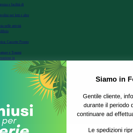
rezza e facilità di
volini per letti e altre
ia nelle attività
ilibrio
tica: Cassette Pronto
ratture e Traumi
zzazione in
zione per Fratture e
Siamo in Fe
Primo Soccorso e
genze Mediche
Gentile cliente, in
Segnalazione per la
urante il periodo d
d
ssori per Soccorso e
continuare ad effettuar
Le spedizioni ri