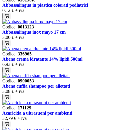
Abbassalingua in plastica colorati pediatrici
0,12 €
+ iva
Codice:
0013123
Abbassalingua inox mayo 17 cm
3,00 €
+ iva
Codice:
336965
Abena crema idratante 14% lipidi 500ml
6,93 €
+ iva
Codice:
0900053
Abena cuffia shampoo per allettati
3,08 €
+ iva
Codice:
171129
Acaricida a ultrasuoni per ambienti
32,79 €
+ iva