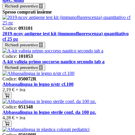
spec. 4mm
Richiedi preventivo
Spesso comprati insieme
Codice:
093101
2019-ncov antigene test kit (immunofluorescenza) quantitativo
cf 25 pz
Richiedi preventivo
Codice:
101053
A-kit valigia primo soccorso nautico secondo tab a
Richiedi preventivo
Codice:
050072R
Abbassalingua in legno n/str cf.100
2,19 €
+ iva
Codice:
051348
Abbassalingua in legno sterile conf. da 100 pz.
4,28 €
+ iva
Codice:
050190R