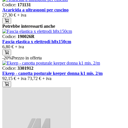
Codice:
171131
Acaricida a ultrasuoni per cuscino
27,30 €
+ iva
Potrebbe interessarti anche
Codice:
190026R
Fascia elastica x elettrodi h8x150cm
6,80 €
+ iva
-20%
Prezzo in offerta
Codice:
3301912
Ekeep - canotta posturale keeper donna k1 mis. 2/m
92,15 €
+ iva
73,72 €
+ iva