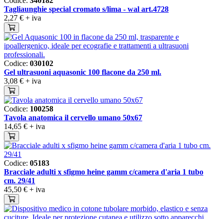
Codice:
340182
Tagliaunghie special cromato s/lima - wal art.4728
2,27 €
+ iva
Codice:
030102
Gel ultrasuoni aquasonic 100 flacone da 250 ml.
3,08 €
+ iva
Codice:
100258
Tavola anatomica il cervello umano 50x67
14,65 €
+ iva
Codice:
05183
Bracciale adulti x sfigmo heine gamm c/camera d'aria 1 tubo
cm. 29/41
45,50 €
+ iva