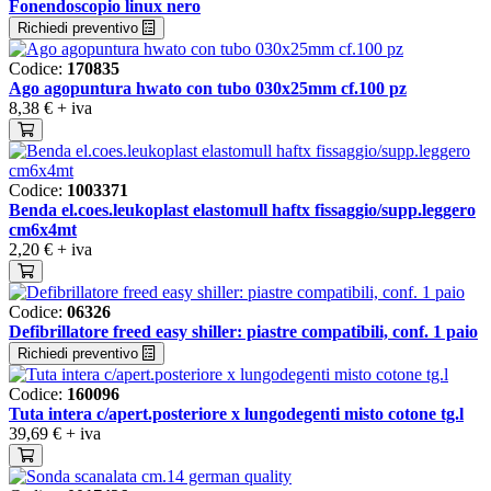
Fonendoscopio linux nero
Richiedi preventivo
Codice:
170835
Ago agopuntura hwato con tubo 030x25mm cf.100 pz
8,38 €
+ iva
Codice:
1003371
Benda el.coes.leukoplast elastomull haftx fissaggio/supp.leggero
cm6x4mt
2,20 €
+ iva
Codice:
06326
Defibrillatore freed easy shiller: piastre compatibili, conf. 1 paio
Richiedi preventivo
Codice:
160096
Tuta intera c/apert.posteriore x lungodegenti misto cotone tg.l
39,69 €
+ iva