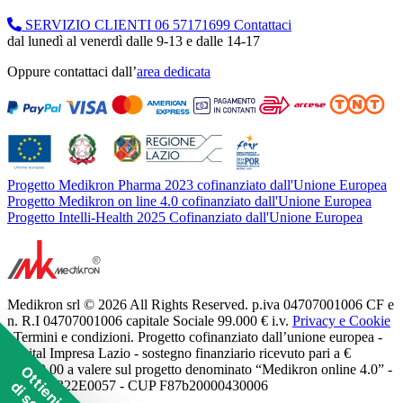
SERVIZIO CLIENTI
06 57171699
Contattaci
dal lunedì al venerdì dalle 9-13 e dalle 14-17
Oppure contattaci dall’
area dedicata
Progetto Medikron Pharma 2023 cofinanziato dall'Unione Europea
Progetto Medikron on line 4.0 cofinanziato dall'Unione Europea
Progetto Intelli-Health 2025 Cofinanziato dall'Unione Europea
Medikron srl © 2026 All Rights Reserved. p.iva 04707001006 CF e
n. R.I 04707001006 capitale Sociale 99.000 € i.v.
Privacy e Cookie
| Termini e condizioni. Progetto cofinanziato dall’unione europea -
Digital Impresa Lazio - sostegno finanziario ricevuto pari a €
11.250,00 a valere sul progetto denominato “Medikron online 4.0” -
Ottieni 10€
POR A0322E0057 - CUP F87b20000430006