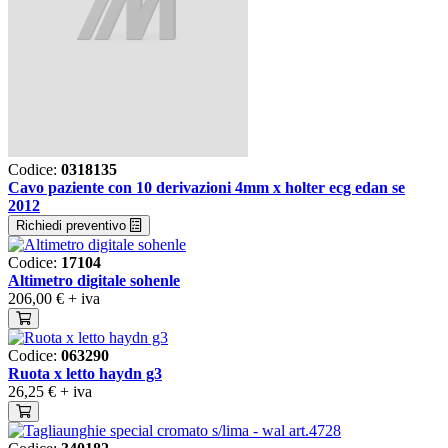
Codice:
0318135
Cavo paziente con 10 derivazioni 4mm x holter ecg edan se
2012
Richiedi preventivo
Codice:
17104
Altimetro digitale sohenle
206,00 €
+ iva
Codice:
063290
Ruota x letto haydn g3
26,25 €
+ iva