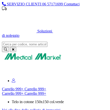
SERVIZIO CLIENTI
06 57171699
Contattaci
Sei un professionista o un’azienda?
Registrati per il listino
dedicato
Soluzioni
di noleggio
Sei un professionista o un’azienda?
Registrati per il listino dedicato
Carrello
999+
Carrello
999+
Carrello
999+
Carrello
999+
Telo in cotone 150x150 col.verde