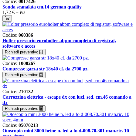
Codice:
0017426
Sonda scanalata cm.14 german quality
1,72 €
+ iva
Codice:
060386
Holter pressorio euroholter abpm completo di registrat,
software e acces
Richiedi preventivo
Codice:
1000267
Compresse garza str 18x40 cf. da 2700 pz.
Richiedi preventivo
Codice:
210132
Carrozzina elettrica - escape dx con luci, sed. cm.46 comando a
dx
Richiedi preventivo
Codice:
05070213
Otoscopio mini 3000 heine n. led a fo d-008.70.301 man.ric. 10