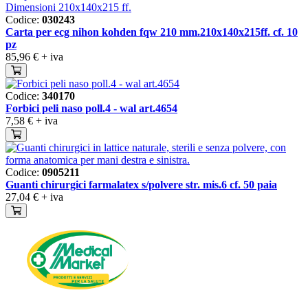
Codice:
030243
Carta per ecg nihon kohden fqw 210 mm.210x140x215ff. cf. 10
pz
85,96 €
+ iva
Codice:
340170
Forbici peli naso poll.4 - wal art.4654
7,58 €
+ iva
Codice:
0905211
Guanti chirurgici farmalatex s/polvere str. mis.6 cf. 50 paia
27,04 €
+ iva