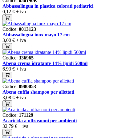
Codice:
050190R
Abbassalingua in plastica colorati pediatrici
0,12 €
+ iva
Codice:
0013123
Abbassalingua inox mayo 17 cm
3,00 €
+ iva
Codice:
336965
Abena crema idratante 14% lipidi 500ml
6,93 €
+ iva
Codice:
0900053
Abena cuffia shampoo per allettati
3,08 €
+ iva
Codice:
171129
Acaricida a ultrasuoni per ambienti
32,79 €
+ iva