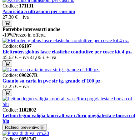
Codice:
171131
Acaricida a ultrasuoni per cuscino
27,30 €
+ iva
Potrebbe interessarti anche
-10%
Prezzo in offerta
Codice:
06197
Elettroter. globus fasce elastiche conduttive per cosce kit 4 pz.
45,62 €
+ iva
41,06 €
+ iva
Codice:
090267R
Guanto su carta in pvc str tg. grande cf.100 pz.
12,25 €
+ iva
Codice:
1102802
Lettino legno valigia koori alt var c/foro poggiatesta e borsa col
blu
Richiedi preventivo
Codice:
0051342