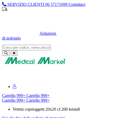
SERVIZIO CLIENTI
06 57171699
Contattaci
Sei un professionista o un’azienda?
Registrati per il listino
dedicato
Soluzioni
di noleggio
Sei un professionista o un’azienda?
Registrati per il listino dedicato
Carrello
999+
Carrello
999+
Carrello
999+
Carrello
999+
Vetrini coprioggetti 20x20 cf.200 kristall