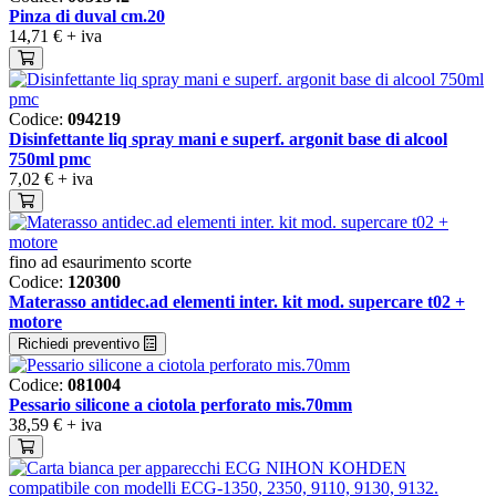
Pinza di duval cm.20
14,71 €
+ iva
Codice:
094219
Disinfettante liq spray mani e superf. argonit base di alcool
750ml pmc
7,02 €
+ iva
fino ad esaurimento scorte
Codice:
120300
Materasso antidec.ad elementi inter. kit mod. supercare t02 +
motore
Richiedi preventivo
Codice:
081004
Pessario silicone a ciotola perforato mis.70mm
38,59 €
+ iva