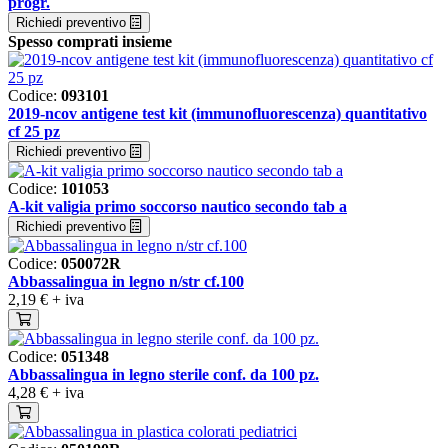
progr.
Richiedi preventivo
Spesso comprati insieme
Codice:
093101
2019-ncov antigene test kit (immunofluorescenza) quantitativo
cf 25 pz
Richiedi preventivo
Codice:
101053
A-kit valigia primo soccorso nautico secondo tab a
Richiedi preventivo
Codice:
050072R
Abbassalingua in legno n/str cf.100
2,19 €
+ iva
Codice:
051348
Abbassalingua in legno sterile conf. da 100 pz.
4,28 €
+ iva