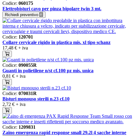
Codice:
060175
Elettrobisturi cavo per pinza bipolare twin 3 mt.
Richiedi preventivo
Codice:
120701
Collare cervicale rigido in plastica mis. xl tipo schanz
17,48 €
+ iva
Codice:
090055R
Guanti in polietilene n/st cf.100 pz mis. unica
0,81 €
+ iva
Codice:
070031R
Bisturi monouso sterili n.23 cf.10
2,72 €
+ iva
Codice:
1209831
Zaino emergenza rapid response small 29.2l 4 sacche interne