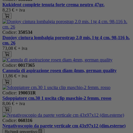
Kukident complete tenuta forte crema neutro 47gr.
8,23 €
+ iva
Codice:
350534
Donjoy cintura lombalgia porostrap 2.0 mis. l tg 4 cm. 98-116 h.
cm. 26
73,08 €
+ iva
Codice:
0017365
Cannula di aspirazione rosen diam 4mm, german quality
13,86 €
+ iva
Codice:
190031R
Sdoppiatore cm.30 1 uscita clip maschio-2 femm. rosso
8,06 €
+ iva
Codice:
060316
Negativoscopio da parete verticale cm 43x97x12 (dim.esterne)
Richiedi preventivo