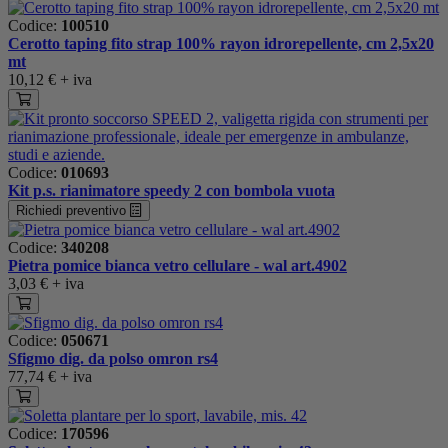
Codice:
100510
Cerotto taping fito strap 100% rayon idrorepellente, cm 2,5x20
mt
10,12 €
+ iva
Codice:
010693
Kit p.s. rianimatore speedy 2 con bombola vuota
Richiedi preventivo
Codice:
340208
Pietra pomice bianca vetro cellulare - wal art.4902
3,03 €
+ iva
Codice:
050671
Sfigmo dig. da polso omron rs4
77,74 €
+ iva
Codice:
170596