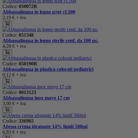
Codice:
050072R
Abbassalingua in legno n/str cf.100
2,19 €
+ iva
Codice:
051348
Abbassalingua in legno sterile conf. da 100 pz.
4,28 €
+ iva
Codice:
050190R
Abbassalingua in plastica colorati pediatrici
0,12 €
+ iva
Codice:
0013123
Abbassalingua inox mayo 17 cm
3,00 €
+ iva
Codice:
336965
Abena crema idratante 14% lipidi 500ml
6,93 €
+ iva