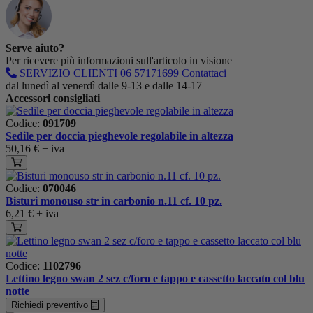
Serve aiuto?
Per ricevere più informazioni sull'articolo in visione
SERVIZIO CLIENTI
06 57171699
Contattaci
dal lunedì al venerdì dalle 9-13 e dalle 14-17
Accessori consigliati
Codice:
091709
Sedile per doccia pieghevole regolabile in altezza
50,16 €
+ iva
Codice:
070046
Bisturi monouso str in carbonio n.11 cf. 10 pz.
6,21 €
+ iva
Codice:
1102796
Lettino legno swan 2 sez c/foro e tappo e cassetto laccato col blu
notte
Richiedi preventivo