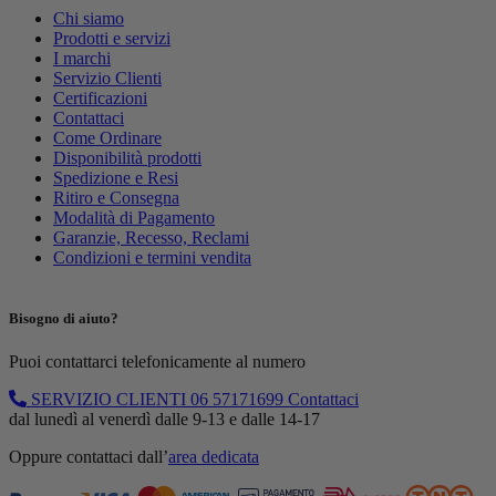
Chi siamo
Prodotti e servizi
I marchi
Servizio Clienti
Certificazioni
Contattaci
Come Ordinare
Disponibilità prodotti
Spedizione e Resi
Ritiro e Consegna
Modalità di Pagamento
Garanzie, Recesso, Reclami
Condizioni e termini vendita
Bisogno di aiuto?
Puoi contattarci telefonicamente al numero
SERVIZIO CLIENTI
06 57171699
Contattaci
dal lunedì al venerdì dalle 9-13 e dalle 14-17
Oppure contattaci dall’
area dedicata