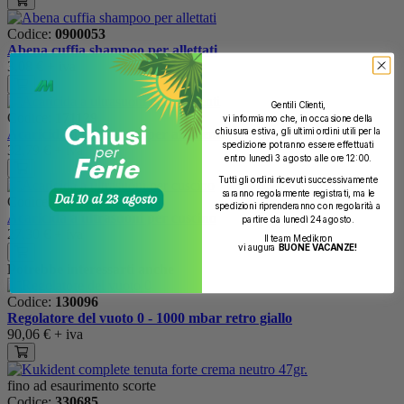
Codice:
0900053
Abena cuffia shampoo per allettati
3,08 €
+ iva
Gentili Clienti,
Codice:
171129
vi informiamo che, in occasione della
chiusura estiva, gli ultimi ordini utili per la
Acaricida a ultrasuoni per ambienti
spedizione potranno essere effettuati
32,79 €
+ iva
entro lunedì 3 agosto alle ore 12:00.
Tutti gli ordini ricevuti successivamente
saranno regolarmente registrati, ma le
Codice:
171131
spedizioni riprenderanno con regolarità a
Acaricida a ultrasuoni per cuscino
partire da lunedì 24 agosto.
27,30 €
+ iva
Il team Medikron
vi augura
BUONE VACANZE!
Potrebbe interessarti anche
Codice:
130096
Regolatore del vuoto 0 - 1000 mbar retro giallo
90,06 €
+ iva
fino ad esaurimento scorte
Codice:
330685