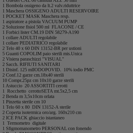
1 Guedel CAL 00 cannula AZZ 50 mm
1 Bombola ossigeno da lt.2 valv.riduttrice
1 Maschera OSSIGENO ADULTI RESERVOIRE
1 POCKET MASK Maschera resp.
1 aspiratore a pistola VACUUM PUMP
2 Soluzione fisiol 500 ml FLACONE / CE
1 Forbici lister CM.19 DIN 58279-A190
1 collare ADULTI regolabile
1 collare PEDIATRICO regolabile
2 Telo 40 x 60 DIN 13152-BR per ustioni
5 Guanti COPOLIM paio sterili mis.Unica
2 Visiera paraschizzi "VISUAL"
2 Sacch. RIFIUTI SANITARI
1 Disinf. 125 mlIODOPOVID. 10% iodio PMC
2 Conf.12 garze cm.18x40 sterili
10 Compr.25pz cm 10x10 garze sterili
1 Astuccio 20 ASSORTITI cerotti
1 Rocchetto cerottoSETA mt.5x2,5 cm
2 Benda m 3,5x10cm orlata
1 Pinzetta sterile cm 10
1 Telo 60 x 80 DIN 13152-A sterile
2 Coperta isotermica oro/arg. 160x210 cm
2 ICE PACK ghiaccio istantaneo
1 Termometro digitale
1 Sfigmomanometro PERSONAL con fonendo