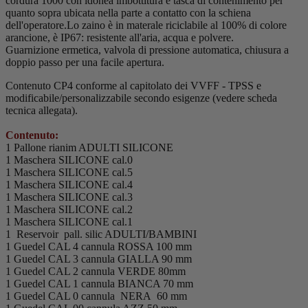
cordura 1000 con idonea imbottitura e tasca di contenimento per
quanto sopra ubicata nella parte a contatto con la schiena
dell'operatore.Lo zaino è in materale riciclabile al 100% di colore
arancione, è IP67: resistente all'aria, acqua e polvere.
Guarnizione ermetica, valvola di pressione automatica, chiusura a
doppio passo per una facile apertura.
Contenuto CP4 conforme al capitolato dei VVFF - TPSS e
modificabile/personalizzabile secondo esigenze (vedere scheda
tecnica allegata).
Contenuto:
1 Pallone rianim ADULTI SILICONE
1 Maschera SILICONE cal.0
1 Maschera SILICONE cal.5
1 Maschera SILICONE cal.4
1 Maschera SILICONE cal.3
1 Maschera SILICONE cal.2
1 Maschera SILICONE cal.1
1 Reservoir pall. silic ADULTI/BAMBINI
1 Guedel CAL 4 cannula ROSSA 100 mm
1 Guedel CAL 3 cannula GIALLA 90 mm
1 Guedel CAL 2 cannula VERDE 80mm
1 Guedel CAL 1 cannula BIANCA 70 mm
1 Guedel CAL 0 cannula NERA 60 mm