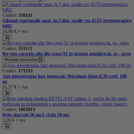
Codice:
330241
Gibaud coprispalle anat. tg.3 dist. spalle cm 45/55 termoterapico
0402
34,96 €
+ iva
Codice:
351121
Ro+ten corsetto alto lite-cross 91 in tessuto sensitive,tg. xs - nero
Richiedi preventivo
Codice:
171533
Ago mesoterapia luer mesoram 30gx4mm diam 0.30 conf. 100
pz
21,57 €
+ iva
Codice:
1001013
Rete elast.mt.50 ms/1 cf.da 50 mt.
3,26 €
+ iva