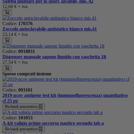
Soletta plantare per lo sport, lavabile, mis. 42
12,60 €
+ iva
Codice:
170376
Zoccolo autoclavabile-antistatico bianco mis.41
23,14 €
+ iva
Codice:
0918031
Dispenser manuale sapone liquido con vaschetta 1lt
27,54 €
+ iva
Spesso comprati insieme
Codice:
093101
2019-ncov antigene test kit (immunofluorescenza) quantitativo
cf 25 pz
Richiedi preventivo
Codice:
101053
A-kit valigia primo soccorso nautico secondo tab a
Richiedi preventivo