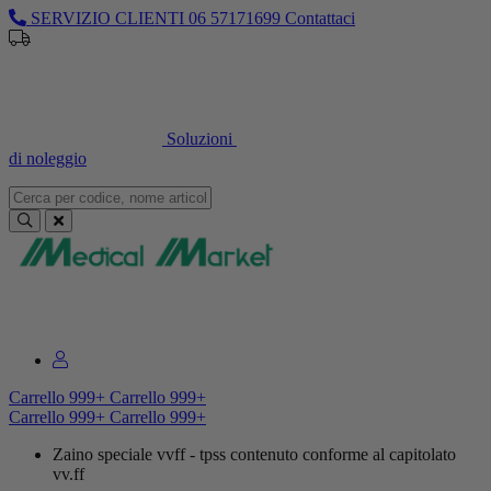
SERVIZIO CLIENTI
06 57171699
Contattaci
Sei un professionista o un’azienda?
Registrati per il listino
dedicato
Soluzioni
di noleggio
Sei un professionista o un’azienda?
Registrati per il listino dedicato
Carrello
999+
Carrello
999+
Carrello
999+
Carrello
999+
Zaino speciale vvff - tpss contenuto conforme al capitolato
vv.ff