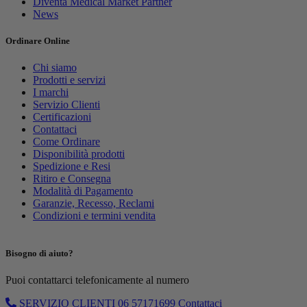
Diventa Medical Market Partner
News
Ordinare Online
Chi siamo
Prodotti e servizi
I marchi
Servizio Clienti
Certificazioni
Contattaci
Come Ordinare
Disponibilità prodotti
Spedizione e Resi
Ritiro e Consegna
Modalità di Pagamento
Garanzie, Recesso, Reclami
Condizioni e termini vendita
Bisogno di aiuto?
Puoi contattarci telefonicamente al numero
SERVIZIO CLIENTI
06 57171699
Contattaci