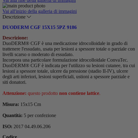
Vai alla fine della galleria di immagini
Vai all'inizio della galleria di immagini
Descrizione
DUODERM CGF 15X15 5PZ 9186
Descrizione:
DuoDERM® CGF è una medicazione idrocolloidale in grado di
trattenere l'essudato, usata per lesioni a spessore totale o parziale con
livelli scarso o moderato di essudato.
Incorpora una particolare formulazione idrocolloidale ConvaTec.
DuoDERM® CGF è indicata per l'utilizzo su lesioni cutanee, tra cui
lesioni a spessore totale, ulcere da pressione (stadio II-IV), ulcere
degli arti inferiori, lesioni superficiali, ustioni a spessore parziale e
siti donatori.
Attenzione:
questo prodotto
non
contiene lattice
.
Misura:
15x15 Cm
Quantità:
5 per confezione
ISO:
2017 04.49.06.206
Codice