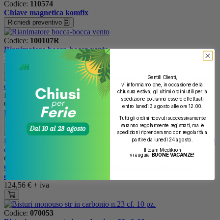
Codice:
110574
Chiave magnetica komfix
Richiedi preventivo
Codice:
100107R
Rianimatore bocca-bocca vento
1,81 €
+ iva
Gentili Clienti,
vi informiamo che, in occasione della
chiusura estiva, gli ultimi ordini utili per la
fino ad esaurimento scorte
spedizione potranno essere effettuati
Codice:
120338
entro lunedì 3 agosto alle ore 12:00.
Bastone donna in alluminio patty
Tutti gli ordini ricevuti successivamente
Richiedi preventivo
saranno regolarmente registrati, ma le
spedizioni riprenderanno con regolarità a
partire da lunedì 24 agosto.
Il team Medikron
vi augura
BUONE VACANZE!
Codice:
020656
Cuscino antidec.a bolle d'aria a microinterscambio in pvc
cm.45x40x6h
124,56 €
+ iva
Codice:
070053