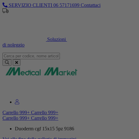
SERVIZIO CLIENTI
06 57171699
Contattaci
Sei un professionista o un’azienda?
Registrati per il listino
dedicato
Soluzioni
di noleggio
Sei un professionista o un’azienda?
Registrati per il listino dedicato
Carrello
999+
Carrello
999+
Carrello
999+
Carrello
999+
Duoderm cgf 15x15 5pz 9186