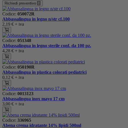
Richiedi preventivo
Codice:
050072R
Abbassalingua in legno n/str cf.100
2,19 €
+ iva
Codice:
051348
Abbassalingua in legno sterile conf. da 100 pz.
4,28 €
+ iva
Codice:
050190R
Abbassalingua in plastica colorati pediatrici
0,12 €
+ iva
Codice:
0013123
Abbassalingua inox mayo 17 cm
3,00 €
+ iva
Codice:
336965
Abena crema idratante 14% lipidi 500ml