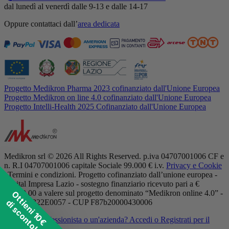
dal lunedì al venerdì dalle 9-13 e dalle 14-17
Oppure contattaci dall’
area dedicata
Progetto Medikron Pharma 2023 cofinanziato dall'Unione Europea
Progetto Medikron on line 4.0 cofinanziato dall'Unione Europea
Progetto Intelli-Health 2025 Cofinanziato dall'Unione Europea
Medikron srl © 2026 All Rights Reserved. p.iva 04707001006 CF e
n. R.I 04707001006 capitale Sociale 99.000 € i.v.
Privacy e Cookie
| Termini e condizioni. Progetto cofinanziato dall’unione europea -
Digital Impresa Lazio - sostegno finanziario ricevuto pari a €
11.250,00 a valere sul progetto denominato “Medikron online 4.0” -
Ottieni 10€
di sconto!
POR A0322E0057 - CUP F87b20000430006
Sei un professionista o un'azienda?
Accedi o Registrati per il
listino dedicato