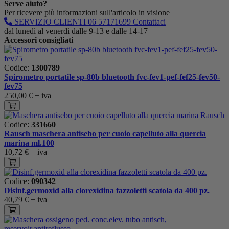
Serve aiuto?
Per ricevere più informazioni sull'articolo in visione
SERVIZIO CLIENTI
06 57171699
Contattaci
dal lunedì al venerdì dalle 9-13 e dalle 14-17
Accessori consigliati
Codice:
1300789
Spirometro portatile sp-80b bluetooth fvc-fev1-pef-fef25-fev50-
fev75
250,00 €
+ iva
Codice:
331660
Rausch maschera antisebo per cuoio capelluto alla quercia
marina ml.100
10,72 €
+ iva
Codice:
090342
Disinf.germoxid alla clorexidina fazzoletti scatola da 400 pz.
40,79 €
+ iva