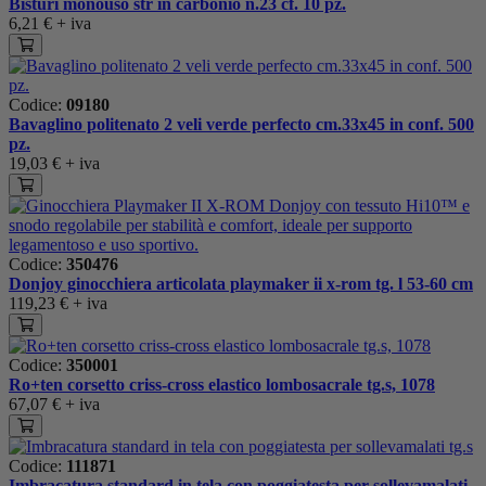
Bisturi monouso str in carbonio n.23 cf. 10 pz.
6,21 €
+ iva
Codice:
09180
Bavaglino politenato 2 veli verde perfecto cm.33x45 in conf. 500
pz.
19,03 €
+ iva
Codice:
350476
Donjoy ginocchiera articolata playmaker ii x-rom tg. l 53-60 cm
119,23 €
+ iva
Codice:
350001
Ro+ten corsetto criss-cross elastico lombosacrale tg.s, 1078
67,07 €
+ iva
Codice:
111871
Imbracatura standard in tela con poggiatesta per sollevamalati