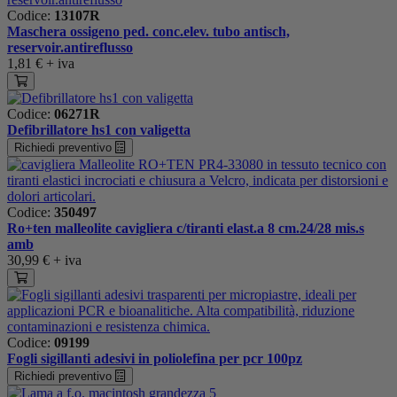
Codice:
13107R
Maschera ossigeno ped. conc.elev. tubo antisch,
reservoir.antireflusso
1,81 €
+ iva
Codice:
06271R
Defibrillatore hs1 con valigetta
Richiedi preventivo
Codice:
350497
Ro+ten malleolite cavigliera c/tiranti elast.a 8 cm.24/28 mis.s
amb
30,99 €
+ iva
Codice:
09199
Fogli sigillanti adesivi in poliolefina per pcr 100pz
Richiedi preventivo