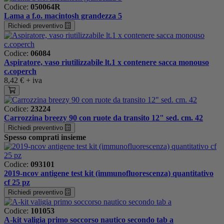
Codice:
050064R
Lama a f.o. macintosh grandezza 5
Richiedi preventivo
Codice:
06084
Aspiratore, vaso riutilizzabile lt.1 x contenere sacca monouso
c.coperch
8,42 €
+ iva
Codice:
23224
Carrozzina breezy 90 con ruote da transito 12" sed. cm. 42
Richiedi preventivo
Spesso comprati insieme
Codice:
093101
2019-ncov antigene test kit (immunofluorescenza) quantitativo
cf 25 pz
Richiedi preventivo
Codice:
101053
A-kit valigia primo soccorso nautico secondo tab a