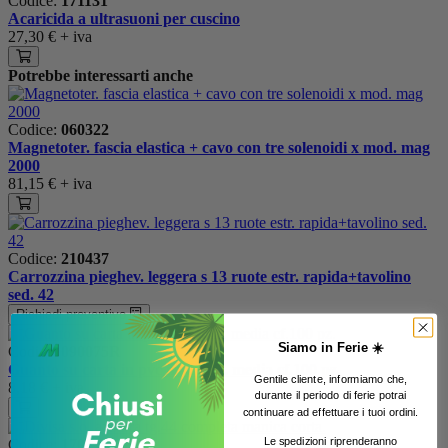
Codice:
171131
Acaricida a ultrasuoni per cuscino
27,30 €
+ iva
Potrebbe interessarti anche
Codice:
060322
Magnetoter. fascia elastica + cavo con tre solenoidi x mod. mag
2000
81,15 €
+ iva
Codice:
210437
Carrozzina pieghev. leggera s 13 ruote estr. rapida+tavolino
sed. 42
Richiedi preventivo
Siamo in Ferie ☀️
Codice:
090075R
Guanto su carta in pvc n/str mis. media cf.100 pz.
Gentile cliente, informiamo che,
8,18 €
+ iva
urante il periodo di ferie potrai
d
continuare ad effettuare i tuoi ordini.
Le spedizioni riprenderanno
Codice:
170214