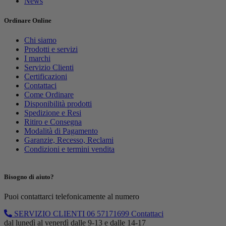
News
Ordinare Online
Chi siamo
Prodotti e servizi
I marchi
Servizio Clienti
Certificazioni
Contattaci
Come Ordinare
Disponibilità prodotti
Spedizione e Resi
Ritiro e Consegna
Modalità di Pagamento
Garanzie, Recesso, Reclami
Condizioni e termini vendita
Bisogno di aiuto?
Puoi contattarci telefonicamente al numero
SERVIZIO CLIENTI
06 57171699
Contattaci
dal lunedì al venerdì dalle 9-13 e dalle 14-17