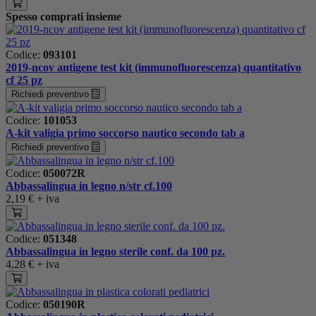
Spesso comprati insieme
Codice:
093101
2019-ncov antigene test kit (immunofluorescenza) quantitativo
cf 25 pz
Richiedi preventivo
Codice:
101053
A-kit valigia primo soccorso nautico secondo tab a
Richiedi preventivo
Codice:
050072R
Abbassalingua in legno n/str cf.100
2,19 €
+ iva
Codice:
051348
Abbassalingua in legno sterile conf. da 100 pz.
4,28 €
+ iva
Codice:
050190R