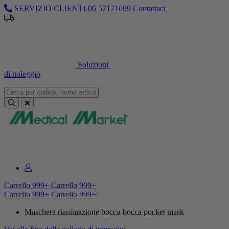
SERVIZIO CLIENTI
06 57171699
Contattaci
Sei un professionista o un’azienda?
Registrati per il listino
dedicato
Soluzioni
di noleggio
Sei un professionista o un’azienda?
Registrati per il listino dedicato
Carrello
999+
Carrello
999+
Carrello
999+
Carrello
999+
Maschera rianimazione bocca-bocca pocket mask