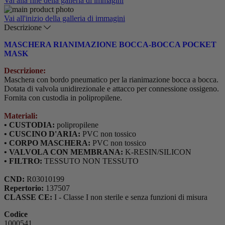
Vai alla fine della galleria di immagini
Vai all'inizio della galleria di immagini
Descrizione
MASCHERA RIANIMAZIONE BOCCA-BOCCA POCKET
MASK
Descrizione:
Maschera con bordo pneumatico per la rianimazione bocca a bocca.
Dotata di valvola unidirezionale e attacco per connessione ossigeno.
Fornita con custodia in polipropilene.
Materiali:
• CUSTODIA:
polipropilene
• CUSCINO D'ARIA:
PVC non tossico
• CORPO MASCHERA:
PVC non tossico
• VALVOLA CON MEMBRANA:
K-RESIN/SILICON
• FILTRO:
TESSUTO NON TESSUTO
CND:
R03010199
Repertorio:
137507
CLASSE CE:
I - Classe I non sterile e senza funzioni di misura
Codice
1000541