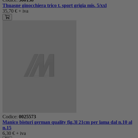
Thuasne ginocchiera trico t. sport grigia mis. 5/xxl
35,70 €
+ iva
Codice:
0025573
Manico bisturi german quality fig.3l 21cm per lama dal n.10 al
n.15
6,30 €
+ iva