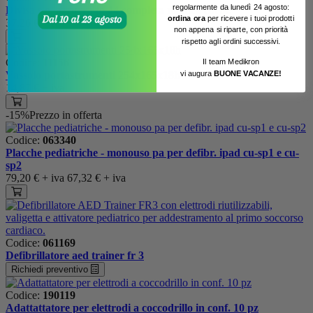
regolarmente da lunedì 24 agosto:
Divisa s.o. azzurra tg.44 completa manica corta.
ordina ora
per ricevere i tuoi prodotti
37,26 €
+ iva
non appena si riparte, con priorità
rispetto agli ordini successivi.
Codice:
11156
Il team Medikron
Vassoio portastrumenti 254x165x18h
vi augura
BUONE VACANZE!
14,87 €
+ iva
-15%
Prezzo in offerta
Codice:
063340
Placche pediatriche - monouso pa per defibr. ipad cu-sp1 e cu-
sp2
79,20 €
+ iva
67,32 €
+ iva
Codice:
061169
Defibrillatore aed trainer fr 3
Richiedi preventivo
Codice:
190119
Adattattatore per elettrodi a coccodrillo in conf. 10 pz