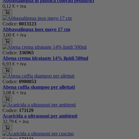
Abbassalingua in plastica colorati pediatrici
0,12 €
+ iva
Codice:
0013123
Abbassalingua inox mayo 17 cm
3,00 €
+ iva
Codice:
336965
Abena crema idratante 14% lipidi 500ml
6,93 €
+ iva
Codice:
0900053
Abena cuffia shampoo per allettati
3,08 €
+ iva
Codice:
171129
Acaricida a ultrasuoni per ambienti
32,79 €
+ iva