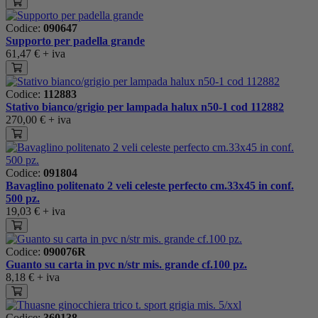
Codice:
090647
Supporto per padella grande
61,47 €
+ iva
Codice:
112883
Stativo bianco/grigio per lampada halux n50-1 cod 112882
270,00 €
+ iva
Codice:
091804
Bavaglino politenato 2 veli celeste perfecto cm.33x45 in conf.
500 pz.
19,03 €
+ iva
Codice:
090076R
Guanto su carta in pvc n/str mis. grande cf.100 pz.
8,18 €
+ iva
Codice:
360138