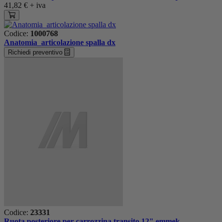
41,82 €
+ iva
Codice:
1000768
Anatomia_articolazione spalla dx
Richiedi preventivo
Codice:
23331
Ruota posteriore per carrozzina transito 12" emmek