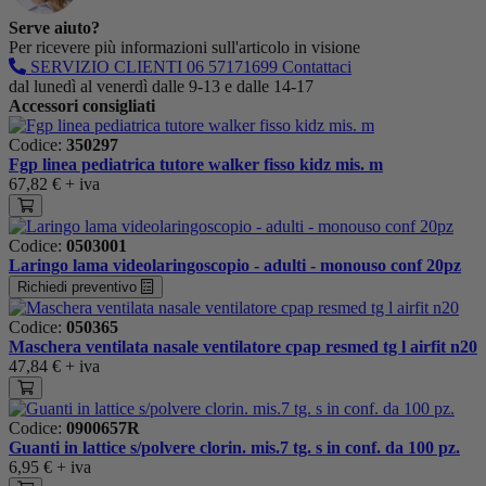
Serve aiuto?
Per ricevere più informazioni sull'articolo in visione
SERVIZIO CLIENTI
06 57171699
Contattaci
dal lunedì al venerdì dalle 9-13 e dalle 14-17
Accessori consigliati
Codice:
350297
Fgp linea pediatrica tutore walker fisso kidz mis. m
67,82 €
+ iva
Codice:
0503001
Laringo lama videolaringoscopio - adulti - monouso conf 20pz
Richiedi preventivo
Codice:
050365
Maschera ventilata nasale ventilatore cpap resmed tg l airfit n20
47,84 €
+ iva
Codice:
0900657R
Guanti in lattice s/polvere clorin. mis.7 tg. s in conf. da 100 pz.
6,95 €
+ iva