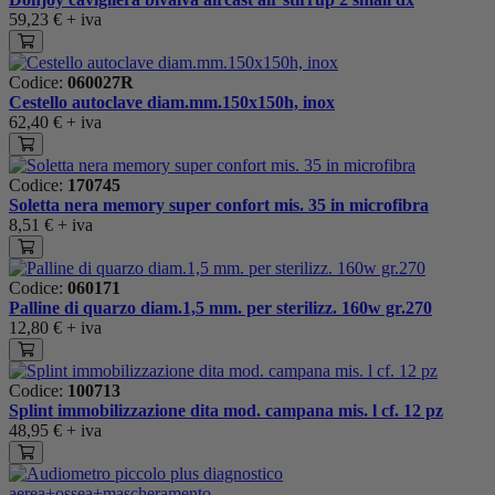
59,23 €
+ iva
Codice:
060027R
Cestello autoclave diam.mm.150x150h, inox
62,40 €
+ iva
Codice:
170745
Soletta nera memory super confort mis. 35 in microfibra
8,51 €
+ iva
Codice:
060171
Palline di quarzo diam.1,5 mm. per sterilizz. 160w gr.270
12,80 €
+ iva
Codice:
100713
Splint immobilizzazione dita mod. campana mis. l cf. 12 pz
48,95 €
+ iva