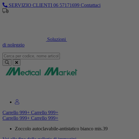
SERVIZIO CLIENTI
06 57171699
Contattaci
Sei un professionista o un’azienda?
Registrati per il listino
dedicato
Soluzioni
di noleggio
Sei un professionista o un’azienda?
Registrati per il listino dedicato
Carrello
999+
Carrello
999+
Carrello
999+
Carrello
999+
Zoccolo autoclavabile-antistatico bianco mis.39