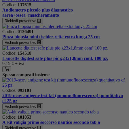
Codice:
137615
Audiometro piccolo plus diagnostico
aerea+ossea+mascheramento
Richiedi preventivo
Codice:
0126491
Pinza biopsia mini tischler retta extra lunga 25 cm
Richiedi preventivo
Codice:
154518
Lancette digitest safe plus pic g23x1,8mm conf. 100 pz.
9,15 €
+ iva
Spesso comprati insieme
Codice:
093101
2019-ncov antigene test kit (immunofluorescenza) quantitativo
cf 25 pz
Richiedi preventivo
Codice:
101053
A-kit valigia primo soccorso nautico secondo tab a
Richiedi preventivo