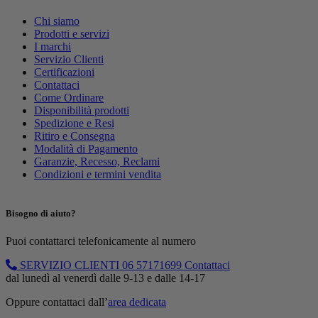
Chi siamo
Prodotti e servizi
I marchi
Servizio Clienti
Certificazioni
Contattaci
Come Ordinare
Disponibilità prodotti
Spedizione e Resi
Ritiro e Consegna
Modalità di Pagamento
Garanzie, Recesso, Reclami
Condizioni e termini vendita
Bisogno di aiuto?
Puoi contattarci telefonicamente al numero
SERVIZIO CLIENTI
06 57171699
Contattaci
dal lunedì al venerdì dalle 9-13 e dalle 14-17
Oppure contattaci dall’
area dedicata