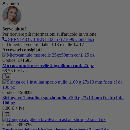
Chiudi
Serve aiuto?
Per ricevere più informazioni sull'articolo in visione
SERVIZIO CLIENTI
06 57171699
Contattaci
dal lunedì al venerdì dalle 9-13 e dalle 14-17
Accessori consigliati
Codice:
171505
Microcannule mesorelle 25gx50mm conf. 25 pz
68,53 €
+ iva
Codice:
150039
Siringa cc 1 insulina spazio nullo u100 g.27x13 mm fz str cf da
100 pz
8,86 €
+ iva
Codice:
350376
Donjoy cavigliera bivalva aircast air stirrup 2 small dx