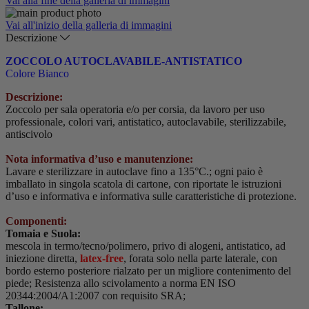
Vai alla fine della galleria di immagini
Vai all'inizio della galleria di immagini
Descrizione
ZOCCOLO AUTOCLAVABILE-ANTISTATICO
Colore Bianco
Descrizione:
Zoccolo per sala operatoria e/o per corsia, da lavoro per uso
professionale, colori vari, antistatico, autoclavabile, sterilizzabile,
antiscivolo
Nota informativa d’uso e manutenzione:
Lavare e sterilizzare in autoclave fino a 135°C.; ogni paio è
imballato in singola scatola di cartone, con riportate le istruzioni
d’uso e informativa e informativa sulle caratteristiche di protezione.
Componenti:
Tomaia e Suola:
mescola in termo/tecno/polimero, privo di alogeni, antistatico, ad
iniezione diretta,
latex-free
, forata solo nella parte laterale, con
bordo esterno posteriore rialzato per un migliore contenimento del
piede; Resistenza allo scivolamento a norma EN ISO
20344:2004/A1:2007 con requisito SRA;
Tallone: