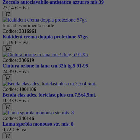
Zoccolo autoclavabile-antistatico azzurro mis.39
23,14 €
+ iva
fino ad esaurimento scorte
Codice:
3316961
Kukident crema doppia protezione 57gr.
11,19 €
+ iva
Codice:
330619
Cintura orione in lana cm.32h tg.5 91-95
24,39 €
+ iva
Codice:
1001106
Benda elas.ades. fortelast plus cm.7,5x4,5mt.
10,33 €
+ iva
Codice:
340146
Lama sgorbia monouso str. mis. 8
0,72 €
+ iva