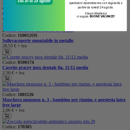
spedizioni riprenderanno con regolarità a
Codice:
10034931
partire da lunedì 24 agosto.
Cerotto medipore 3m - mm100x10mt
Il team Medikron
vi augura
BUONE VACANZE!
8,08 €
+ iva
Codice:
110012OS
Sollevacoperte smontabile in metallo
28,53 €
+ iva
Codice:
0500174
Curette gracey inox dentale fig. 11/12 media
2,50 €
+ iva
Codice:
1001126
Maschera monouso n. 3 - bambino per rianim. e anestesia latex
free large
2,06 €
+ iva
Codice:
170385