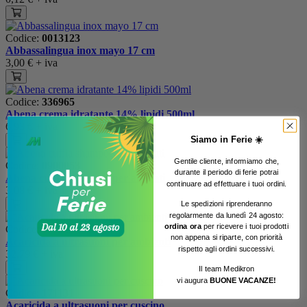
Codice:
0013123
Abbassalingua inox mayo 17 cm
3,00 €
+ iva
Codice:
336965
Abena crema idratante 14% lipidi 500ml
6,93 €
+ iva
Siamo in Ferie ☀️
Gentile cliente, informiamo che,
Codice:
0900053
urante il periodo di ferie potrai
d
Abena cuffia shampoo per allettati
continuare ad effettuare i tuoi ordini.
3,08 €
+ iva
Le spedizioni riprenderanno
regolarmente da lunedì 24 agosto:
ordina ora
per ricevere i tuoi prodotti
Codice:
171129
non appena si riparte, con priorità
Acaricida a ultrasuoni per ambienti
rispetto agli ordini successivi.
32,79 €
+ iva
Il team Medikron
vi augura
BUONE VACANZE!
Codice:
171131
Acaricida a ultrasuoni per cuscino