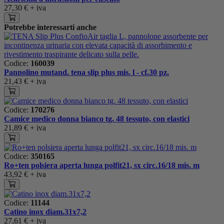
27,30 €
+ iva
Potrebbe interessarti anche
Codice:
160039
Pannolino mutand. tena slip plus mis. l - cf.30 pz.
21,43 €
+ iva
Codice:
170276
Camice medico donna bianco tg. 48 tessuto, con elastici
21,89 €
+ iva
Codice:
350165
Ro+ten polsiera aperta lunga polfit21, sx circ.16/18 mis. m
43,92 €
+ iva
Codice:
11144
Catino inox diam.31x7,2
27,61 €
+ iva