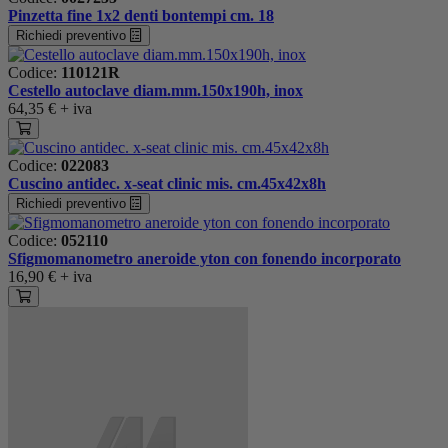
Pinzetta fine 1x2 denti bontempi cm. 18
Richiedi preventivo
Codice:
110121R
Cestello autoclave diam.mm.150x190h, inox
64,35 €
+ iva
Codice:
022083
Cuscino antidec. x-seat clinic mis. cm.45x42x8h
Richiedi preventivo
Codice:
052110
Sfigmomanometro aneroide yton con fonendo incorporato
16,90 €
+ iva