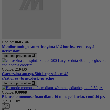
Codice:
0605146
Monitor multiparametrico gima k12 touchscreen - ecg 5
derivazioni
Richiedi preventivo
Codice:
210435
Carrozzina autosp. 500 large sed. cm 48
c/ast.girev+bracc.desk+pr.schie
Richiedi preventivo
Codice:
030068
Elettrodo monouso foam diam. 40 mm. pediatrico, conf. 50 pz.
7,21 €
+ iva