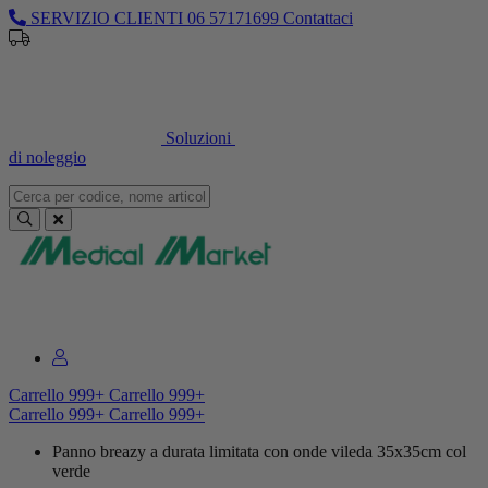
SERVIZIO CLIENTI
06 57171699
Contattaci
Sei un professionista o un’azienda?
Registrati per il listino
dedicato
Soluzioni
di noleggio
Sei un professionista o un’azienda?
Registrati per il listino dedicato
Carrello
999+
Carrello
999+
Carrello
999+
Carrello
999+
Panno breazy a durata limitata con onde vileda 35x35cm col
verde