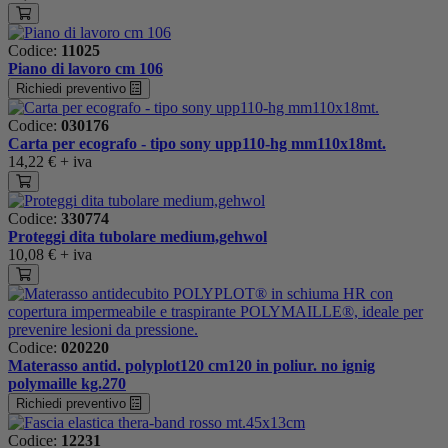
Codice:
11025
Piano di lavoro cm 106
Richiedi preventivo
Codice:
030176
Carta per ecografo - tipo sony upp110-hg mm110x18mt.
14,22 €
+ iva
Codice:
330774
Proteggi dita tubolare medium,gehwol
10,08 €
+ iva
Codice:
020220
Materasso antid. polyplot120 cm120 in poliur. no ignig
polymaille kg.270
Richiedi preventivo
Codice:
12231