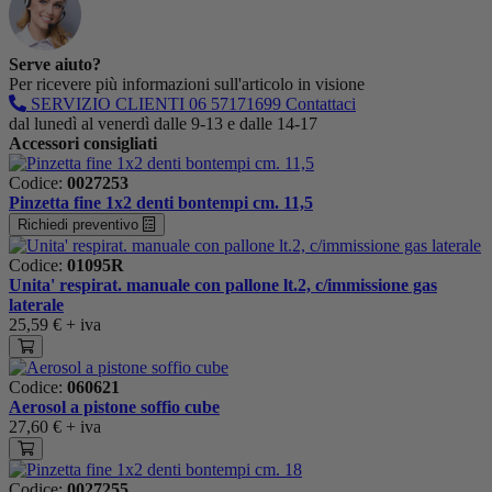
Serve aiuto?
Per ricevere più informazioni sull'articolo in visione
SERVIZIO CLIENTI
06 57171699
Contattaci
dal lunedì al venerdì dalle 9-13 e dalle 14-17
Accessori consigliati
Codice:
0027253
Pinzetta fine 1x2 denti bontempi cm. 11,5
Richiedi preventivo
Codice:
01095R
Unita' respirat. manuale con pallone lt.2, c/immissione gas
laterale
25,59 €
+ iva
Codice:
060621
Aerosol a pistone soffio cube
27,60 €
+ iva
Codice:
0027255