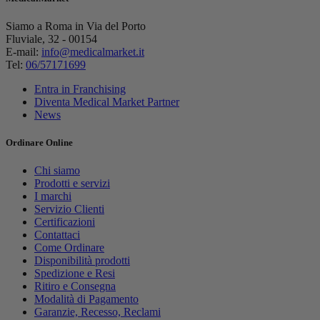
Siamo a Roma in Via del Porto
Fluviale, 32 - 00154
E-mail:
info@medicalmarket.it
Tel:
06/57171699
Entra in Franchising
Diventa Medical Market Partner
News
Ordinare Online
Chi siamo
Prodotti e servizi
I marchi
Servizio Clienti
Certificazioni
Contattaci
Come Ordinare
Disponibilità prodotti
Spedizione e Resi
Ritiro e Consegna
Modalità di Pagamento
Garanzie, Recesso, Reclami